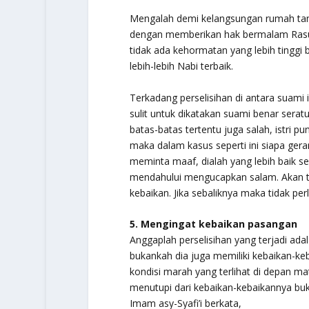
Mengalah demi kelangsungan rumah tan
dengan memberikan hak bermalam Rasulu
tidak ada kehormatan yang lebih tinggi b
lebih-lebih Nabi terbaik.
Terkadang perselisihan di antara suami is
sulit untuk dikatakan suami benar serat
batas-batas tertentu juga salah, istri 
maka dalam kasus seperti ini siapa g
meminta maaf, dialah yang lebih baik s
mendahului mengucapkan salam. Akan t
kebaikan. Jika sebaliknya maka tidak perlu
5. Mengingat kebaikan pasangan
Anggaplah perselisihan yang terjadi ad
bukankah dia juga memiliki kebaikan-ke
kondisi marah yang terlihat di depan m
menutupi dari kebaikan-kebaikannya bu
Imam asy-Syafi’i berkata,