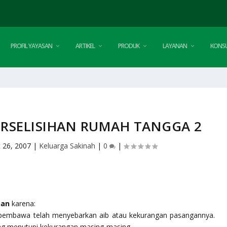
PROFIL YAYASAN
ARTIKEL
PRODUK
LAYANAN
KONSU
RSELISIHAN RUMAH TANGGA 2
 26, 2007
|
Keluarga Sakinah
|
0
|
han
karena:
pembawa telah menyebarkan aib atau kekurangan pasangannya.
ng menutupi kekurangan masing-masing.