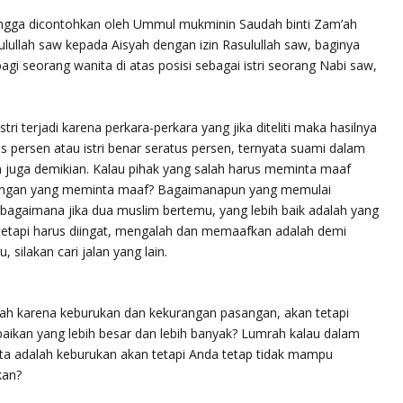
gga dicontohkan oleh Ummul mukminin Saudah binti Zam’ah
llah saw kepada Aisyah dengan izin Rasulullah saw, baginya
agi seorang wanita di atas posisi sebagai istri seorang Nabi saw,
tri terjadi karena perkara-perkara yang jika diteliti maka hasilnya
us persen atau istri benar seratus persen, ternyata suami dalam
pun juga demikian. Kalau pihak yang salah harus meminta maaf
erangan yang meminta maaf? Bagaimanapun yang memulai
ebagaimana jika dua muslim bertemu, yang lebih baik adalah yang
etapi harus diingat, mengalah dan memaafkan adalah demi
, silakan cari jalan yang lain.
alah karena keburukan dan kekurangan pasangan, akan tetapi
baikan yang lebih besar dan lebih banyak? Lumrah kalau dalam
ata adalah keburukan akan tetapi Anda tetap tidak mampu
kan?