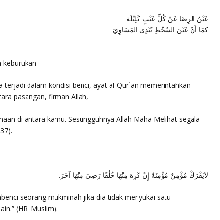
عَيْنُ الرِضَا عَنْ كُلِّ عَيْبٍ كَلِيْلَة
كَمَا أَنّ عَيْنَ السُخْطِ تُبْدِى المَسَاوِيَ
 keburukan
 terjadi dalam kondisi benci, ayat al-Qur`an memerintahkan
ara pasangan, firman Allah,
aan di antara kamu. Sesungguhnya Allah Maha Melihat segala
37).
لاَيَفْرَكْ مُؤْمِنٌ مُؤْمِنَةً إِنْ كَرِهَ مِنْهَا خُلُقًا رَضِيَ مِنْهَا آخَرَ.
enci seorang mukminah jika dia tidak menyukai satu
ain.”
(HR. Muslim).