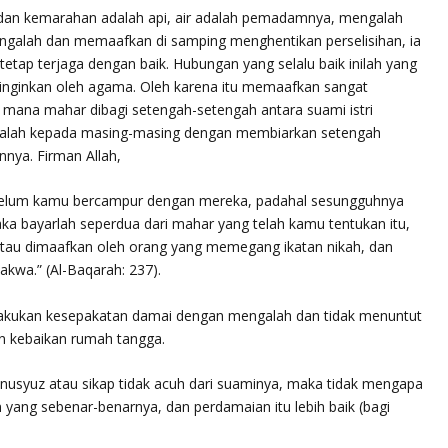
 dan kemarahan adalah api, air adalah pemadamnya, mengalah
ngalah dan memaafkan di samping menghentikan perselisihan, ia
etap terjaga dengan baik. Hubungan yang selalu baik inilah yang
 diinginkan oleh agama. Oleh karena itu memaafkan sangat
i mana mahar dibagi setengah-setengah antara suami istri
alah kepada masing-masing dengan membiarkan setengah
nya. Firman Allah,
sebelum kamu bercampur dengan mereka, padahal sesungguhnya
 bayarlah seperdua dari mahar yang telah kamu tentukan itu,
n atau dimaafkan oleh orang yang memegang ikatan nikah, dan
takwa.”
(Al-Baqarah: 237).
elakukan kesepakatan damai dengan mengalah dan tidak menuntut
n kebaikan rumah tangga.
 nusyuz atau sikap tidak acuh dari suaminya, maka tidak mengapa
ang sebenar-benarnya, dan perdamaian itu lebih baik (bagi