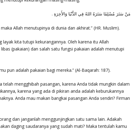
مَنْ سَتَرَ مُسْلِمًا سَتَرَهُ اللهُ فِي الدُّنْيَا وَالأَخِرَةِ .
aka Allah menutupinya di dunia dan akhirat.”
(HR. Muslim).
g layak kita tutupi kekurangannya. Oleh karena itu Allah
n
libas
(pakaian) dan salah satu fungsi pakaian adalah menutupi
mu pun adalah pakaian bagi mereka.”
(Al-Baqarah: 187).
a telah meng
ghibah
pasangan, karena Anda tidak mungkin dalam
ikannya, karena yang ada di pikiran anda adalah keburukannya
enaknya. Anda mau makan bangkai pasangan Anda sendiri? Firman
 orang dan janganlah menggunjingkan satu sama lain. Adakah
akan daging saudaranya yang sudah mati? Maka tentulah kamu