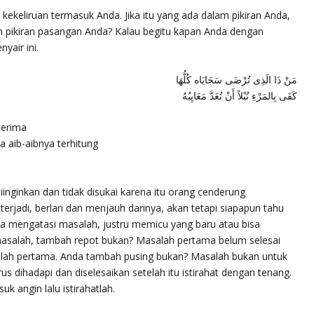
ekeliruan termasuk Anda. Jika itu yang ada dalam pikiran Anda,
 pikiran pasangan Anda? Kalau begitu kapan Anda dengan
yair ini.
مَنْ ذَا الَذِى تُرْضَى سَجَايَاه كُلُّهَا
كَفَى بِالمَرْءِ نُبْلاً أَنْ تُعَدَّ مَعَايِبُهُ
terima
a aib-aibnya terhitung
iinginkan dan tidak disukai karena itu orang cenderung
 terjadi, berlari dan menjauh darinya, akan tetapi siapapun tahu
ra mengatasi masalah, justru memicu yang baru atau bisa
asalah, tambah repot bukan? Masalah pertama belum selesai
alah pertama. Anda tambah pusing bukan? Masalah bukan untuk
harus dihadapi dan diselesaikan setelah itu istirahat dengan tenang.
k angin lalu istirahatlah.