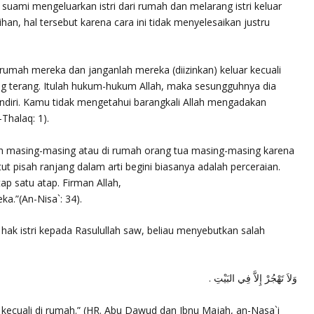
 suami mengeluarkan istri dari rumah dan melarang istri keluar
ihan, hal tersebut karena cara ini tidak menyelesaikan justru
rumah mereka dan janganlah mereka (diizinkan) keluar kecuali
g terang. Itulah hukum-hukum Allah, maka sesungguhnya dia
endiri. Kamu tidak mengetahui barangkali Allah mengadakan
-Thalaq: 1).
mah masing-masing atau di rumah orang tua masing-masing karena
ut pisah ranjang dalam arti begini biasanya adalah perceraian.
tap satu atap. Firman Allah,
ka.”
(An-Nisa`: 34).
ak istri kepada Rasulullah saw, beliau menyebutkan salah
وَلاَ تَهْجُرْ إِلاَّ فِي البَيْتِ .
 kecuali di rumah.”
(HR. Abu Dawud dan Ibnu Majah, an-Nasa`i