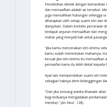
Perselisihan identik dengan kemarahan
dan memaafkan adalah air tersebut. Me
juga memulihkan hubungan sehingga ia t
diharapkan oleh setiap suami istri dan
dianjurkan. Dalam konteks perceraian d
terdapat anjuran memaafkan dan meng
mahar yang menjadi hak untuk pasangan
“Jika kamu menceraikan istri-istrimu 
kamu sudah menentukan maharnya, maka
kecuali jika istri-istrimu itu memaafka
pemaafan kamu itu lebih dekat kepada 
Ayat lain mempersilakan suami istri m
sebagian haknya demi kelanggengan da
“Dan jika seorang wanita khawatir akan
bagi keduanya mengadakan perdamaian y
mereka).”
(An-Nisa`: 128).