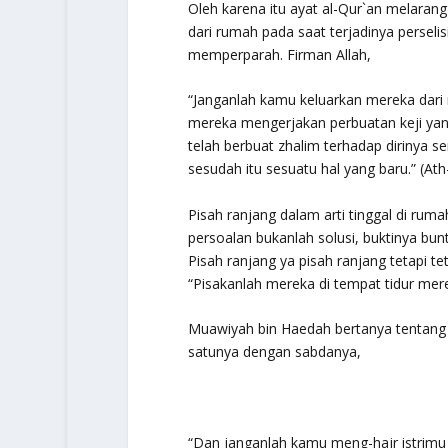
Oleh karena itu ayat al-Qur`an melarang
dari rumah pada saat terjadinya perselis
memperparah. Firman Allah,
“Janganlah kamu keluarkan mereka dari 
mereka mengerjakan perbuatan keji yan
telah berbuat zhalim terhadap dirinya s
sesudah itu sesuatu hal yang baru.”
(Ath
Pisah ranjang dalam arti tinggal di ru
persoalan bukanlah solusi, buktinya bunt
Pisah ranjang ya pisah ranjang tetapi te
“Pisakanlah mereka di tempat tidur mere
Muawiyah bin Haedah bertanya tentang h
satunya dengan sabdanya,
“Dan janganlah kamu meng-
hajr
istrimu