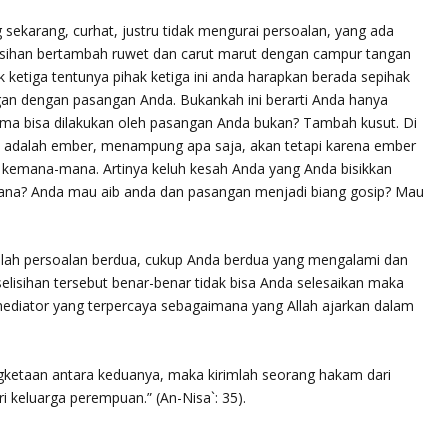
ekarang, curhat, justru tidak mengurai persoalan, yang ada
sihan bertambah ruwet dan carut marut dengan campur tangan
k ketiga tentunya pihak ketiga ini anda harapkan berada sepihak
an dengan pasangan Anda. Bukankah ini berarti Anda hanya
ma bisa dilakukan oleh pasangan Anda bukan? Tambah kusut. Di
di adalah ember, menampung apa saja, akan tetapi karena ember
r kemana-mana. Artinya keluh kesah Anda yang Anda bisikkan
na? Anda mau aib anda dan pasangan menjadi biang gosip? Mau
lah persoalan berdua, cukup Anda berdua yang mengalami dan
elisihan tersebut benar-benar tidak bisa Anda selesaikan maka
diator yang terpercaya sebagaimana yang Allah ajarkan dalam
gketaan antara keduanya, maka kirimlah seorang hakam dari
ri keluarga perempuan.”
(An-Nisa`: 35).