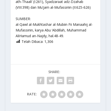
ath-Thaali’ (I:261), Syadzaraat adz-Dzahab
(VIII:398) dan Mu’jam al-Mufassiriin (II:625-626)
SUMBER:
al-Qawl al-Mukhtashar al-Mubiin Fii Manaahij al-
Mufassiriin,
karya Abu ‘Abdillah, Muhammad
AliHamud an-Najdy, hal.48-49.
Telah Dibaca:
1,306
SHARE:
RATE: