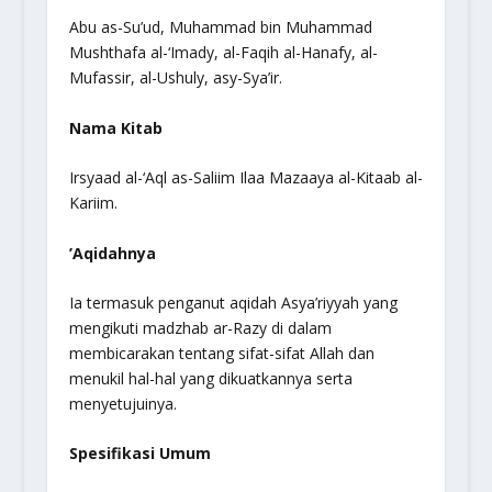
Abu as-Su’ud, Muhammad bin Muhammad
Mushthafa al-‘Imady, al-Faqih al-Hanafy, al-
Mufassir, al-Ushuly, asy-Sya’ir.
Nama Kitab
Irsyaad al-‘Aql as-Saliim Ilaa Mazaaya al-Kitaab al-
Kariim
.
’Aqidahnya
Ia termasuk penganut aqidah Asya’riyyah yang
mengikuti madzhab ar-Razy di dalam
membicarakan tentang sifat-sifat Allah dan
menukil hal-hal yang dikuatkannya serta
menyetujuinya.
Spesifikasi Umum