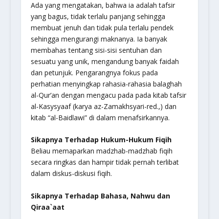
Ada yang mengatakan, bahwa ia adalah tafsir
yang bagus, tidak terlalu panjang sehingga
membuat jenuh dan tidak pula terlalu pendek
sehingga mengurangi maknanya. Ia banyak
membahas tentang sisi-sisi sentuhan dan
sesuatu yang unik, mengandung banyak faidah
dan petunjuk. Pengarangnya fokus pada
perhatian menyingkap rahasia-rahasia balaghah
al-Qur’an dengan mengacu pada pada kitab tafsir
al-Kasysyaaf (karya az-Zamakhsyari-red.,) dan
kitab “al-Baidlawi” di dalam menafsirkannya.
Sikapnya Terhadap Hukum-Hukum Fiqih
Beliau memaparkan madzhab-madzhab fiqih
secara ringkas dan hampir tidak pernah terlibat
dalam diskus-diskusi fiqih.
Sikapnya Terhadap Bahasa,
Nahwu
dan
Qiraa`aat