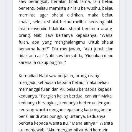
saw berangkat, berjalan tidak lama, lalu beliau
berhenti, beliau meminta air lalu berwudhu, beliau
meminta agar shalat didirikan, maka beliau
shalat, selesai shalat beliau melihat seorang laki-
laki menyendiri tidak ikut shalat bersama orang-
orang, Nabi saw bertanya kepadanya, “
Wahai
fulan, apa yang menghalangimu untuk shalat
bersama kami
?” Dia menjawab, “Aku junub dan
tidak ada air.” Nabi saw bersabda, “
Gunakan debu
karena ia cukup bagimu
.”
Kemudian Nabi saw berjalan, orang-orang
mengadu kehausan kepada beliau, maka beliau
memanggil fulan dan Ali, beliau bersabda kepada
keduanya, “
Pergilah kalian berdua, cari air.
” Maka
keduanya berangkat, keduanya bertemu dengan
seorang wanita dengan sepasang kantong besar
berisi air di atas punggung untanya, keduanya
berkata kepada wanita itu, “Mana airnya?” Wanita
itu menjawab, “Aku mengambil air dari kemarin