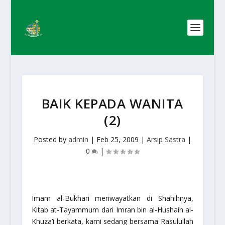
BAIK KEPADA WANITA
(2)
Posted by
admin
|
Feb 25, 2009
|
Arsip Sastra
|
0
|
Imam al-Bukhari meriwayatkan di
Shahih
nya,
Kitab at-Tayammum
dari Imran bin al-Hushain al-
Khuza’i berkata, kami sedang bersama Rasulullah