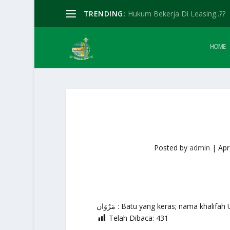
TRENDING:
Hukum Bekerja Di Leasing..??
HOME
Posted by
admin
|
Apr
مَرْوَان : Batu yang keras; nama khalif
Telah Dibaca:
431