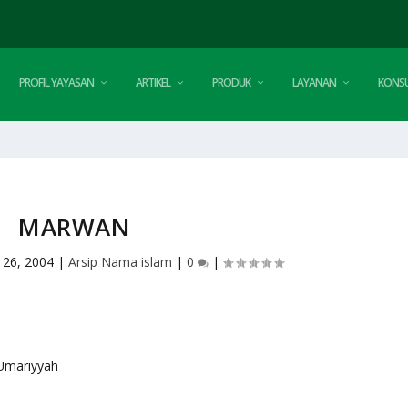
PROFIL YAYASAN
ARTIKEL
PRODUK
LAYANAN
KONSU
MARWAN
 26, 2004
|
Arsip Nama islam
|
0
|
ah Umariyyah