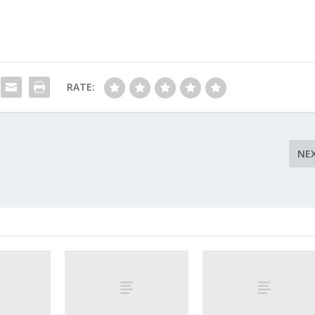
RATE:
NE