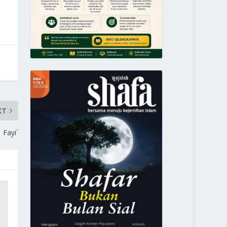
XT
Fayi`