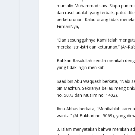
mursalin
Muhammad saw. Siapa pun men
dan rasul adalah yang terbaik, patut dit
berketurunan. Kalau orang tidak menelad
FirmanNya,
“Dan sesungguhnya Kami telah mengut
mereka istri-istri dan keturunan.”
(Ar-Ra’d
Bahkan Rasulullah sendiri menikah deng
yang tidak ingin menikah.
Saad bin Abu Waqqash berkata, “Nabi s
bin Mazh’un. Sekiranya beliau mengizinka
no. 5073 dan Muslim no. 1402).
Ibnu Abbas berkata, “Menikahlah karena
wanita.” (Al-Bukhari no. 5069), yang di
3. Islam menyatakan bahwa menikah adal