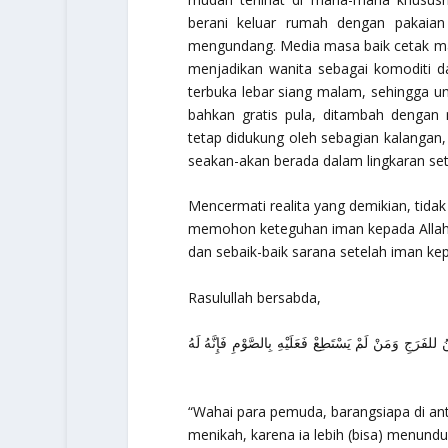
berani keluar rumah dengan pakaian
mengundang. Media masa baik cetak maup
menjadikan wanita sebagai komoditi da
terbuka lebar siang malam, sehingga u
bahkan gratis pula, ditambah dengan 
tetap didukung oleh sebagian kalangan
seakan-akan berada dalam lingkaran set
Mencermati realita yang demikian, tidak
memohon keteguhan iman kepada Allah 
dan sebaik-baik sarana setelah iman ke
Rasulullah bersabda,
للفَرَجِ وَمَنْ لَمْ يَسْتَطِعْ فَعَلَيْهِ بِالصَّوْمِ فَإِنَّهُ لَهُ
“Wahai para pemuda, barangsiapa di a
menikah, karena ia lebih (bisa) menun