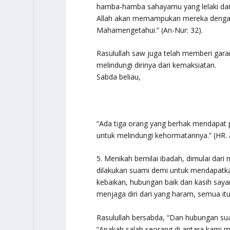
hamba-hamba sahayamu yang lelaki da
Allah akan memampukan mereka dengan 
Mahamengetahui.”
(An-Nur: 32).
Rasulullah saw juga telah memberi gara
melindungi dirinya dari kemaksiatan.
Sabda beliau,
“Ada tiga orang yang berhak mendapat p
untuk melindungi kehormatannya.”
(HR. 
5. Menikah bernilai ibadah, dimulai dari
dilakukan suami demi untuk mendapatkan
kebaikan, hubungan baik dan kasih saya
menjaga diri dari yang haram, semua itu
Rasulullah bersabda,
“Dan hubungan sua
“Apakah salah seorang di antara kami 