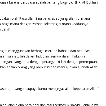
asa karena berpuasa adalah benteng baginya.”
(HR. Al-Bukhari
abdakan oleh Rasulullah lima belas abad yang silam di mana
as bagaimana dengan zaman sekarang di mana keadaanya
 dahi?
ngan menggunakan berbagai metode bahasa dan penjelasan:
ah sunnatullah dalam hidup ini. Semua dalam hidup ini
dengan siang, pagi dengan petang, laki-laki dengan perempuan,
ikah adalah orang yang menuruti dan mewujudkan sunnah Allah
pasang-pasangan supaya kamu mengingat akan kebesaran Allah.”
lah jalan hidup para nabi dan rasul termasuk
sayyidul anbiya wal