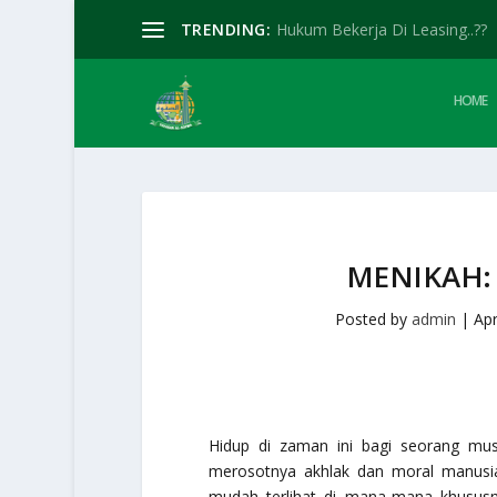
TRENDING:
Hukum Bekerja Di Leasing..??
HOME
MENIKAH:
Posted by
admin
|
Apr
Hidup di zaman ini bagi seorang mus
merosotnya akhlak dan moral manusi
mudah terlihat di mana-mana khususn