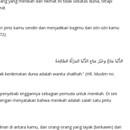
rang yang menikah dan nikmat ini tidak sebatas dunia, tetapi
rat.
ari jenis kamu sendiri dan menjadikan bagimu dari istri-istri kamu
72).
الدُّنْيَا مَتَاعٌ وَخَيْرُ مَتَاعِ الدُّنْيَا المَرْأَةُ الصَّالِحَةُ
ik kenikmatan dunia adalah wanita shalihah.”
(HR. Muslim no.
 penyebab enggannya sebagian pemuda untuk menikah. Di sini
engan menyatakan bahwa menikah adalah salah satu pintu
rian di antara kamu, dan orang-orang yang layak (berkawin) dari