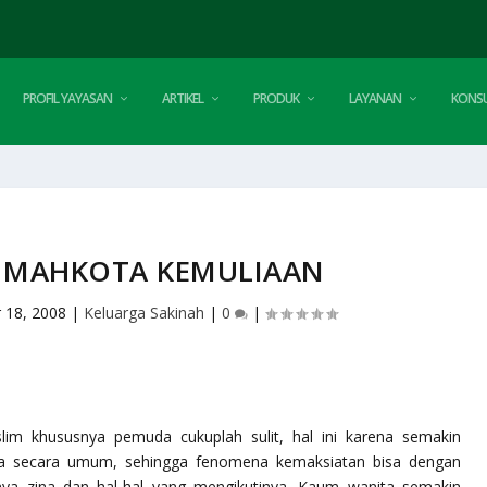
PROFIL YAYASAN
ARTIKEL
PRODUK
LAYANAN
KONSU
 MAHKOTA KEMULIAAN
 18, 2008
|
Keluarga Sakinah
|
0
|
lim khususnya pemuda cukuplah sulit, hal ini karena semakin
a secara umum, sehingga fenomena kemaksiatan bisa dengan
ya zina dan hal-hal yang mengikutinya. Kaum wanita semakin