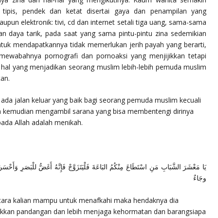
 tipis, pendek dan ketat disertai gaya dan penampilan yang
un elektronik: tivi, cd dan internet setali tiga uang, sama-sama
n daya tarik, pada saat yang sama pintu-pintu zina sedemikian
ntuk mendapatkannya tidak memerlukan jerih payah yang berarti,
mewabahnya pornografi dan pornoaksi yang menjijikkan tetapi
, hal yang menjadikan seorang muslim lebih-lebih pemuda muslim
an.
 ada jalan keluar yang baik bagi seorang pemuda muslim kecuali
kemudian mengambil sarana yang bisa membentengi dirinya
pada Allah adalah menikah.
يَا مَعْشَرَ الشَّبَابِ مَنِ اسْتَطَاعَ مِنْكُمُ البَاعَةَ فَلْيَتَزَوَّجْ فَإِنَّهُ أَغَضُّ للْبَصَرِ وَأَحْسَنُ 
وجَاءٌ
ntara kalian mampu untuk menafkahi maka hendaknya dia
dukkan pandangan dan lebih menjaga kehormatan dan barangsiapa