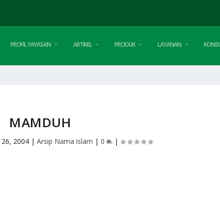
PROFIL YAYASAN
ARTIKEL
PRODUK
LAYANAN
KONSU
MAMDUH
 26, 2004
|
Arsip Nama islam
|
0
|