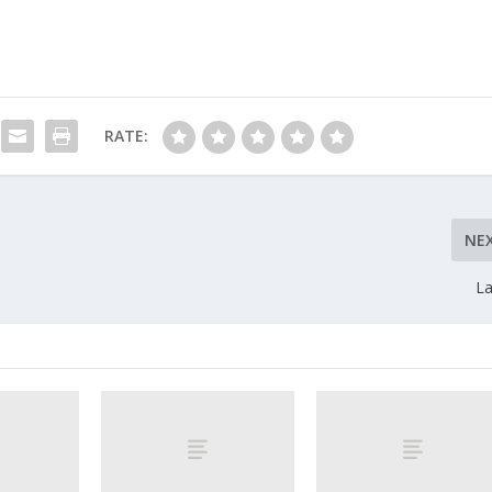
RATE:
NE
La