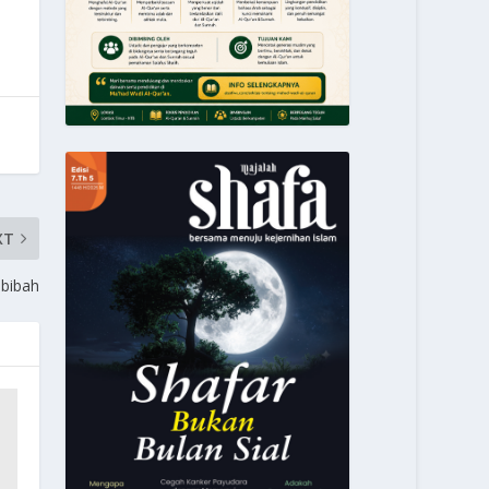
XT
bibah