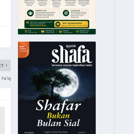
XT
Fa`iq