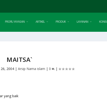
PROFIL YAYASAN
ARTIKEL
PRODUK
LAYANAN
KONSU
MAITSA`
 26, 2004
|
Arsip Nama islam
|
0
|
atar yang baik