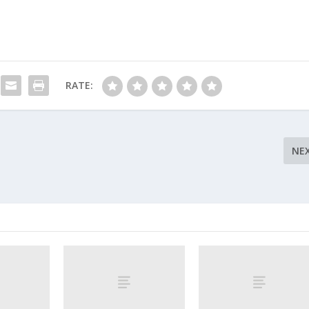
RATE:
NE