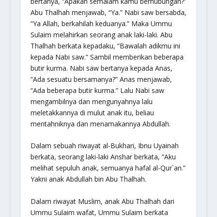
bertanya, “Apakah semalam kamu berhubungan?”
Abu Thalhah menjawab, “Ya.” Nabi saw bersabda,
“Ya Allah, berkahilah keduanya.” Maka Ummu
Sulaim melahirkan seorang anak laki-laki. Abu
Thalhah berkata kepadaku, “Bawalah adikmu ini
kepada Nabi saw.” Sambil memberikan beberapa
butir kurma. Nabi saw bertanya kepada Anas,
“Ada sesuatu bersamanya?” Anas menjawab,
“Ada beberapa butir kurma.” Lalu Nabi saw
mengambilnya dan mengunyahnya lalu
meletakkannya di mulut anak itu, beliau
men
tahnik
nya dan menamakannya Abdullah.
Dalam sebuah riwayat al-Bukhari, Ibnu Uyainah
berkata, seorang laki-laki Anshar berkata, “Aku
melihat sepuluh anak, semuanya hafal al-Qur`an.”
Yakni anak Abdullah bin Abu Thalhah.
Dalam riwayat Muslim, anak Abu Thalhah dari
Ummu Sulaim wafat, Ummu Sulaim berkata