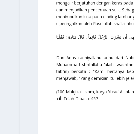
mengalir berjatuhan dengan keras pad
dan menjadikan pencernaan sulit. Seba
menimbulkan luka pada dinding lambun
diperingatkan oleh Rasulullah shallallahu 
َبَ الرَّجُلُ قَائِماً . قَالَ قتادة : فَقُلْنَا
Dari Anas radhiyallahu anhu dari Nab
Muhammad shallallahu ‘alaihi wasalla
tabi’in) berkata : “Kami bertanya 
menjawab, “Yang demikian itu lebih jelek
(100 Mukjizat Islam, karya Yusuf Ali al-J
Telah Dibaca:
457