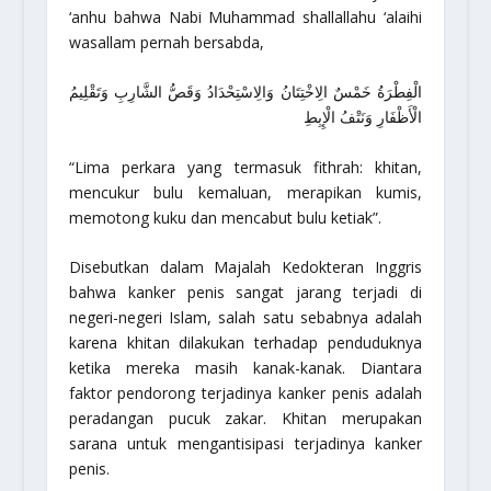
‘anhu bahwa Nabi Muhammad shallallahu ‘alaihi
wasallam pernah bersabda,
الْفِطْرَةُ خَمْسٌ الِاخْتِتَانُ وَالِاسْتِحْدَادُ وَقَصُّ الشَّارِبِ وَتَقْلِيمُ
الْأَظْفَارِ وَنَتْفُ الْإِبِطِ
“Lima perkara yang termasuk fithrah: khitan,
mencukur bulu kemaluan, merapikan kumis,
memotong kuku dan mencabut bulu ketiak”.
Disebutkan dalam Majalah Kedokteran Inggris
bahwa kanker penis sangat jarang terjadi di
negeri-negeri Islam, salah satu sebabnya adalah
karena khitan dilakukan terhadap penduduknya
ketika mereka masih kanak-kanak. Diantara
faktor pendorong terjadinya kanker penis adalah
peradangan pucuk zakar. Khitan merupakan
sarana untuk mengantisipasi terjadinya kanker
penis.