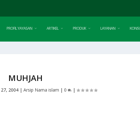
PROFIL YAYASAN
ARTIKEL
PRODUK
LAYANAN
KONSU
MUHJAH
 27, 2004
|
Arsip Nama islam
|
0
|