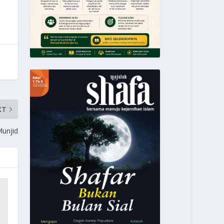
XT
unjid