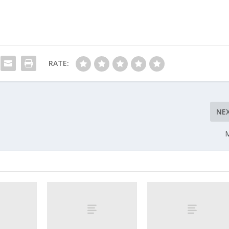
RATE:
NE
M