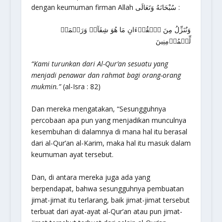
dengan keumuman firman Allah سُبْحَانَهُ وَتَعَالَى :
وَنُنَزِّلُ مِنَ ٱلۡقُرۡءَانِ مَا هُوَ شِفَآءٞ وَرَحۡمَةٞ
لِّلۡمُؤۡمِنِينَ
“Kami turunkan dari Al-Qur’an sesuatu yang
menjadi penawar dan rahmat bagi orang-orang
mukmin.”
(al-Isra : 82)
Dan mereka mengatakan, “Sesungguhnya
percobaan apa pun yang menjadikan munculnya
kesembuhan di dalamnya di mana hal itu berasal
dari al-Qur’an al-Karim, maka hal itu masuk dalam
keumuman ayat tersebut.
Dan, di antara mereka juga ada yang
berpendapat, bahwa sesungguhnya pembuatan
jimat-jimat itu terlarang, baik jimat-jimat tersebut
terbuat dari ayat-ayat al-Qur’an atau pun jimat-