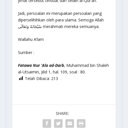
jimat tersebut terbuat dari selain al-Qur’an.
Jadi, persoalan ini merupakan persoalan yang
diperselihihkan oleh para ulama. Semoga Allah
سُبْحَانَهُ وَتَعَالَى merahmati mereka semuanya.
Wallahu A’lam
Sumber :
Fatawa Nur ‘Ala ad-Darb
, Muhammad bin Shaleh
al-Utsaimin, Jilid 1, hal. 109, soal : 80.
Telah Dibaca:
213
SHARE: