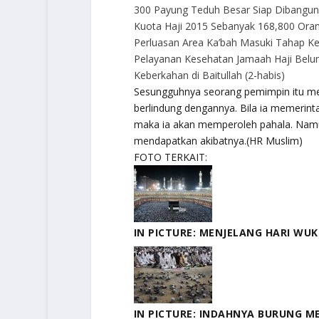
300 Payung Teduh Besar Siap Dibangun 
Kuota Haji 2015 Sebanyak 168,800 Ora
Perluasan Area Ka’bah Masuki Tahap Ke
Pelayanan Kesehatan Jamaah Haji Belum
Keberkahan di Baitullah (2-habis)
Sesungguhnya seorang pemimpin itu meru
berlindung dengannya. Bila ia memerinta
maka ia akan memperoleh pahala. Namun
mendapatkan akibatnya.(HR Muslim)
FOTO TERKAIT:
IN PICTURE: MENJELANG HARI WU
IN PICTURE: INDAHNYA BURUNG ME