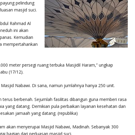
 payung pelindung
luasan masjid suci.
Abdul Rahmad Al
neduh ini akan
 panas. Kemudian
una mempertahankan
000 meter persegi ruang terbuka Masjidil Haram,” ungkap
Rabu (17/12).
i Masjid Nabawi. Di sana, namun jumlahnya hanya 250 unit.
am terus berbenah. Sejumlah fasilitas dibangun guna memberi rasa
ia yang datang. Demikian pula perbaikan layanan kesehatan dan
desakan jamaah yang datang. (republika)
am akan menyerupai Masjid Nabawi, Madinah. Sebanyak 300
i bagian dari perluasan masjid suci.