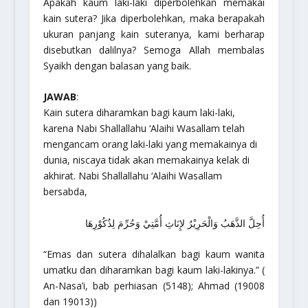
Apakah kaum laki-laki diperbolehkan memakai
kain sutera? Jika diperbolehkan, maka berapakah
ukuran panjang kain suteranya, kami berharap
disebutkan dalilnya? Semoga Allah membalas
Syaikh dengan balasan yang baik.
JAWAB
:
Kain sutera diharamkan bagi kaum laki-laki,
karena Nabi Shallallahu ‘Alaihi Wasallam telah
mengancam orang laki-laki yang memakainya di
dunia, niscaya tidak akan memakainya kelak di
akhirat. Nabi Shallallahu ‘Alaihi Wasallam
bersabda,
أُحِلَّ الذَّهَبُ وَالْحَرِيْرُ لإِنَاثِ أُمَّتِيْ وَحُرِّمَ لِذُكُوْرِهَا
“Emas dan sutera dihalalkan bagi kaum wanita
umatku dan diharamkan bagi kaum laki-lakinya.”
(
An-Nasa’i, bab perhiasan (5148); Ahmad (19008
dan 19013))