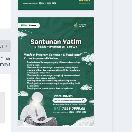
XT
Di Air
umnya