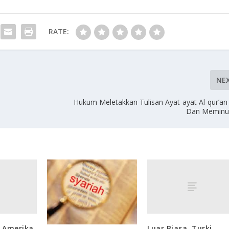
RATE:
NE
Hukum Meletakkan Tulisan Ayat-ayat Al-qur’an 
Dan Memin
 Amerika
Luar Biasa, Turki