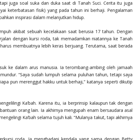
tapi juga soal suka dan duka saat di Tanah Suci. Cerita itu juga
ai keterbatasan fisik) yang pada tahun ini berhaji. Pengalaman
bahkan inspirasi dalam melanjutkan hidup.
lumpuh akibat sebuah kecelakaan saat berusia 17 tahun. Dengan
rjalan dengan kursi roda, tak memadamkan niatannya ke Tanah
harus membuatnya lebih keras berjuang. Terutama, saat berada
suk ke dalam arus manusia. Ia terombang-ambing oleh jamaah
 mundur. “Saya sudah lumpuh selama puluhan tahun, tetapi saya
siapa pun merenggut hakku untuk berhaji,” katanya seperti dikutip
gelilingi Ka’bah. Karena itu, ia berprinsip kalaupun tak dengan
 bantuan orang lain. Ia akhirnya mengupah enam bersaudara asal
ngelingi Ka’bah selama tujuh kali. “Mulanya takut, tapi akhirnya
berkursi roda. Ia menghadapi kendala yang sama dengan Betty