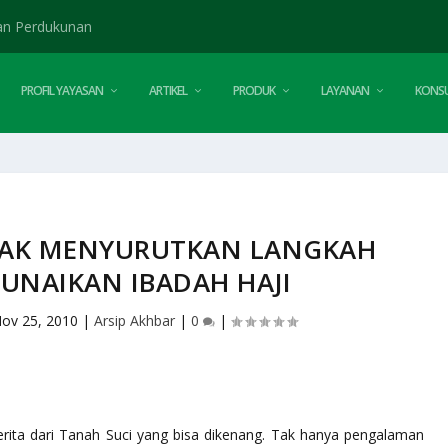
an Perdukunan
PROFIL YAYASAN
ARTIKEL
PRODUK
LAYANAN
KONSU
TAK MENYURUTKAN LANGKAH
UNAIKAN IBADAH HAJI
ov 25, 2010
|
Arsip Akhbar
|
0
|
ita dari Tanah Suci yang bisa dikenang. Tak hanya pengalaman