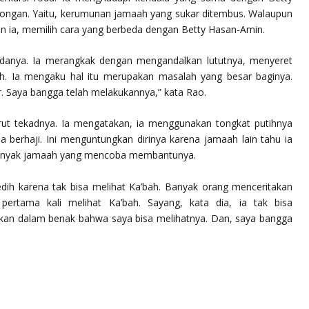
ongan. Yaitu, kerumunan jamaah yang sukar ditembus. Walaupun
an ia, memilih cara yang berbeda dengan Betty Hasan-Amin.
 rodanya. Ia merangkak dengan mengandalkan lututnya, menyeret
h. Ia mengaku hal itu merupakan masalah yang besar baginya.
. Saya bangga telah melakukannya,” kata Rao.
urut tekadnya. Ia mengatakan, ia menggunakan tongkat putihnya
 berhaji. Ini menguntungkan dirinya karena jamaah lain tahu ia
, banyak jamaah yang mencoba membantunya.
dih karena tak bisa melihat Ka’bah. Banyak orang menceritakan
rtama kali melihat Ka’bah. Sayang, kata dia, ia tak bisa
an dalam benak bahwa saya bisa melihatnya. Dan, saya bangga