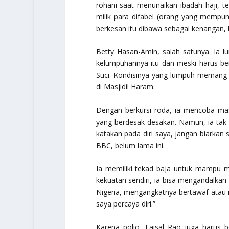
rohani saat menunaikan ibadah haji, te
milik para difabel (orang yang mempuny
berkesan itu dibawa sebagai kenangan, 
Betty Hasan-Amin, salah satunya. Ia 
kelumpuhannya itu dan meski harus be
Suci. Kondisinya yang lumpuh memang 
di Masjidil Haram.
Dengan berkursi roda, ia mencoba ma
yang berdesak-desakan. Namun, ia tak
katakan pada diri saya, jangan biarkan 
BBC, belum lama ini.
Ia memiliki tekad baja untuk mampu men
kekuatan sendiri, ia bisa mengandalkan
Nigeria, mengangkatnya bertawaf atau me
saya percaya diri.”
Karena polio, Faisal Rao juga harus 