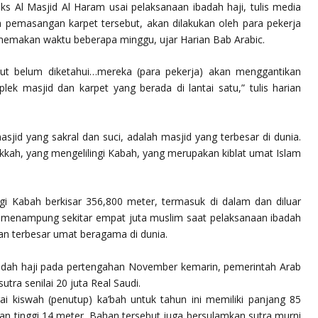
eks Al Masjid Al Haram usai pelaksanaan ibadah haji, tulis media
a pemasangan karpet tersebut, akan dilakukan oleh para pekerja
emakan waktu beberapa minggu, ujar Harian Bab Arabic.
but belum diketahui…mereka (para pekerja) akan menggantikan
ek masjid dan karpet yang berada di lantai satu,” tulis harian
jid yang sakral dan suci, adalah masjid yang terbesar di dunia.
kkah, yang mengelilingi Kabah, yang merupakan kiblat umat Islam
ngi Kabah berkisar 356,800 meter, termasuk di dalam dan diluar
at menampung sekitar empat juta muslim saat pelaksanaan ibadah
an terbesar umat beragama di dunia.
adah haji pada pertengahan November kemarin, pemerintah Arab
ra senilai 20 juta Real Saudi.
i kiswah (penutup) ka’bah untuk tahun ini memiliki panjang 85
dan tinggi 14 meter. Bahan tersebut juga bersulamkan sutra murni