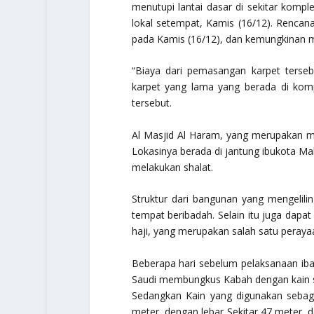
menutupi lantai dasar di sekitar kompl
lokal setempat, Kamis (16/12). Rencan
pada Kamis (16/12), dan kemungkinan m
“Biaya dari pemasangan karpet terse
karpet yang lama yang berada di kompl
tersebut.
Al Masjid Al Haram, yang merupakan mas
Lokasinya berada di jantung ibukota Ma
melakukan shalat.
Struktur dari bangunan yang mengelili
tempat beribadah. Selain itu juga dap
haji, yang merupakan salah satu peraya
Beberapa hari sebelum pelaksanaan ib
Saudi membungkus Kabah dengan kain sut
Sedangkan Kain yang digunakan sebaga
meter, dengan lebar Sekitar 47 meter, 