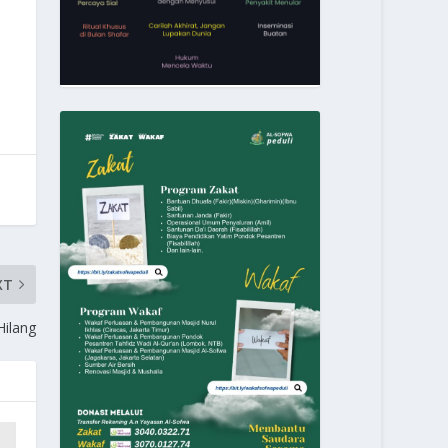
XT
Hilang