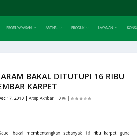
PROFIL YAYASAN
ARTIKEL
PRODUK
LAYANAN
KONSU
HARAM BAKAL DITUTUPI 16 RIBU
EMBAR KARPET
ec 17, 2010
|
Arsip Akhbar
|
0
|
Saudi bakal membentangkan sebanyak 16 ribu karpet guna