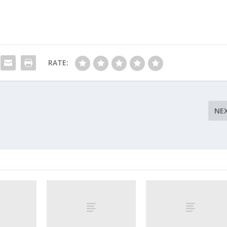
RATE:
NE