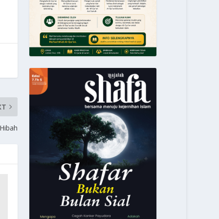
XT
Hibah