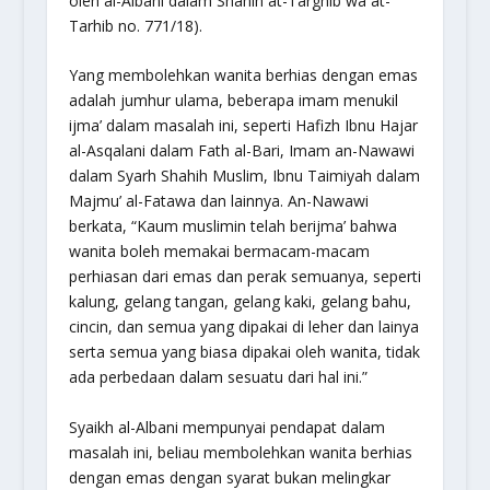
oleh al-Albani dalam
Shahih at-Targhib wa at-
Tarhib
no. 771/18).
Yang membolehkan wanita berhias dengan emas
adalah jumhur ulama, beberapa imam menukil
ijma’ dalam masalah ini, seperti Hafizh Ibnu Hajar
al-Asqalani dalam
Fath al-Bari
, Imam an-Nawawi
dalam
Syarh Shahih Muslim
, Ibnu Taimiyah dalam
Majmu’ al-Fatawa
dan lainnya. An-Nawawi
berkata, “Kaum muslimin telah berijma’ bahwa
wanita boleh memakai bermacam-macam
perhiasan dari emas dan perak semuanya, seperti
kalung, gelang tangan, gelang kaki, gelang bahu,
cincin, dan semua yang dipakai di leher dan lainya
serta semua yang biasa dipakai oleh wanita, tidak
ada perbedaan dalam sesuatu dari hal ini.”
Syaikh al-Albani mempunyai pendapat dalam
masalah ini, beliau membolehkan wanita berhias
dengan emas dengan syarat bukan melingkar