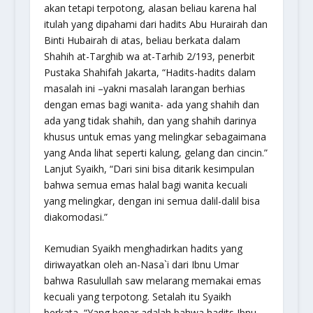
akan tetapi terpotong, alasan beliau karena hal
itulah yang dipahami dari hadits Abu Hurairah dan
Binti Hubairah di atas, beliau berkata dalam
Shahih at-Targhib wa at-Tarhib
2/193, penerbit
Pustaka Shahifah Jakarta, “Hadits-hadits dalam
masalah ini –yakni masalah larangan berhias
dengan emas bagi wanita- ada yang shahih dan
ada yang tidak shahih, dan yang shahih darinya
khusus untuk emas yang melingkar sebagaimana
yang Anda lihat seperti kalung, gelang dan cincin.”
Lanjut Syaikh, “Dari sini bisa ditarik kesimpulan
bahwa semua emas halal bagi wanita kecuali
yang melingkar, dengan ini semua dalil-dalil bisa
diakomodasi.”
Kemudian Syaikh menghadirkan hadits yang
diriwayatkan oleh an-Nasa`i dari Ibnu Umar
bahwa Rasulullah saw melarang memakai emas
kecuali yang terpotong. Setalah itu Syaikh
berkata, “Yang benar adalah bahwa hadits Ibnu