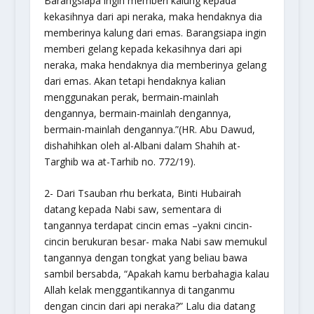
Barangsiapa ingin memberi kalung kepada
kekasihnya dari api neraka, maka hendaknya dia
memberinya kalung dari emas. Barangsiapa ingin
memberi gelang kepada kekasihnya dari api
neraka, maka hendaknya dia memberinya gelang
dari emas. Akan tetapi hendaknya kalian
menggunakan perak, bermain-mainlah
dengannya, bermain-mainlah dengannya,
bermain-mainlah dengannya.
”(HR. Abu Dawud,
dishahihkan oleh al-Albani dalam
Shahih at-
Targhib wa at-Tarhib
no. 772/19).
2- Dari Tsauban rhu berkata, Binti Hubairah
datang kepada Nabi saw, sementara di
tangannya terdapat cincin emas –yakni cincin-
cincin berukuran besar- maka Nabi saw memukul
tangannya dengan tongkat yang beliau bawa
sambil bersabda, “
Apakah kamu berbahagia kalau
Allah kelak menggantikannya di tanganmu
dengan cincin dari api neraka?
” Lalu dia datang