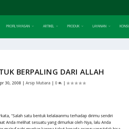
PROFIL YAYASAN
ARTIKEL
PRODUK
LAYANAN
KONSU
TUK BERPALING DARI ALLAH
pr 30, 2008
|
Arsip Mutiara
|
0
|
ata, “Salah satu bentuk kelalaianmu terhadap dirimu sendiri
 saat Anda melihat sesuatu yang dimurkai oleh-Nya, lalu Anda
ar ma’ruf nahi munkar karena takut kepada orang yang tidak bisa