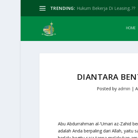
TRENDING:
Hukum Bekerja Di Leasing..??
HOME
DIANTARA BEN
Posted by
admin
|
A
Abu Abdurrahman al-‘Umari az-Zahid berk
adalah Anda berpaling dari Allah, yaitu
berlalu begitu saja tanpa melakukan am