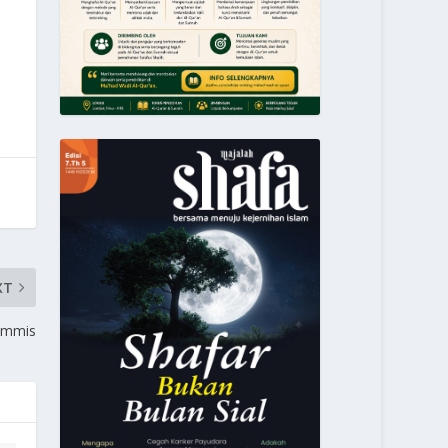
XT
lammis