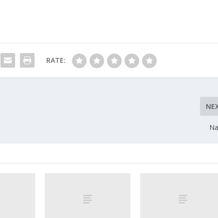
RATE:
NE
Na