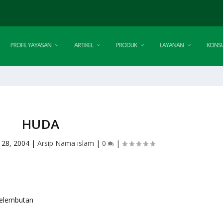
PROFIL YAYASAN
ARTIKEL
PRODUK
LAYANAN
KONSU
HUDA
 28, 2004
|
Arsip Nama islam
|
0
|
 kelembutan