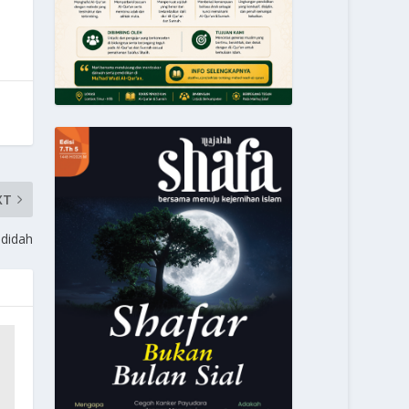
XT
didah