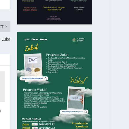
XT
 Luka
n