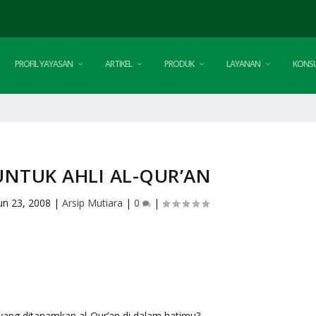
PROFIL YAYASAN
ARTIKEL
PRODUK
LAYANAN
KONSU
UNTUK AHLI AL-QUR’AN
un 23, 2008
|
Arsip Mutiara
|
0
|
yang ditanamkan al-Qur’an di dalam hatimu?