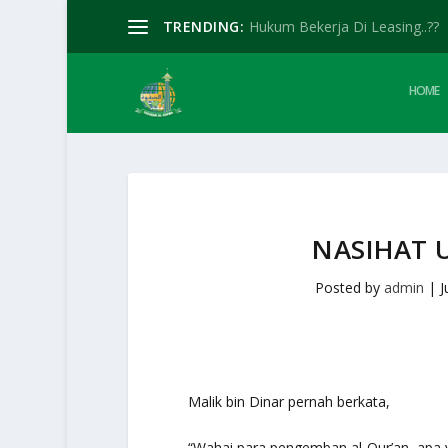
TRENDING:
Hukum Bekerja Di Leasing..??
HOME
NASIHAT 
Posted by
admin
|
J
Malik bin Dinar pernah berkata,
“Wahai para pengemban al-Qur’an, apa 