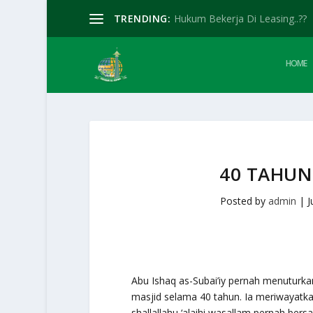
TRENDING:
Hukum Bekerja Di Leasing..??
HOME
40 TAHUN
Posted by
admin
|
J
Abu Ishaq as-Subai’iy pernah menuturka
masjid selama 40 tahun. Ia meriwayatka
shallallahu ‘alaihi wasallam pernah bers