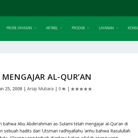
PROFIL YAYASAN
ARTIKEL
PRODUK
LAYANAN
KONSU
 MENGAJAR AL-QUR’AN
un 25, 2008
|
Arsip Mutiara
|
0
|
n bahwa Abu Abdirrahman as-Sulami telah mengajar al-Qur’an di
n sebuah hadits dari ‘Utsman radhiyallahu ‘anhu bahwa Rasulullah
abda, “Orang yang terbaik diantara kalian adalah orang yang