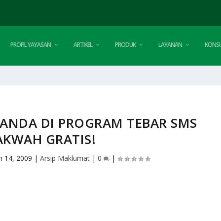
PROFIL YAYASAN
ARTIKEL
PRODUK
LAYANAN
KONSU
 ANDA DI PROGRAM TEBAR SMS
AKWAH GRATIS!
n 14, 2009
|
Arsip Maklumat
|
0
|