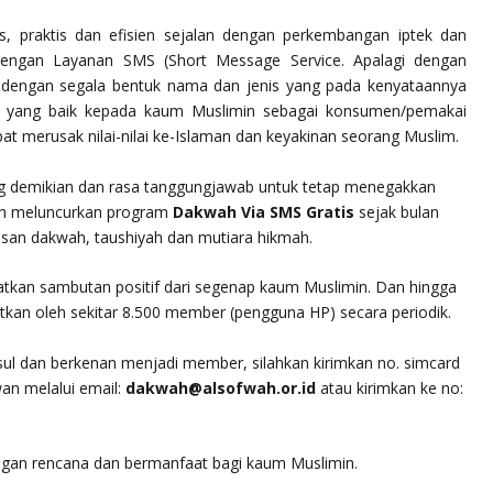
s, praktis dan efisien sejalan dengan perkembangan iptek dan
dengan Layanan SMS (Short Message Service. Apalagi dengan
dengan segala bentuk nama dan jenis yang pada kenyataannya
an yang baik kepada kaum Muslimin sebagai konsumen/pemakai
at merusak nilai-nilai ke-Islaman dan keyakinan seorang Muslim.
ng demikian dan rasa tanggungjawab untuk tetap menegakkan
lah meluncurkan program
Dakwah Via SMS Gratis
sejak bulan
san dakwah, taushiyah dan mutiara hikmah.
atkan sambutan positif dari segenap kaum Muslimin. Dan hingga
aatkan oleh sekitar 8.500 member (pengguna HP) secara periodik.
ul dan berkenan menjadi member, silahkan kirimkan no. simcard
an melalui email:
dakwah@alsofwah.or.id
atau kirimkan ke no:
ngan rencana dan bermanfaat bagi kaum Muslimin.