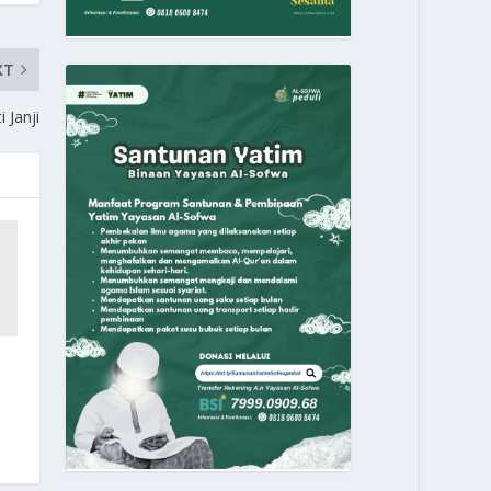
XT
 Janji
n