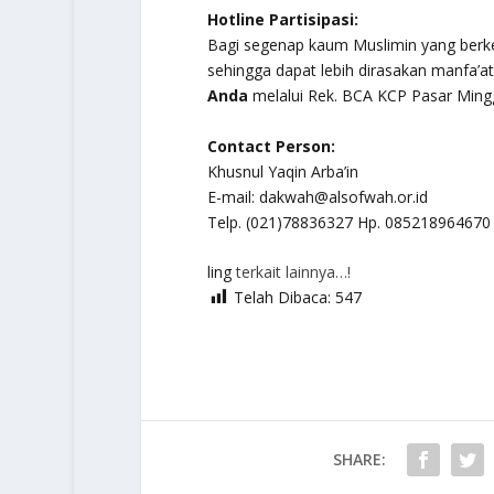
Hotline Partisipasi:
Bagi segenap kaum Muslimin yang berken
sehingga dapat lebih dirasakan manfa’a
Anda
melalui Rek. BCA KCP Pasar Mingg
Contact Person:
Khusnul Yaqin Arba’in
E-mail: dakwah@alsofwah.or.id
Telp. (021)78836327 Hp. 085218964670
ling
terkait lainnya…!
Telah Dibaca:
547
SHARE: