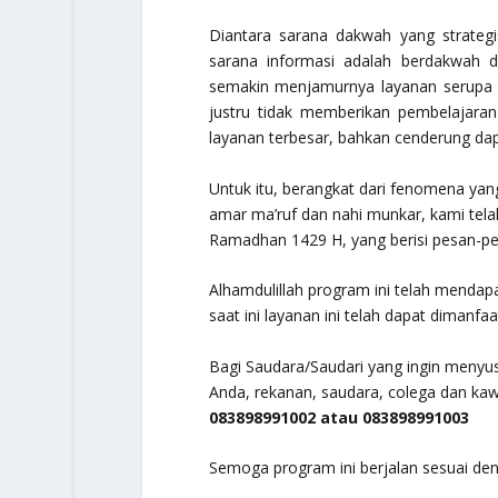
Diantara sarana dakwah yang strategi
sarana informasi adalah berdakwah 
semakin menjamurnya layanan serupa 
justru tidak memberikan pembelajar
layanan terbesar, bahkan cenderung dap
Untuk itu, berangkat dari fenomena ya
amar ma’ruf dan nahi munkar, kami te
Ramadhan 1429 H, yang berisi pesan-pe
Alhamdulillah program ini telah mendap
saat ini layanan ini telah dapat dimanf
Bagi Saudara/Saudari yang ingin menyus
Anda, rekanan, saudara, colega dan kaw
083898991002 atau 083898991003
Semoga program ini berjalan sesuai de