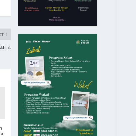
XT
khlak
m
ga