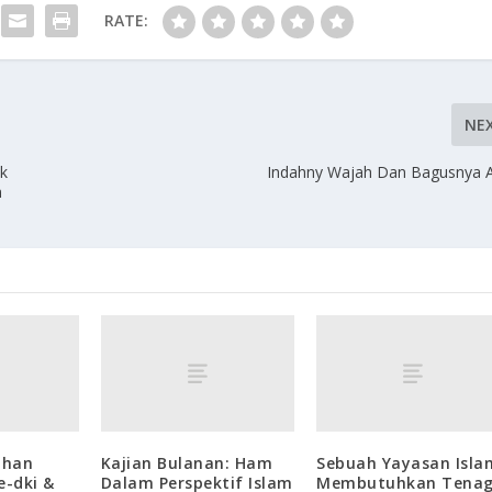
RATE:
NE
k
Indahny Wajah Dan Bagusnya A
n
dhan
Kajian Bulanan: Ham
Sebuah Yayasan Isla
e-dki &
Dalam Perspektif Islam
Membutuhkan Tena