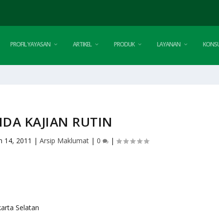
PROFIL YAYASAN
ARTIKEL
PRODUK
LAYANAN
KONSU
DA KAJIAN RUTIN
n 14, 2011
|
Arsip Maklumat
|
0
|
karta Selatan