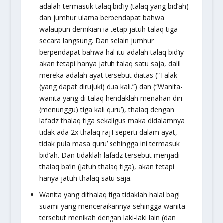
adalah termasuk talaq bid’iy (talaq yang bid’ah)
dan jumhur ulama berpendapat bahwa
walaupun demikian ia tetap jatuh talaq tiga
secara langsung. Dan selain jumhur
berpendapat bahwa hal itu adalah talaq bid’iy
akan tetapi hanya jatuh talaq satu saja, dalil
mereka adalah ayat tersebut diatas (
“Talak
(yang dapat dirujuki) dua kali.”)
dan (“Wanita-
wanita yang di talaq hendaklah menahan diri
(menunggu) tiga kali quru’), thalaq dengan
lafadz thalaq tiga sekaligus maka didalamnya
tidak ada 2x thalaq raj’I seperti dalam ayat,
tidak pula masa quru’ sehingga ini termasuk
bid’ah. Dan tidaklah lafadz tersebut menjadi
thalaq ba’in (jatuh thalaq tiga), akan tetapi
hanya jatuh thalaq satu saja.
Wanita yang dithalaq tiga tidaklah halal bagi
suami yang menceraikannya sehingga wanita
tersebut menikah dengan laki-laki lain (dan