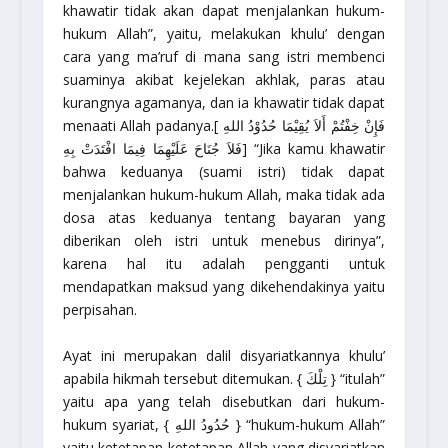
khawatir tidak akan dapat menjalankan hukum-
hukum Allah”,
yaitu, melakukan khulu’ dengan
cara yang ma’ruf di mana sang istri membenci
suaminya akibat kejelekan akhlak, paras atau
kurangnya agamanya, dan ia khawatir tidak dapat
menaati Allah padanya.[ فَإِنْ خِفْتُمْ أَلاَ يُقِيْمَا حُدُوْدُ اللهِ
فَلاَ جُنَاحَ عَلَيْهِمَا فِيمَا افْتَدَتْ بِهِ]
“Jika kamu khawatir
bahwa keduanya (suami istri) tidak dapat
menjalankan hukum-hukum Allah, maka tidak ada
dosa atas keduanya tentang bayaran yang
diberikan oleh istri untuk menebus dirinya”,
karena hal itu adalah pengganti untuk
mendapatkan maksud yang dikehendakinya yaitu
perpisahan.
Ayat ini merupakan dalil disyariatkannya khulu’
apabila hikmah tersebut ditemukan. { تِلْكَ }
“itulah”
yaitu apa yang telah disebutkan dari hukum-
hukum syariat, { حُدُودُ اللهِ }
“hukum-hukum Allah”
yaitu ketetapan-ketetapan Allah yang disyariatkan