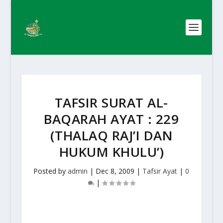
TAFSIR SURAT AL-
BAQARAH AYAT : 229
(THALAQ RAJ’I DAN
HUKUM KHULU’)
Posted by
admin
|
Dec 8, 2009
|
Tafsir Ayat
|
0
|