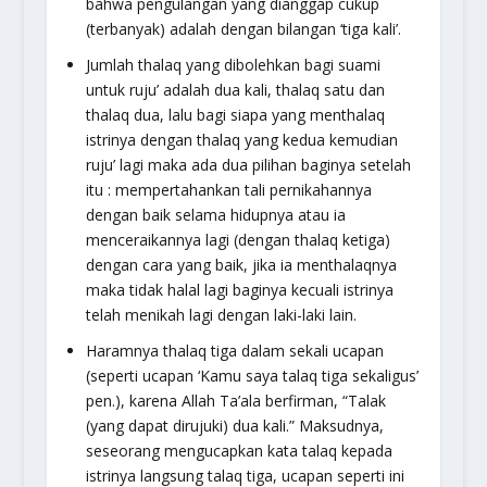
bahwa pengulangan yang dianggap cukup
(terbanyak) adalah dengan bilangan ‘tiga kali’.
Jumlah thalaq yang dibolehkan bagi suami
untuk ruju’ adalah dua kali, thalaq satu dan
thalaq dua, lalu bagi siapa yang menthalaq
istrinya dengan thalaq yang kedua kemudian
ruju’ lagi maka ada dua pilihan baginya setelah
itu : mempertahankan tali pernikahannya
dengan baik selama hidupnya atau ia
menceraikannya lagi (dengan thalaq ketiga)
dengan cara yang baik, jika ia menthalaqnya
maka tidak halal lagi baginya kecuali istrinya
telah menikah lagi dengan laki-laki lain.
Haramnya thalaq tiga dalam sekali ucapan
(seperti ucapan ‘Kamu saya talaq tiga sekaligus’
pen.), karena Allah Ta’ala berfirman,
“Talak
(yang dapat dirujuki) dua kali.”
Maksudnya,
seseorang mengucapkan kata talaq kepada
istrinya langsung talaq tiga, ucapan seperti ini