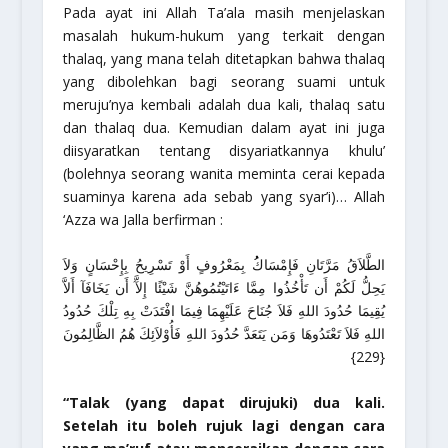
Pada ayat ini Allah Ta’ala masih menjelaskan
masalah hukum-hukum yang terkait dengan
thalaq, yang mana telah ditetapkan bahwa thalaq
yang dibolehkan bagi seorang suami untuk
meruju’nya kembali adalah dua kali, thalaq satu
dan thalaq dua. Kemudian dalam ayat ini juga
diisyaratkan tentang disyariatkannya khulu’
(bolehnya seorang wanita meminta cerai kepada
suaminya karena ada sebab yang syar’i)… Allah
‘Azza wa Jalla berfirman :
الطَّلاَقُ مَرَّتَانِ فَإِمْسَاكُُ بِمَعْرُوفٍ أَوْ تَسْرِيحُ بِإِحْسَانٍ وَلاَ
يَحِلُّ لَكُمْ أَن تَأْخُذُوا مِمَّا ءَاتَيْتُمُوهُنَّ شَيْئًا إِلآَّ أَن يَخَافَآ أَلاَّ
يُقِيمَا حُدُودَ اللهِ فَلاَ جُنَاحَ عَلَيْهِمَا فِيمَا افْتَدَتْ بِهِ تِلْكَ حُدُودُ
اللهِ فَلاَ تَعْتَدُوهَا وَمَن يَتَعَدَّ حُدُودَ اللهِ فَأُوْلاَئِكَ هُمُ الظَّالِمُونَ
{229}
“Talak (yang dapat dirujuki) dua kali.
Setelah itu boleh rujuk lagi dengan cara