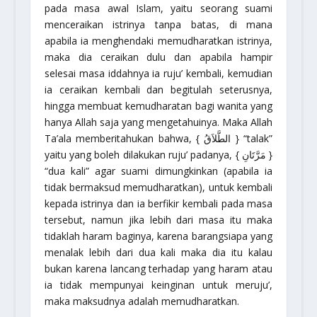
pada masa awal Islam, yaitu seorang suami
menceraikan istrinya tanpa batas, di mana
apabila ia menghendaki memudharatkan istrinya,
maka dia ceraikan dulu dan apabila hampir
selesai masa iddahnya ia ruju’ kembali, kemudian
ia ceraikan kembali dan begitulah seterusnya,
hingga membuat kemudharatan bagi wanita yang
hanya Allah saja yang mengetahuinya. Maka Allah
Ta’ala memberitahukan bahwa, { الطَّلاَقُ }
“talak”
yaitu yang boleh dilakukan ruju’ padanya, { مَرَّتَانِ }
“dua kali”
agar suami dimungkinkan (apabila ia
tidak bermaksud memudharatkan), untuk kembali
kepada istrinya dan ia berfikir kembali pada masa
tersebut, namun jika lebih dari masa itu maka
tidaklah haram baginya, karena barangsiapa yang
menalak lebih dari dua kali maka dia itu kalau
bukan karena lancang terhadap yang haram atau
ia tidak mempunyai keinginan untuk meruju’,
maka maksudnya adalah memudharatkan.