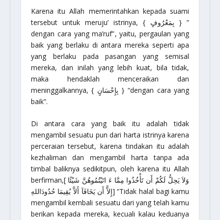
Karena itu Allah memerintahkan kepada suami
tersebut untuk meruju’ istrinya, { بِمَعْرُوفٍ }
”
dengan cara yang ma’ruf”
, yaitu, pergaulan yang
baik yang berlaku di antara mereka seperti apa
yang berlaku pada pasangan yang semisal
mereka, dan inilah yang lebih kuat, bila tidak,
maka hendaklah menceraikan dan
meninggalkannya, { بِإِحْسَانٍ }
“dengan cara yang
baik”.
Di antara cara yang baik itu adalah tidak
mengambil sesuatu pun dari harta istrinya karena
perceraian tersebut, karena tindakan itu adalah
kezhaliman dan mengambil harta tanpa ada
timbal baliknya sedikitpun, oleh karena itu Allah
berfirman,[ وَلاَ يَحِلُّ لَكُمْ أَن تَأْخُذُوا مِمَّا ءَ اتَيْتُمُوهُنَّ شَيْئًا
إِلآَّ أَن يَخَافَآ أَلاَّ يُقِيمَا حُدُودَاللهِ]
“Tidak halal bagi kamu
mengambil kembali sesuatu dari yang telah kamu
berikan kepada mereka, kecuali kalau keduanya