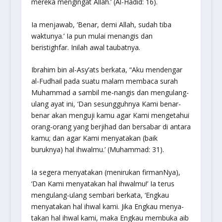
mereka mengingat Allah.’
(Al-Hadid: 16).
Ia menjawab, ‘Benar, demi Allah, sudah tiba
waktunya.’ Ia pun mulai menangis dan
beristighfar. Inilah awal taubatnya.
Ibrahim bin al-Asy’ats berkata, “Aku mendengar
al-Fudhail pada suatu malam membaca surah
Muhammad a sambil me-nangis dan mengulang-
ulang ayat ini,
‘Dan sesungguhnya Kami benar-
benar akan menguji kamu agar Kami mengetahui
orang-orang yang berjihad dan bersabar di antara
kamu; dan agar Kami menyatakan (baik
buruknya) hal ihwalmu.’
(Muhammad: 31).
Ia segera menyatakan (menirukan firmanNya),
‘Dan Kami menyatakan hal ihwalmu!’ Ia terus
mengulang-ulang sembari berkata, ‘Engkau
menyatakan hal ihwal kami. Jika Engkau menya-
takan hal ihwal kami, maka Engkau membuka aib