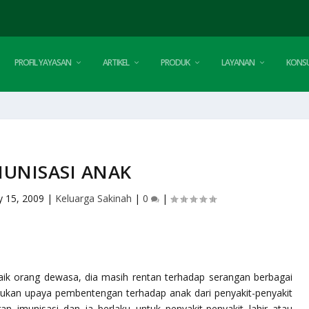
PROFIL YAYASAN
ARTIKEL
PRODUK
LAYANAN
KONSU
MUNISASI ANAK
 15, 2009
|
Keluarga Sakinah
|
0
|
ik orang dewasa, dia masih rentan terhadap serangan berbagai
lukan upaya pembentengan terhadap anak dari penyakit-penyakit
an imunisasi dan ia berlaku untuk penyakit-penyakit lahir atau