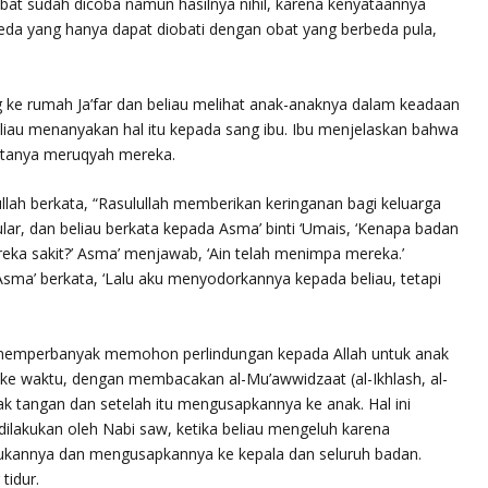
obat sudah dicoba namun hasilnya nihil, karena kenyataannya
eda yang hanya dapat diobati dengan obat yang berbeda pula,
ke rumah Ja’far dan beliau melihat anak-anaknya dalam keadaan
liau menanyakan hal itu kepada sang ibu. Ibu menjelaskan bahwa
ntanya meruqyah mereka.
llah berkata, “Rasulullah memberikan keringanan bagi keluarga
r, dan beliau berkata kepada Asma’ binti ‘Umais, ‘
Kenapa badan
eka sakit
?’ Asma’ menjawab, ‘Ain telah menimpa mereka.’
 Asma’ berkata, ‘Lalu aku menyodorkannya kepada beliau, tetapi
 memperbanyak memohon perlindungan kepada Allah untuk anak
tu ke waktu, dengan membacakan
al-Mu’awwidzaat
(al-Ikhlash, al-
ak tangan dan setelah itu mengusapkannya ke anak. Hal ini
g dilakukan oleh Nabi saw, ketika beliau mengeluh karena
ukannya dan mengusapkannya ke kepala dan seluruh badan.
tidur.