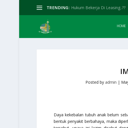
TRENDING:
Hukum Bekerja Di Leasing..??
HOME
I
Posted by
admin
|
May
Daya kekebalan tubuh anak belum seba
bentuk penyakit berbahaya, maka diper
tersebut, upaya ini lazim disebut deng