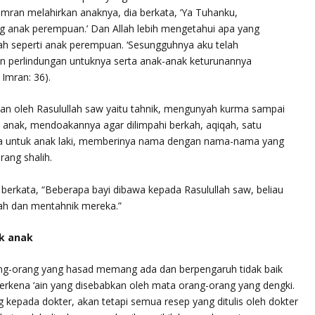
 Imran melahirkan anaknya, dia berkata, ‘Ya Tuhanku,
 anak perempuan.’ Dan Allah lebih mengetahui apa yang
aklah seperti anak perempuan. ‘Sesungguhnya aku telah
erlindungan untuknya serta anak-anak keturunannya
i Imran: 36).
an oleh Rasulullah saw yaitu
tahnik
, mengunyah kurma sampai
nak, mendoakannya agar dilimpahi berkah, aqiqah, satu
a untuk anak laki, memberinya nama dengan nama-nama yang
ang shalih.
erkata, “Beberapa bayi dibawa kepada Rasulullah saw, beliau
ah dan mentahnik mereka.”
k anak
rang-orang yang hasad memang ada dan berpengaruh tidak baik
terkena
‘ain
yang disebabkan oleh mata orang-orang yang dengki.
 kepada dokter, akan tetapi semua resep yang ditulis oleh dokter