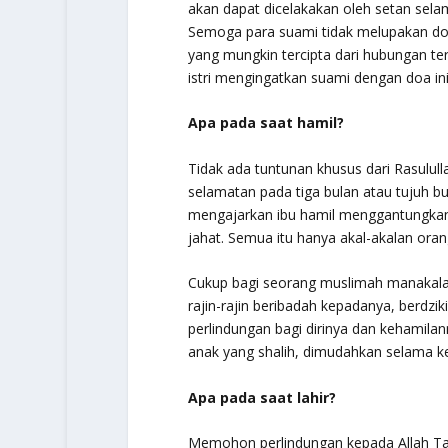
akan dapat dicelakakan oleh setan sela
Semoga para suami tidak melupakan doa
yang mungkin tercipta dari hubungan t
istri mengingatkan suami dengan doa ini
Apa pada saat hamil?
Tidak ada tuntunan khusus dari Rasulull
selamatan pada tiga bulan atau tujuh b
mengajarkan ibu hamil menggantungkan g
jahat. Semua itu hanya akal-akalan oran
Cukup bagi seorang muslimah manakala 
rajin-rajin beribadah kepadanya, berdzik
perlindungan bagi dirinya dan kehamil
anak yang shalih, dimudahkan selama ke
Apa pada saat lahir?
Memohon perlindungan kepada Allah Ta’a