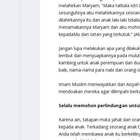
melahirkan Maryam, “
Maka tatkala istri
sesunguhnya aku melahirkannya seorang
dilahirkannya itu dan anak laki-laki tid
menamakannya Maryam dan aku mohon p
kepadaMu dari setan yang terkutuk.
” (Al
Jangan lupa melakukan apa yang dilakuk
lembut dan menyuapkannya pada mulut a
kambing untuk anak perempuan dan du
baik, nama-nama para nabi dan orang-or
Imam Muslim meriwayatkan dari Aisyah b
mendoakan mereka agar dilimpahi berk
Selalu memohon perlindungan untu
Karena
ain
, tatapan mata jahat dari o
kepada anak. Terkadang seorang anak 
Anda telah membawa anak itu berkeliling