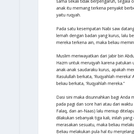
sama sekali tidak berpengaruh, segala 
anak itu memang terkena penyakit berb
yaitu
ruqyah
.
Pada satu kesempatan Nabi saw datang 
lemah dengan badan yang kurus, lalu be
mereka terkena
ain
, maka beliau memi
Muslim meriwayatkan dari Jabir bin Abdu
Hazm untuk meruqyah karena patukan ula
anak-anak saudaraku kurus, apakah mer
Rasulullah berkata, ‘
Ruqyahlah mereka
’
beliau berkata, ‘
Ruqyahlah mereka
.”
Dasi sini maka disunnahkan bagi Anda
pada pagi dan sore hari atau dari wak
Falaq, dan an-Naas) lalu meniup ditelap
dilakukan sebanyak tiga kali, inilah yan
merasakan sesuatu, maka beliau melak
Beliau melakukan pula hal itu menjelang 