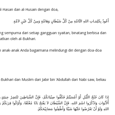
l-Hasan dan al-Husain dengan doa,
أَعُوذُ بِكَلِمَـاتِ اللهِ التَّامَّةِ مِنْ كُلِّ شَيْطَانٍ وَهَامَّةٍ وَمِنْ كُلِّ عَيْنٍ لاَمَّةٍ.
ng sempurna dari setiap gangguan syaitan, binatang berbisa dan
yatkan oleh al-Bukhari.
n anak-anak Anda bagaimana melindungi diri dengan doa-doa
Bukhari dan Muslim dari Jabir bin ‘Abdullah dari Nabi saw, beliau
إِذَا كَانَ جُنْحُ اللَّيْلِ أَوْ أَمْسَيْتُمْ فَكُفُّوا صِبْيَانَكُمْ، فَإِنَّ الشَّيَاطِينَ تَنْتَشِرُ حِينَئِذ
اْلأَبْوَابَ وَاذْكُرُوا اسْمَ اللهِ، فَإِنَّ الشَّيْطَانَ لاَ يَفْتَحُ بَابًا مُغْلَقًا، وَأَوْكُوا قِرَبَكُم
اللهِ وَلَوْ أَنْ تَعْرُضُوا عَلَيْهَا شَيْئًا وَأَطْفِئُوا مَصَابِيْحَكُمْ.