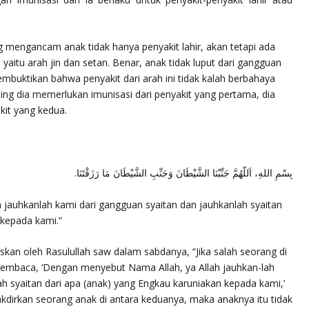
g mengancam anak tidak hanya penyakit lahir, akan tetapi ada
n yaitu arah jin dan setan. Benar, anak tidak luput dari gangguan
mbuktikan bahwa penyakit dari arah ini tidak kalah berbahaya
mping dia memerlukan imunisasi dari penyakit yang pertama, dia
kit yang kedua.
بِسْمِ اللهِ، اَللّهُمَّ جَنِّبْنَا الشَّيْطَانَ وَجَنِّبِ الشَّيْطَانَ مَا رَزَقْتَنَا.
jauhkanlah kami dari gangguan syaitan dan jauhkanlah syaitan
 kepada kami
.”
skan oleh Rasulullah saw dalam sabdanya, “
Jika salah seorang di
 membaca, ‘Dengan menyebut Nama Allah, ya Allah jauhkan-lah
h syaitan dari apa (anak) yang Engkau karuniakan kepada kami,’
dirkan seorang anak di antara keduanya, maka anaknya itu tidak