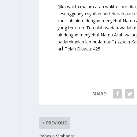
“
Jika waktu malam atau waktu sore tiba,
sesungguhnya syaitan bertebaran pada w
kuncilah pintu dengan menyebut Nama A
yang tertutup. Tutuplah wadah-wadah 
air dengan menyebut Nama Allah walau
padamkanlah lampu-lampu
.” (Izzudin Ka
Telah Dibaca:
425
SHARE:
PREVIOUS
Rahasia Syahadat