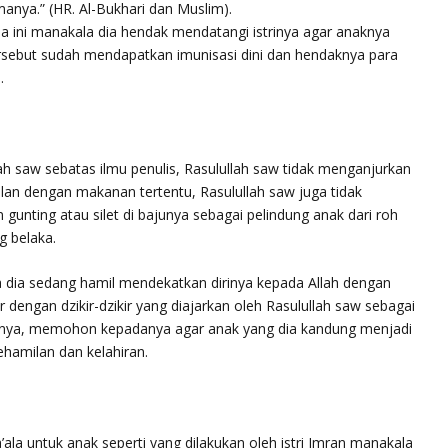
manya.
” (HR. Al-Bukhari dan Muslim).
 ini manakala dia hendak mendatangi istrinya agar anaknya
ersebut sudah mendapatkan imunisasi dini dan hendaknya para
.
ah saw sebatas ilmu penulis, Rasulullah saw tidak menganjurkan
ulan dengan makanan tertentu, Rasulullah saw juga tidak
unting atau silet di bajunya sebagai pelindung anak dari roh
g belaka.
dia sedang hamil mendekatkan dirinya kepada Allah dengan
ir dengan dzikir-dzikir yang diajarkan oleh Rasulullah saw sebagai
annya, memohon kepadanya agar anak yang dia kandung menjadi
hamilan dan kelahiran.
la untuk anak seperti yang dilakukan oleh istri Imran manakala