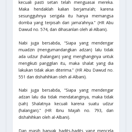
kecuali pasti setan telah menguasai mereka.
Maka hendaklah kalian berjama’ah; karena
sesungguhnya serigala itu hanya memangsa
domba yang terpisah dari jama’ahnya.”
(HR Abu
Dawud no. 574, dan dihasanlan oleh al-Albani).
Nabi juga bersabda,
“Siapa yang mendengar
muadzin (mengumandangkan adzan) lalu tidak
ada udzur (halangan) yang menghanginya untuk
mengikuti panggilan itu, maka shalat yang dia
lakukan tidak akan diterima.”
(HR Abu Dawud no.
551 dan dishahihkan oleh al-Albani).
Nabi juga bersabda,
“Siapa yang mendengar
adzan lalu dia tidak mendatanginya, maka tidak
(sah) Shalatnya kecuali karena suatu udzur
(halangan).”
(HR Ibnu Majah no. 793, dan
dishahihkan oleh al-Albani).
Dan masih banyak hadits-hadits yang mencela