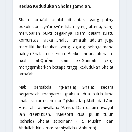
Kedua Kedudukan Shalat Jama’ah.
Shalat Jama’ah adalah di antara yang paling
pokok dari syri’ar-syi’ar Islam yang utama, yang
merupakan bukti tegaknya Islam dalam suatu
komunitas. Maka Shalat Jama’ah adalah juga
memiliki kedudukan yang agung sebagaimana
halnya Shalat itu sendiri. Berikut ini adalah nash-
nash al-Qur`an dan as-Sunnah yang
menggambarkan betapa tinggi kedudukan Shalat
Jama’ah.
Nabi bersabda,
“(Pahala) Shalat secara
berjama’ah menyamai (pahala) dua puluh lima
shalat secara sendirian.” (Muttafaq Alaih: dari Abu
Hurairah radhiyallahu ‘Anhu). Dan dalam riwayat
lain disebutkan, “Melebihi dua puluh tujuh
(pahala) Shalat sebdirian.”
(HR. Muslim: dari
Abdullah bin Umar radhiyallahu ‘Anhuma).