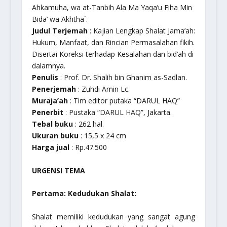
Ahkamuha, wa at-Tanbih Ala Ma Yaqa’u Fiha Min
Bida’ wa Akhtha`.
Judul Terjemah
: Kajian Lengkap Shalat Jama’ah:
Hukum, Manfaat, dan Rincian Permasalahan fikih.
Disertai Koreksi terhadap Kesalahan dan bid’ah di
dalamnya.
Penulis
: Prof. Dr. Shalih bin Ghanim as-Sadlan.
Penerjemah
: Zuhdi Amin Lc.
Muraja’ah
: Tim editor putaka “DARUL HAQ”
Penerbit
: Pustaka “DARUL HAQ”, Jakarta.
Tebal buku
: 262 hal.
Ukuran buku
: 15,5 x 24 cm
Harga jual
: Rp.47.500
URGENSI TEMA
Pertama: Kedudukan Shalat:
Shalat memiliki kedudukan yang sangat agung