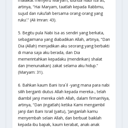
malaikat menyeru Maryam, ibunda Nabi Isa as,
artinya,
“Hai Maryam, taatlah kepada Rabbmu,
sujud dan ruku’lah bersama orang-orang yang
ruku’.”
(Ali Imran: 43).
5. Begitu pula Nabi Isa as sendiri yang berkata,
sebagaimana yang diabadikan Allah, artinya,
“Dan
Dia (Allah) menjadikan aku seorang yang berbakti
di mana saja aku berada, dan Dia
memerintahkan kepadaku (mendirikan) shalat
dan (menunaikan) zakat selama aku hidup.”
(Maryam: 31).
6. Bahkan kaum Bani Isra`il -yang mana para nabi
silih berganti diutus Allah kepada mereka-, telah
diambil janji mereka oleh Allah, dalam firmanNya,
artinya,
“Dan (ingatlah) ketika Kami mengambil
janji dari Bani Israil (yaitu), ‘Janganlah kamu
menyembah selain Allah, dan berbuat baiklah
kepada ibu bapak, kaum kerabat, anak-anak