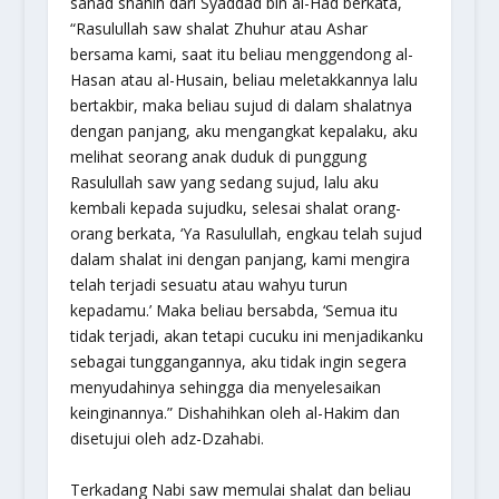
sanad shahih dari Syaddad bin al-Had berkata,
“Rasulullah saw shalat Zhuhur atau Ashar
bersama kami, saat itu beliau menggendong al-
Hasan atau al-Husain, beliau meletakkannya lalu
bertakbir, maka beliau sujud di dalam shalatnya
dengan panjang, aku mengangkat kepalaku, aku
melihat seorang anak duduk di punggung
Rasulullah saw yang sedang sujud, lalu aku
kembali kepada sujudku, selesai shalat orang-
orang berkata, ‘Ya Rasulullah, engkau telah sujud
dalam shalat ini dengan panjang, kami mengira
telah terjadi sesuatu atau wahyu turun
kepadamu.’ Maka beliau bersabda, ‘
Semua itu
tidak terjadi, akan tetapi cucuku ini menjadikanku
sebagai tunggangannya, aku tidak ingin segera
menyudahinya sehingga dia menyelesaikan
keinginannya
.” Dishahihkan oleh al-Hakim dan
disetujui oleh adz-Dzahabi.
Terkadang Nabi saw memulai shalat dan beliau