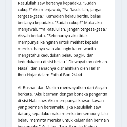
Rasulullah saw bertanya kepadaku, “
Sudah
cukup
?” Aku menjawab, “Ya Rasulullah, jangan
tergesa-gesa.” Kemudian beliau berdiri, beliau
bertanya kepadaku, “
Sudah cukup
?” Maka aku
menjawab, “Ya Rasulullah, jangan tergesa-gesa.”
Aisyah berkata, “Sebenarnya aku tidak
mempunyai keinginan untuk melihat kepada
mereka, hanya saja aku ingin kaum wanita
mengetahui kedudukan beliau bagiku dan
kedudukanku di sisi beliau.” Diriwayatkan oleh an-
Nasa`i dan sanadnya dishahihkan oleh Hafizh
Ibnu Hajar dalam
Fathul Bari
2/444.
Al-Bukhari dan Muslim meriwayatkan dari Aisyah
berkata, “Aku bermain dengan boneka pengantin
di sisi Nabi saw. Aku mempunyai kawan-kawan
yang bermain bersamaku, jika Rasulullah saw
datang kepadaku maka mereka bersembunyi lalu
beliau meminta mereka untuk keluar dan bermain
bersamaku.” Wallahu a’lam. (Izzudin Karimi)