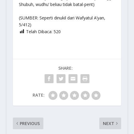
Shubuh, wudhu’ beliau tidak batal-pent)
(SUMBER: Seperti dinukil dari
Wafyatul A’yan
,
5/412)
Telah Dibaca:
520
SHARE:
RATE:
PREVIOUS
NEXT