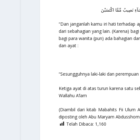
سَآءِ نَصِيبٌ مِّمَّا اكْتَسَبْنَ
“Dan janganlah kamu iri hati terhadap 
dari sebahagian yang lain. (Karena) bag
bagi para wanita (pun) ada bahagian d
dan ayat :
“Sesungguhnya laki-laki dan perempuan
Ketiga ayat di atas turun karena satu se
Wallahu A’lam
(Diambil dari kitab Mabahits Fii Ulum A
diposting oleh Abu Maryam Abdusshom
Telah Dibaca:
1,160