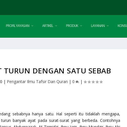
PROFIL YAYASAN
ARTIKEL
PRODUK
LAYANAN
KONSU
T TURUN DENGAN SATU SEBAB
10
|
Pengantar Ilmu Tafsir Dan Quran
|
0
|
dang sebabnya hanya satu. Hal seperti itu tidaklah mengapa,
 turun banyak ayat pada surat-surat yang berbeda. Contohnya
nsur, Abdurrozzak, At-Tirmidzi, Ibnu Jarir, Ibnu Mundzir, Ibnu Abi