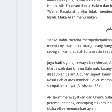
Hatim, Ath-Thabrani dan al-Hakim dan 
“Wahai Rasulullah , Aku tidak mend
hijrah. Maka Allah menurunkan :
ِن بَعْضٍ
“Maka Rabb mereka memperkenankan p
menyia-nyiakan amal orang-orang yang b
sebagian kamu adalah turunan dari seba
Juga hadits yang diriwayatkan Ahmad, An
Mardawaih dari Ummu Salamah, katanya 
disebutkan dalam Alqur’an seperti kaum 
Rasulullah di atas mimbar. Beliau mem
sampai akhir ayat (Al-Ahzab : 35)”.
Al-Hakim meriwayatkan dari Ummu Salama
perempuan tidak, disamping itu kami ha
Maka Allah menurunkan ayat :