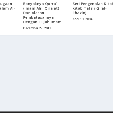
 Dugaan
Banyaknya Qurra’
Seri Pengenalan Kita
alam Al-
(imam Ahli Qira’at)
kitab Tafsir-2 (al-
Dan Alasan
khazin)
Pembatasannya
April 13, 2004
Dengan Tujuh Imam
December 27, 2011