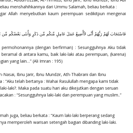
beliau menshahihkannya dari Ummu Salamah, beliau berkata :
engar Allah menyebutkan kaum perempuan sedikitpun mengenai
فَاسْتَجَابَ لَهُمْ رَبُّهُمْ أَنِّى لآَأُضِيعُ عَمَلَ عَامِلٍ مِّنكُم مِّن ذَكَرٍ وَأُنثَى بَعْضُكُم مّ…
ermohonannya (dengan berfirman) : Sesungguhnya Aku tidak
eramal di antara kamu, baik laki-laki atau perempuan, (karena)
gian yang lain…”
(Ali Imran : 195)
-Nasai, Ibnu Jarir, Ibnu Mundzir, Ath-Thabrani dan Ibnu
: “Aku telah bertanya : Wahai Rasulullah mengapa kami tidak
laki-laki?. Maka pada suatu hari aku dikejutkan dengan seruan
bacakan :
“Sesungguhnya laki-laki dan perempuan yang muslim..”
h juga, beliau berkata : “Kaum laki-laki berperang sedang
nya memperoleh warisan setengah bagian dibanding laki-laki.