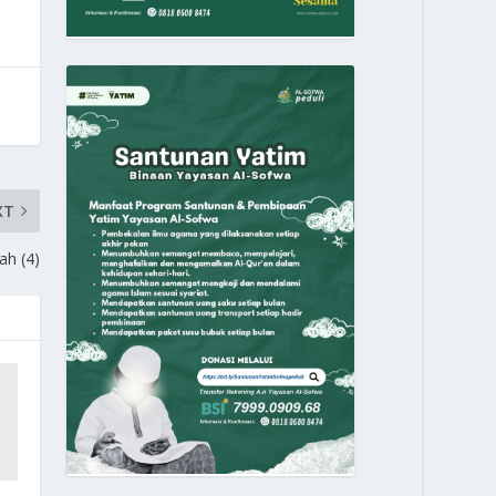
XT
ah (4)