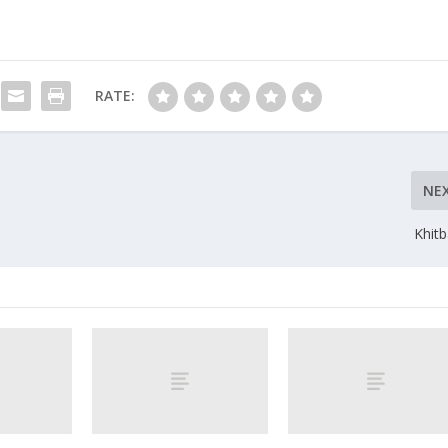
RATE:
NE
Khitb