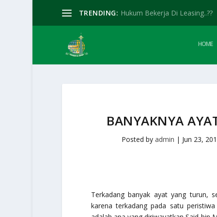
TRENDING:
Hukum Bekerja Di Leasing..??
HOME
BANYAKNYA AYA
Posted by
admin
|
Jun 23, 20
Terkadang banyak ayat yang turun, se
karena terkadang pada satu peristiwa
adalah apa yang diriwayatkan Said bin Ma