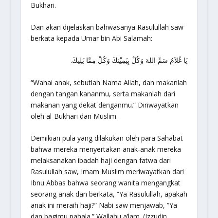
Bukhari.
Dan akan dijelaskan bahwasanya Rasulullah saw
berkata kepada Umar bin Abi Salamah:
يَا غُلاَمُ سَمِّ اللهَ وَكُلْ بِيَمِيْنِكَ وَكُلْ مِمَّا يَلِيكَ.
“
Wahai anak, sebutlah Nama Allah, dan makanlah
dengan tangan kananmu, serta makanlah dari
makanan yang dekat denganmu.
” Diriwayatkan
oleh al-Bukhari dan Muslim.
Demikian pula yang dilakukan oleh para Sahabat
bahwa mereka menyertakan anak-anak mereka
melaksanakan ibadah haji dengan fatwa dari
Rasulullah saw, Imam Muslim meriwayatkan dari
Ibnu Abbas bahwa seorang wanita mengangkat
seorang anak dan berkata, “Ya Rasulullah, apakah
anak ini meraih haji?” Nabi saw menjawab, “
Ya
dan bagimu pahala
.” Wallahu a’lam. (Izzudin