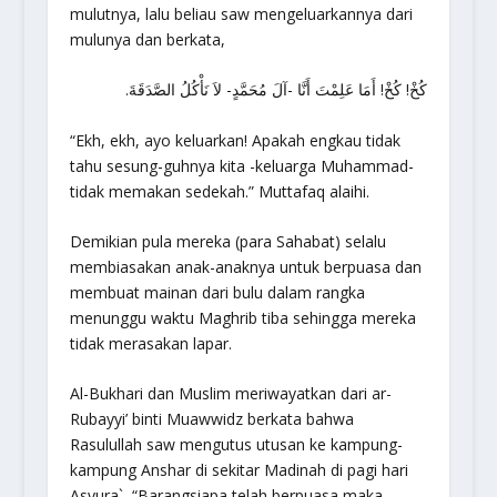
mulutnya, lalu beliau saw mengeluarkannya dari
mulunya dan berkata,
كُخْ! كُخْ! أَمَا عَلِمْتَ أَنَّا -آلَ مُحَمَّدٍ- لاَ نَأْكُلُ الصَّدَقَةَ.
“
Ekh, ekh, ayo keluarkan! Apakah engkau tidak
tahu sesung-guhnya kita -keluarga Muhammad-
tidak memakan sedekah.
” Muttafaq alaihi.
Demikian pula mereka (para Sahabat) selalu
membiasakan anak-anaknya untuk berpuasa dan
membuat mainan dari bulu dalam rangka
menunggu waktu Maghrib tiba sehingga mereka
tidak merasakan lapar.
Al-Bukhari dan Muslim meriwayatkan dari ar-
Rubayyi’ binti Muawwidz berkata bahwa
Rasulullah saw mengutus utusan ke kampung-
kampung Anshar di sekitar Madinah di pagi hari
Asyura`, “Barangsiapa telah berpuasa maka