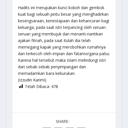
Hadits ini merupakan kunci kokoh dan gembok
kuat bagi sebuah pintu besar yang menghadirkan
kesengsaraan, kenestapaan dan kehancuran bagi
keluarga, pada saat istri terpancing oleh seruan-
seruan yang membujuk dan menanti-nantikan
ajakan fitnah, pada saat itulah dia telah
memegang kapak yang merobohkan rumahnya
dan terkecoh oleh impian dan fatamorgana palsu.
Karena hal tersebut maka Islam melindungi istri
dari sebab-sebab penyimpangan dan
memadamkan bara keburukan.
(Izzudin Karimi)
Telah Dibaca:
478
SHARE: