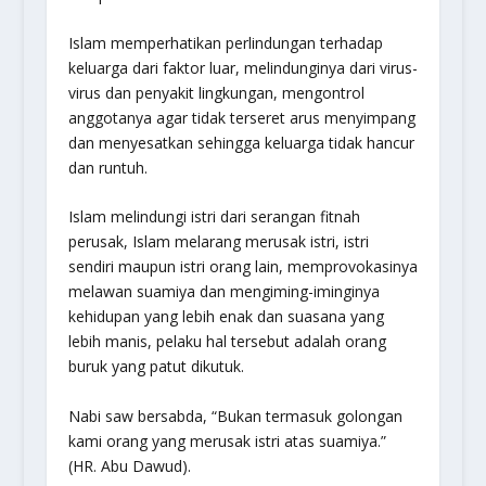
Islam memperhatikan perlindungan terhadap
keluarga dari faktor luar, melindunginya dari virus-
virus dan penyakit lingkungan, mengontrol
anggotanya agar tidak terseret arus menyimpang
dan menyesatkan sehingga keluarga tidak hancur
dan runtuh.
Islam melindungi istri dari serangan fitnah
perusak, Islam melarang merusak istri, istri
sendiri maupun istri orang lain, memprovokasinya
melawan suamiya dan mengiming-iminginya
kehidupan yang lebih enak dan suasana yang
lebih manis, pelaku hal tersebut adalah orang
buruk yang patut dikutuk.
Nabi saw bersabda, “
Bukan termasuk golongan
kami orang yang merusak istri atas suamiya.
”
(HR. Abu Dawud).