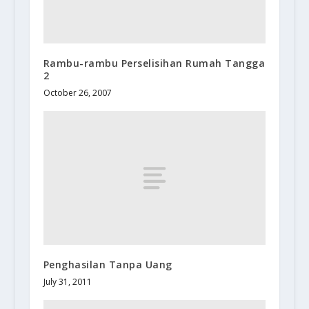
Rambu-rambu Perselisihan Rumah Tangga
2
October 26, 2007
Penghasilan Tanpa Uang
July 31, 2011