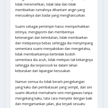
tidak meremehkan, tidak lalai dan tidak
membiarkan rumahnya dihantam angin yang
merusaknya dan badai yang menghancurkan.
Suami sebagai pemimpin harus memperhatikan
istrinya, mengayomi dan memberinya
ketenangan dan keteduhan, tidak membiarkan
dan melepasnya bebas sehingga dia menyimpang
sementara suami menyaksikan dan mengetahui,
tidak membiarkannya bertindak bodoh
sementara dia acuh, tidak melepas tali kekangnya
sehingga dia terperosok ke dalam lahan
keburukan dan lapangan kerusakan.
Namun semua itu tidak berarti pengekangan
yang kaku dan pembatasan yang sempit, dari sini
suami dituntut memahami seni mengawasi tanpa
mengekang kaku, tata cara menyetir dengan baik
dan mengamankan jalan, jika terjadi sesuatu