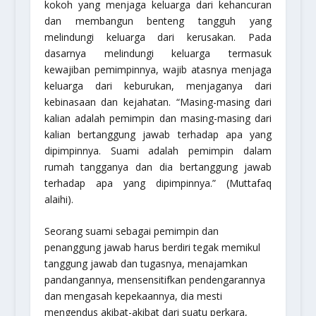
kokoh yang menjaga keluarga dari kehancuran
dan membangun benteng tangguh yang
melindungi keluarga dari kerusakan. Pada
dasarnya melindungi keluarga termasuk
kewajiban pemimpinnya, wajib atasnya menjaga
keluarga dari keburukan, menjaganya dari
kebinasaan dan kejahatan. “
Masing-masing dari
kalian adalah pemimpin dan masing-masing dari
kalian bertanggung jawab terhadap apa yang
dipimpinnya. Suami adalah pemimpin dalam
rumah tangganya dan dia bertanggung jawab
terhadap apa yang dipimpinnya
.” (Muttafaq
alaihi).
Seorang suami sebagai pemimpin dan
penanggung jawab harus berdiri tegak memikul
tanggung jawab dan tugasnya, menajamkan
pandangannya, mensensitifkan pendengarannya
dan mengasah kepekaannya, dia mesti
mengendus akibat-akibat dari suatu perkara,