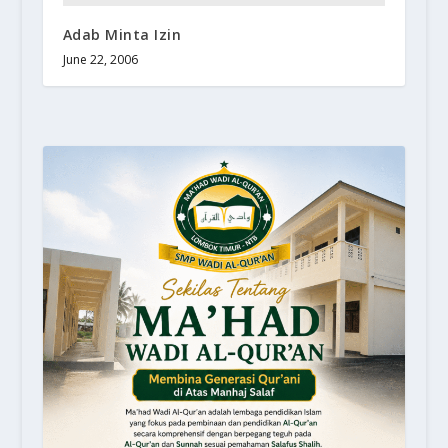
Adab Minta Izin
June 22, 2006