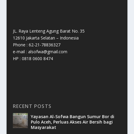
JL. Raya Lenteng Agung Barat No. 35
12610 Jakarta Selatan – Indonesia
Phone : 62-21-78836327
e-mail : alsofwa@gmail.com
HP : 0818 0600 8474
RECENT POSTS
Yayasan Al-Sofwa Bangun Sumur Bor di
Pulo Aceh, Perluas Akses Air Bersih bagi
Masyarakat