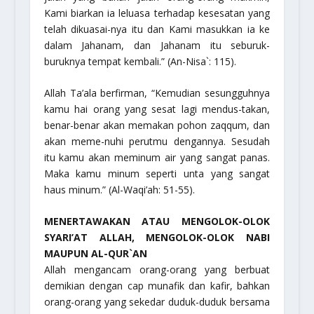
Kami biarkan ia leluasa terhadap kesesatan yang
telah dikuasai-nya itu dan Kami masukkan ia ke
dalam Jahanam, dan Jahanam itu seburuk-
buruknya tempat kembali.”
(An-Nisa`: 115).
Allah Ta’ala berfirman,
“Kemudian sesungguhnya
kamu hai orang yang sesat lagi mendus-takan,
benar-benar akan memakan pohon zaqqum, dan
akan meme-nuhi perutmu dengannya. Sesudah
itu kamu akan meminum air yang sangat panas.
Maka kamu minum seperti unta yang sangat
haus minum.”
(Al-Waqi’ah: 51-55).
MENERTAWAKAN ATAU MENGOLOK-OLOK
SYARI’AT ALLAH, MENGOLOK-OLOK NABI
MAUPUN AL-QUR`AN
Allah mengancam orang-orang yang berbuat
demikian dengan cap munafik dan kafir, bahkan
orang-orang yang sekedar duduk-duduk bersama