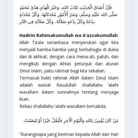
فَأِنّ أَصْدَقَ الْحَدِيْثِ كِتَابُ اللهِ، وَخَيْرَ الْهَدْىِ هَدْىُ مُحَمّدٍ
صَلّى الله عَلَيْهِ وَسَلّمَ، وَشَرّ اْلأُمُوْرِ مُحْدَثَاتُهَا، وَكُلّ مُحْدَثَةٍ
بِدْعَةٌ وَكُلّ بِدْعَةٍ ضَلاَلَةً، وَكُلّ ضَلاَلَةِ فِي النّارِ.
Hadirin Rahimakumullah wa A’azzakumullah
Allah Ta’ala senantiasa menyerukan agar kita
menjadi hamba-hamba yang berbahagia di dunia
dan di akhirat, dengan cara mena-ati, patuh, dan
mengikuti dengan ikhlas petunjuk dan aturan
Dinul Islam, yaitu rahmat bagi kita sekalian.
Termasuk bukti rahmat Allah dalam Dinul Islam
adalah wasiat Rasulullah
shallallahu ‘alaihi
wasallam
dalam sunnahnya tentang menjaga
lisan.
Beliau
shallallahu ‘alaihi wasallam
bersabda,
مَنْ كَانَ يُؤْمِنُ بِاللهِ وَالْيَوْمِ الْآخِرِ فَلْيَقُلْ خَيْرًا أَوْ لِيَصْمُتْ.
“Barangsiapa yang beriman kepada Allah dan Hari