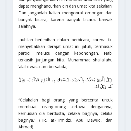
dapat menghancurkan diri dan umat kita sekalian.
Dan janganlah kalian mengobral omongan dan
banyak bicara, karena banyak bicara, banyak
salahnya.
Jauhilah berlebihan dalam berbicara, karena itu
menyebabkan derajat umat ini jatuh, termasuk
parodi, melucu dengan kebohongan. Nabi
terkasih junjungan kita, Muhammad
shallallahu
‘alaihi wasallam
bersabda,
وَيْلٌ لِلَّذِيْ يُحَدِّثُ بِالْحَدِيْثِ لِيُضْحِكَ بِهِ الْقَوْمَ فَيَكْذِبُ، وَيْلٌ
لَهُ، وَيْلٌ لَهُ.
“Celakalah bagi orang yang bercerita untuk
membuat orang-orang tertawa dengannya,
kemudian dia berdusta, celaka baginya, celaka
baginya.”
(HR. at-Tirmidzi, Abu Dawud, dan
Ahmad).