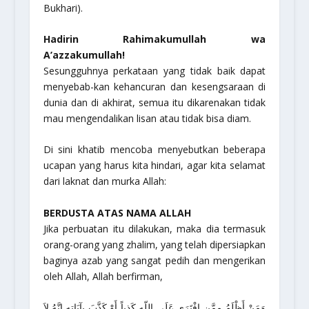
Bukhari).
Hadirin Rahimakumullah wa
A’azzakumullah!
Sesungguhnya perkataan yang tidak baik dapat
menyebab-kan kehancuran dan kesengsaraan di
dunia dan di akhirat, semua itu dikarenakan tidak
mau mengendalikan lisan atau tidak bisa diam.
Di sini khatib mencoba menyebutkan beberapa
ucapan yang harus kita hindari, agar kita selamat
dari laknat dan murka Allah:
BERDUSTA ATAS NAMA ALLAH
Jika perbuatan itu dilakukan, maka dia termasuk
orang-orang yang zhalim, yang telah dipersiapkan
baginya azab yang sangat pedih dan mengerikan
oleh Allah, Allah berfirman,
وَمَنْ أَظْلَمُ مِمَّنِ افْتَرَى عَلَى اللّهِ كَذِباً أَوْ كَذَّبَ بِآيَاتِهِ إِنَّهُ لاَ