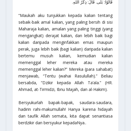
قَالُوْا: بَلَى. قَالَ: ذِكْرُ اللهِ.
“Maukah aku tunjukkan kepada kalian tentang
sebaik-baik amal kalian, yang paling bersih di sisi
Maharaja kalian, amalan yang paling tinggi (yang
mengangkat) derajat kalian, dan lebih baik bagi
kalian daripada menginfakkan emas maupun
perak, juga lebih baik (bagi kalian) daripada kalian
bertemu musuh kalian, kemudian kalian
memenggal leher mereka atau mereka
memenggal leher kalian?” Mereka (para sahabat)
menjawab, “Tentu (wahai Rasulullah).” Beliau
bersabda, “Dzikir kepada Allah Ta’ala.”
(HR.
Ahmad, at-Tirmidzi, Ibnu Majah, dan al-Hakim).
Bersyukurlah bapak-bapak, saudara-saudara,
hadirin rahi-makumullah! Hanya karena hidayah
dan taufik Allah semata, kita dapat senantiasa
berdzikir dan bersyukur kepadaNya..