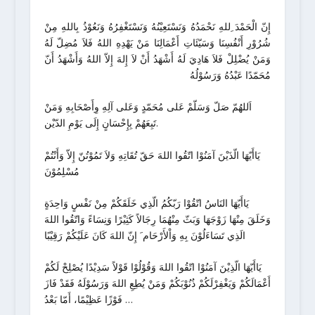
إِنّ الْحَمْدَ ِللهِ نَحْمَدُهُ وَنَسْتَعِيْنُهُ وَنَسْتَغْفِرُهُ وَنَعُوْذُ بِاللهِ مِنْ
شُرُوْرِ أَنْفُسِنَا وَسَيّئَاتِ أَعْمَالِنَا مَنْ يَهْدِهِ اللهُ فَلاَ مُضِلّ لَهُ
وَمَنْ يُضْلِلْ فَلاَ هَادِيَ لَهُ أَشْهَدُ أَنْ لاَ إِلهَ إِلاّ اللهُ وَأَشْهَدُ أَنّ
مُحَمّدًا عَبْدُهُ وَرَسُوْلُهُ
اَللهُمّ صَلّ وَسَلّمْ عَلى مُحَمّدٍ وَعَلى آلِهِ وِأَصْحَابِهِ وَمَنْ
تَبِعَهُمْ بِإِحْسَانٍ إِلَى يَوْمِ الدّيْن.
يَاأَيّهَا الّذَيْنَ آمَنُوْا اتّقُوا اللهَ حَقّ تُقَاتِهِ وَلاَ تَمُوْتُنّ إِلاّ وَأَنْتُمْ
مُسْلِمُوْنَ
يَاأَيّهَا النَاسُ اتّقُوْا رَبّكُمُ الّذِي خَلَقَكُمْ مِنْ نَفْسٍ وَاحِدَةٍ
وَخَلَقَ مِنْهَا زَوْجَهَا وَبَثّ مِنْهُمَا رِجَالاً كَثِيْرًا وَنِسَاءً وَاتّقُوا اللهَ
الَذِي تَسَاءَلُوْنَ بِهِ وَاْلأَرْحَام َ إِنّ اللهَ كَانَ عَلَيْكُمْ رَقِيْبًا
يَاأَيّهَا الّذِيْنَ آمَنُوْا اتّقُوا اللهَ وَقُوْلُوْا قَوْلاً سَدِيْدًا يُصْلِحْ لَكُمْ
أَعْمَالَكُمْ وَيَغْفِرْلَكُمْ ذُنُوْبَكُمْ وَمَنْ يُطِعِ اللهَ وَرَسُوْلَهُ فَقَدْ فَازَ
فَوْزًا عَظِيْمًا، أَمّا بَعْدُ …