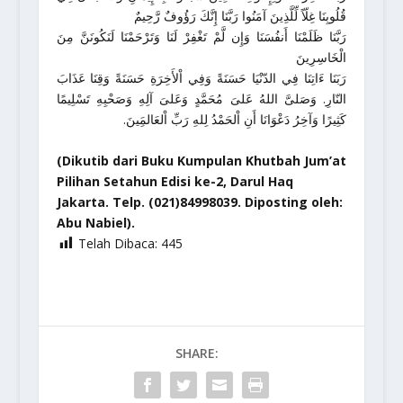
قُلُوبِنَا غِلّاً لِّلَّذِينَ آمَنُوا رَبَّنَا إِنَّكَ رَؤُوفٌ رَّحِيمٌ
رَبَّنَا ظَلَمْنَا أَنفُسَنَا وَإِن لَّمْ تَغْفِرْ لَنَا وَتَرْحَمْنَا لَنَكُونَنَّ مِنَ
الْخَاسِرِينَ
رَبَنَا ءَاتِنَا فِي الدّنْيَا حَسَنَةً وَفِي اْلأَخِرَةِ حَسَنَةً وَقِنَا عَذَابَ
النّارِ. وَصَلىَّ اللهُ عَلىَ مُحَمَّدٍ وَعَلىَ آلِهِ وَصَحْبِهِ تَسْلِيمًا
كَثِيرًا وَآخِرُ دَعْوَانَا أَنِ اْلحَمْدُ لِلهِ رَبِّ اْلعَالمَِينَ.
(Dikutib dari Buku Kumpulan Khutbah Jum’at
Pilihan Setahun Edisi ke-2, Darul Haq
Jakarta. Telp. (021)84998039. Diposting oleh:
Abu Nabiel).
Telah Dibaca:
445
SHARE: