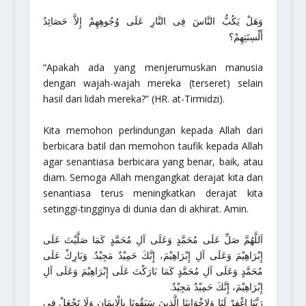
وَهَلْ يَكُبُّ النَّاسَ فِى النَّارِ عَلَى وُجُوهِهِمْ إِلاَّ حَصَائِدُ
أَلْسِنَتِهِمْ؟
“Apakah ada yang menjerumuskan manusia
dengan wajah-wajah mereka (terseret) selain
hasil dari lidah mereka?”
(HR. at-Tirmidzi).
Kita memohon perlindungan kepada Allah dari
berbicara batil dan memohon taufik kepada Allah
agar senantiasa berbicara yang benar, baik, atau
diam. Semoga Allah mengangkat derajat kita dan
senantiasa terus meningkatkan derajat kita
setinggi-tingginya di dunia dan di akhirat. Amin.
اَللَّهُمَّ صَلِّ عَلَى مُحَمَّدٍ وَعَلَى آلِ مُحَمَّدٍ كَمَا صَلَّيْتَ عَلَى
إِبْرَاهِيْمَ وَعَلَى آلِ إِبْرَاهِيْمَ، إِنَّكَ حَمِيْدٌ مَجِيْدٌ. وَبَارِكْ عَلَى
مُحَمَّدٍ وَعَلَى آلِ مُحَمَّدٍ كَمَا بَارَكْتَ عَلَى إِبْرَاهِيْمَ وَعَلَى آلِ
إِبْرَاهِيْمَ، إِنَّكَ حَمِيْدٌ مَجِيْدٌ.
رَبَّنَا اغْفِرْ لَنَا وَلِإِخْوَانِنَا الَّذِينَ سَبَقُونَا بِالْإِيمَانِ وَلَا تَجْعَلْ فِي