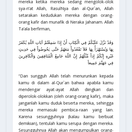
mereka ketika mereka sedang mengolok-olok
sya-ri’at Allah, RasulNya dan al-Qur`an, Allah
setarakan kedudukan mereka dengan orang-
orang kafir dan munafik di Neraka Jahanam. Allah
Ta’ala berfirman,
وَقَدْ نَزَّلَ عَلَيْكُمْ فِي الْكِتَابِ أَنْ إِذَا سَمِعْتُمْ آيَاتِ اللّهِ يُكَفَرُ
بِهَا وَيُسْتَهْزَأُ بِهَا فَلاَ تَقْعُدُواْ مَعَهُمْ حَتَّى يَخُوضُواْ فِي حَدِيثٍ
غَيْرِهِ إِنَّكُمْ إِذاً مِّثْلُهُمْ إِنَّ اللّهَ جَامِعُ الْمُنَافِقِينَ وَالْكَافِرِينَ
فِي جَهَنَّمَ جَمِيعاً
“Dan sungguh Allah telah menurunkan kepada
kamu di dalam al-Qur`an bahwa apabila kamu
mendengar ayat-ayat Allah diingkari dan
diperolok-olokkan (oleh orang-orang kafir), maka
janganlah kamu duduk beserta mereka, sehingga
mereka memasuki pembica-raan yang lain.
Karena sesungguhnya (kalau kamu berbuat
demikian), tentulah kamu serupa dengan mereka.
Sesungguhnya Allah akan mengumpulkan orang-