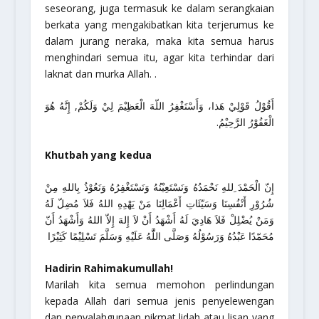
seseorang, juga termasuk ke dalam serangkaian
berkata yang mengakibatkan kita terjerumus ke
dalam jurang neraka, maka kita semua harus
menghindari semua itu, agar kita terhindar dari
laknat dan murka Allah. .
أَقُوْلُ قَوْلِيْ هَذا، وَأَسْتَغْفِرُ اللّهَ الْعَظِيْمَ لِيْ وَلَكُمْ, إِنَّهُ هُوَ
الْغَفُوْرُ الرَّحِيْمُ.
Khutbah yang kedua
إِنّ الْحَمْدَ ِللهِ نَحْمَدُهُ وَنَسْتَعِيْنُهُ وَنَسْتَغْفِرُهُ وَنَعُوْذُ بِاللهِ مِنْ
شُرُوْرِ أَنْفُسِنَا وَسَيّئَاتِ أَعْمَالِنَا مَنْ يَهْدِهِ اللهُ فَلاَ مُضِلّ لَهُ
وَمَنْ يُضْلِلْ فَلاَ هَادِيَ لَهُ أَشْهَدُ أَنْ لاَ إِلهَ إِلاّ اللهُ وَأَشْهَدُ أَنّ
مُحَمّدًا عَبْدُهُ وَرَسُوْلُهُ وَصَلَّى اللَّّهُ عَلَيْهِ وَسَلَّمَ تَسْلِيْمًا كَثِيْرًا
Hadirin Rahimakumullah!
Marilah kita semua memohon perlindungan
kepada Allah dari semua jenis penyelewengan
dan penyalahgunaan nikmat lidah atau lisan yang