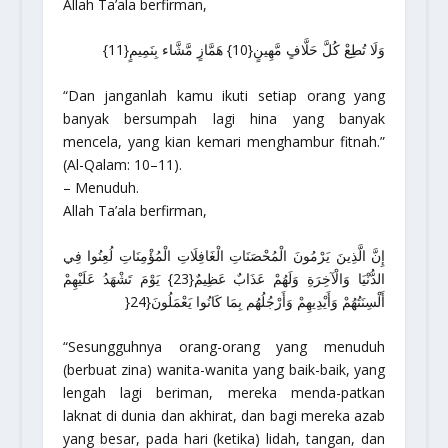
Allah Ta’ala berfirman,
وَلَا تُطِعْ كُلَّ حَلَّافٍ مَّهِينٍ{10} هَمَّازٍ مَّشَّاء بِنَمِيمٍ{11}
“Dan janganlah kamu ikuti setiap orang yang
banyak bersumpah lagi hina yang banyak
mencela, yang kian kemari menghambur fitnah.”
(Al-Qalam: 10–11).
– Menuduh.
Allah Ta’ala berfirman,
إِنَّ الَّذِينَ يَرْمُونَ الْمُحْصَنَاتِ الْغَافِلَاتِ الْمُؤْمِنَاتِ لُعِنُوا فِي
الدُّنْيَا وَالْآخِرَةِ وَلَهُمْ عَذَابٌ عَظِيمٌ{23} يَوْمَ تَشْهَدُ عَلَيْهِمْ
أَلْسِنَتُهُمْ وَأَيْدِيهِمْ وَأَرْجُلُهُم بِمَا كَانُوا يَعْمَلُونَ{24{
“Sesungguhnya orang-orang yang menuduh
(berbuat zina) wanita-wanita yang baik-baik, yang
lengah lagi beriman, mereka menda-patkan
laknat di dunia dan akhirat, dan bagi mereka azab
yang besar, pada hari (ketika) lidah, tangan, dan