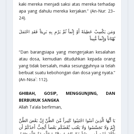
kaki mereka menjadi saksi atas mereka terhadap
apa yang dahulu mereka kerjakan.”
(An-Nur: 23–
24).
وَمَن يَكْسِبْ خَطِيئَةً أَوْ إِثْماً ثُمَّ يَرْمِ بِهِ بَرِيئاً فَقَدِ احْتَمَلَ
بُهْتَاناً وَإِثْماً مُّبِيناً
“Dan barangsiapa yang mengerjakan kesalahan
atau dosa, kemudian dituduhkan kepada orang
yang tidak bersalah, maka sesungguhnya ia telah
berbuat suatu kebohongan dan dosa yang nyata.”
(An-Nisa`: 112).
GHIBAH, GOSIP, MENGGUNJING, DAN
BERBURUK SANGKA
Allah Ta’ala berfirman,
يَا أَيُّهَا الَّذِينَ آمَنُوا اجْتَنِبُوا كَثِيراً مِّنَ الظَّنِّ إِنَّ بَعْضَ الظَّنِّ
إِثْمٌ وَلَا تَجَسَّسُوا وَلَا يَغْتَب بَّعْضُكُم بَعْضاً أَيُحِبُّ أَحَدُكُمْ أَن