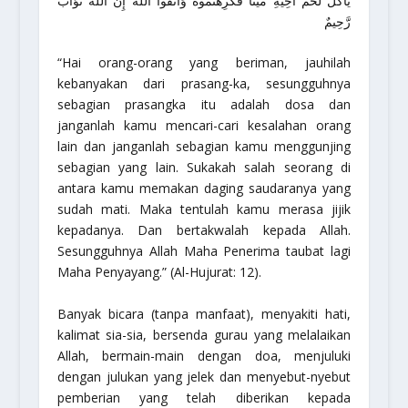
يَأْكُلَ لَحْمَ أَخِيهِ مَيْتاً فَكَرِهْتُمُوهُ وَاتَّقُوا اللَّهَ إِنَّ اللَّهَ تَوَّابٌ
رَّحِيمٌ
“Hai orang-orang yang beriman, jauhilah
kebanyakan dari prasang-ka, sesungguhnya
sebagian prasangka itu adalah dosa dan
janganlah kamu mencari-cari kesalahan orang
lain dan janganlah sebagian kamu menggunjing
sebagian yang lain. Sukakah salah seorang di
antara kamu memakan daging saudaranya yang
sudah mati. Maka tentulah kamu merasa jijik
kepadanya. Dan bertakwalah kepada Allah.
Sesungguhnya Allah Maha Penerima taubat lagi
Maha Penyayang.”
(Al-Hujurat: 12).
Banyak bicara (tanpa manfaat), menyakiti hati,
kalimat sia-sia, bersenda gurau yang melalaikan
Allah, bermain-main dengan doa, menjuluki
dengan julukan yang jelek dan menyebut-nyebut
pemberian yang telah diberikan kepada