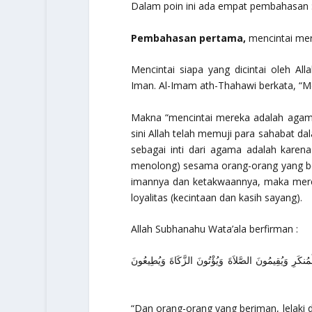
Dalam poin ini ada empat pembahasan 
Pembahasan pertama,
mencintai mer
Mencintai siapa yang dicintai oleh Al
Iman. Al-Imam ath-Thahawi berkata, “Me
Makna “mencintai mereka adalah agama,”
sini Allah telah memuji para sahabat d
sebagai inti dari agama adalah karena
menolong) sesama orang-orang yang be
imannya dan ketakwaannya, maka mere
loyalitas (kecintaan dan kasih sayang).
Allah Subhanahu Wata’ala berfirman :
ْمُنكَرِ وَيُقِيمُونَ الصَّلاَةَ وَيُؤْتُونَ الزَّكَاةَ وَيُطِيعُونَ
“Dan orang-orang yang beriman, lelaki