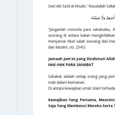
Dari Abi Sa’id al-Khudri, “Rasulullah Sall
أَحَدِهِمْ وَلَا نَصِيْفَهُ
“Janganlah mencela para sahabatku, 
seorang di antara kalian menginfakka
menyamai Mud salah seorang dari mere
dan Muslim, no. 2541).
Jamaah Jum’at yang Dirahmati Alla
HAK-HAK PARA SAHABAT
Sahabat adalah setiap orang yang per
mati dalam keimanan.
Di antara kewajiban umat Islam terhada
Kewajiban Yang Pertama, Mencint
Saja Yang Membenci Mereka Serta 