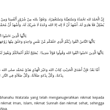
إِنَّ الْحَمْدَ لله نَحْمَدُهُ وَنَسْتَعِيْنُهُ وَنَسْتَغْفِرُهُ، وَنَعُوْذُ بلله مِنْ شُرُوْرِ أَنْفُسِنَا وَمِنْ 
يُضْلِلْ فَلَا هَادِيَ لَهُ، أَشْهَدُ أَنْ لَا إله إلا الله وَحْدَهُ لَا شَرِيْكَ لَهُ، وَأَشْهَدُ أَنَّ مُحَمَّد.
يَاأَيُّهاَ الَّذِينَ ءَامَنُوا 
يَاأَيُّهَا النَّاسُ اتَّقُوا رَبَّكُمُ الَّذِي خَلَقَكُم مِّنْ نَفْسٍ وَاحِدَةٍ وَخَلَقَ مِنْهَا زَوْجَهَا
يَاأَيُّهَا الَّذِينَ ءَامَنُوا اتَّقُوا الله وَقُولُوا قَوْلاً سَدِيدًا . يُصْلِحْ لَكُمْ أَعْمَالَكُمْ وَيَغْفِرْ 
أَمَّا بَعْدُ: فَإِنَّ أَصْدَقَ الْحَدِيْثِ كِتَابُ الله وَخَيْرَ الْهَدْيِ هَدْيُ مُحَمَّد صلى الله عل
بِدْعَةٌ، وَكُلَّ بِدْعَةٍ ضَلَالَةٌ، وَكُلَّ ضَلَالَةٍ فِي النَّارِ. اللهم صَل عَلَى مُحَمدٍ، وَعَلَى آلِهِ وَصَحْبِهِ وَسَلمْ.
Subhanahu Wata’ala yang telah menganugerahkan nikmat kepada
 nikmat Iman, Islam, nikmat Sunnah dan nikmat sehat, sehingga
aNya.