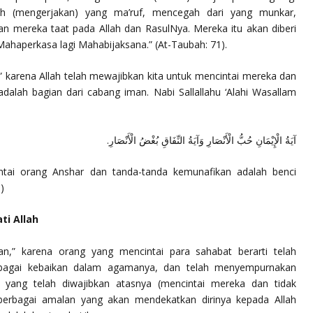
uh (mengerjakan) yang ma’ruf, mencegah dari yang munkar,
an mereka taat pada Allah dan RasulNya. Mereka itu akan diberi
Mahaperkasa lagi Mahabijaksana.”
(At-Taubah: 71).
 karena Allah telah mewajibkan kita untuk mencintai mereka dan
adalah bagian dari cabang iman. Nabi Sallallahu ‘Alahi Wasallam
آيَةُ الْإِيْمَانِ حُبُّ الْأَنْصَارِ وَآيَةُ النِّفَاقِ بُغْضُ الْأَنْصَارِ.
ntai orang Anshar dan tanda-tanda kemunafikan adalah benci
)
ti Allah
n,” karena orang yang mencintai para sahabat berarti telah
rbagai kebaikan dalam agamanya, dan telah menyempurnakan
ang telah diwajibkan atasnya (mencintai mereka dan tidak
berbagai amalan yang akan mendekatkan dirinya kepada Allah