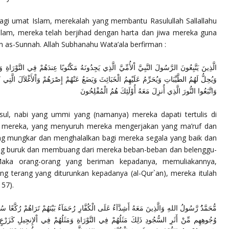
agi umat Islam, merekalah yang membantu Rasulullah Sallallahu
lam, mereka telah berjihad dengan harta dan jiwa mereka guna
 as-Sunnah. Allah Subhanahu Wata’ala berfirman :
الَّذِينَ يَتَّبِعُونَ الرَّسُولَ النَّبِيَّ اْلأُمِّيَّ الَّذِي يَجِدُونَهُ مَكْتُوبًا عِندَهُمْ فِي التَّوْرَاةِ 
وَيُحِلُّ لَهُمُ الطَّيِّبَاتِ وَيُحَرِّمُ عَلَيْهِمُ الْخَبَائِثَ وَيَضَعُ عَنْهُمْ إِصْرَهُمْ وَاْلأَغْلاَلَ الَّتِي
وَاتَّبَعُوا النُّورَ الَّذِي أُنزِلَ مَعَهُ أُوْلَئِكَ هُمُ الْمُفْلِحُونَ
asul, nabi yang ummi yang (namanya) mereka dapati tertulis di
isi mereka, yang menyuruh mereka mengerjakan yang ma’ruf dan
g mungkar dan menghalalkan bagi mereka segala yang baik dan
g buruk dan membuang dari mereka beban-beban dan belenggu-
aka orang-orang yang beriman kepadanya, memuliakannya,
g terang yang diturunkan kepadanya (al-Qur`an), mereka itulah
157).
مُّحَمَّدُُ رَّسُولُ اللهِ وَالَّذِينَ مَعَهُ أَشِدَّآءُ عَلَى الْكُفَّارِ رُحَمَآءُ بَيْنَهُمْ تَرَاهُمْ رُكَّعًا
وُجُوهِهِم مِّنْ أَثَرِ السُّجُودِ ذَلِكَ مَثَلُهُمْ فِي التَّوْرَاةِ وَمَثَلُهُمْ فِي اْلإِنجِيلِ كَزَرْ