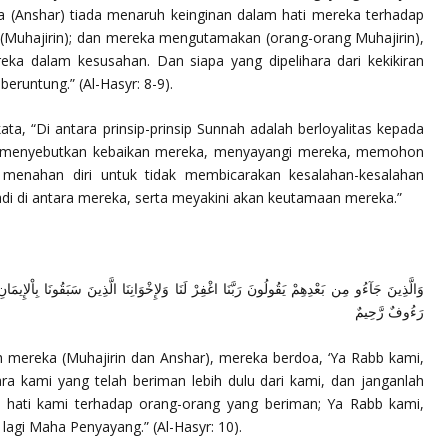
a (Anshar) tiada menaruh keinginan dalam hati mereka terhadap
(Muhajirin); dan mereka mengutamakan (orang-orang Muhajirin),
reka dalam kesusahan. Dan siapa yang dipelihara dari kekikiran
 beruntung.”
(Al-Hasyr: 8-9).
a, “Di antara prinsip-prinsip Sunnah adalah berloyalitas kepada
a, menyebutkan kebaikan mereka, menyayangi mereka, memohon
menahan diri untuk tidak membicarakan kesalahan-kesalahan
jadi di antara mereka, serta meyakini akan keutamaan mereka.”
وَالَّذِينَ جَآءُو مِن بَعْدِهِمْ يَقُولُونَ رَبَّنَا اغْفِرْ لَنَا وَلإِخْوَانِنَا الَّذِينَ سَبَقُونَا بِاْلإِيمَانِ و
رَءُوفٌ رَّحِيمٌ
 mereka (Muhajirin dan Anshar), mereka berdoa, ‘Ya Rabb kami,
a kami yang telah beriman lebih dulu dari kami, dan janganlah
hati kami terhadap orang-orang yang beriman; Ya Rabb kami,
lagi Maha Penyayang.”
(Al-Hasyr: 10).