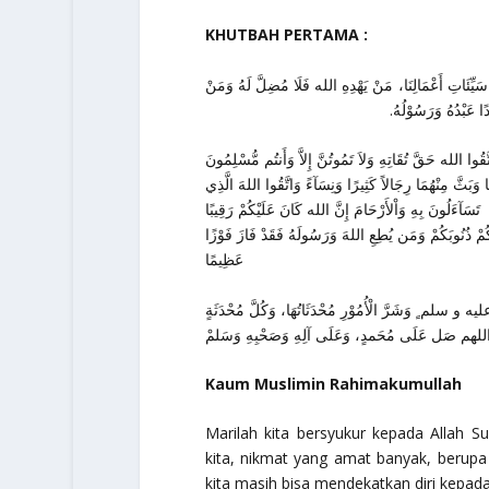
KHUTBAH PERTAMA :
سَيِّئَاتِ أَعْمَالِنَا، مَنْ يَهْدِهِ الله فَلَا مُضِلَّ لَهُ وَمَنْ
ًا عَبْدُهُ وَرَسُوْلُهُ
اتَّقُوا الله حَقَّ تُقَاتِهِ وَلاَ تَمُوتُنَّ إِلاَّ وَأَنتُم مُّسْلِمُونَ
 وَبَثَّ مِنْهُمَا رِجَالاً كَثِيرًا وَنِسَآءً وَاتَّقُوا اللهَ الَّذِي
تَسَآءَلُونَ بِهِ وَاْلأَرْحَامَ إِنَّ الله كَانَ عَلَيْكُمْ رَقِيبًا
لَكُمْ ذُنُوبَكُمْ وَمَن يُطِعِ اللهَ وَرَسُولَهُ فَقَدْ فَازَ فَوْزًا
عَظِيمًا
يه و سلم ٍ وَشَرَّ الْأُمُوْرِ مُحْدَثَاتُهَا، وَكُلَّ مُحْدَثَةٍ
Kaum Muslimin Rahimakumullah
Marilah kita bersyukur kepada Allah 
kita, nikmat yang amat banyak, berupa
kita masih bisa mendekatkan diri kepad