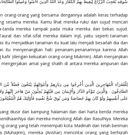
سُوقِهِ يُعْجِبُ الزُّرَّاعَ لِيَغِيظَ بِهِمُ الْكُفَّارَ وَعَدَ اللهُ الَّذِينَ ءَامَنُوا وَعَمِلُوا الصَّالِحَا
an orang-orang yang bersama dengannya adalah keras terhadap
yang sesama mereka. Kamu lihat mereka ruku’ dan sujud mencari
nda-tanda mereka tampak pada muka mereka dari bekas sujud.
aurat dan sifat-sifat mereka dalam Injil, yaitu seperti tanaman
 itu menjadikan tanaman itu kuat lalu menjadi besarlah dia dan
man itu menyenangkan hati penanam-penanamnya karena Allah
 kafir (dengan kekuatan orang-orang Mukmin). Allah menjanjikan
 mengerjakan amal yang shalih di antara mereka ampunan dan
لِلْفُقَرَآءِ الْمُهَاجِرِينَ الَّذِينَ أُخْرِجُوا مِن دِيَارِهِمْ وَأَمْوَالِهِمْ يَبْتَغُونَ فَضْلاً مِّنَ
الصَّادِقُونَ . وَالَّذِينَ تَبَوَّءُو الدَّارَ وَاْلإِيمَانَ مِن قَبْلِهِمْ يُحِبُّونَ مَنْ هَاجَرَ إِلَيْهِمْ 
عَلَى أَنفُسِهِمْ وَلَوْ كَانَ بِهِمْ خَصَاصَةٌ وَمَن يُوقَ شُحَّ نَفْسِهِ فَأُوْلَئِكَ هُمُ الْمُفْلِحُونَ
h yang diusir dari kampung halaman dan dari harta benda mereka
an keridhaanNya dan mereka menolong Allah dan RasulNya. Mereka
ang-orang yang telah menempati kota Madinah dan telah beriman
 (Muhajirin), mereka (Anshar) mencintai orang yang berhijrah