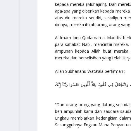
kepada mereka (Muhajirin). Dan merek
apa-apa yang diberikan kepada mereka 
atas diri mereka sendiri, sekalipun me
dirinya, mereka itulah orang orang yang
Al-Imam Ibnu Qudamah al-Maqdisi berkat
para sahabat Nabi, mencintai merek
ampunan kepada Allah buat mereka, 
mereka dan perselisihan yang telah ter
Allah Subhanahu Wata’ala berfirman :
َلاَتَجْعَلْ فِي قُلُوبِنَا غِلاًّ لِّلَّذِينَ ءَامَنُوا رَبَّنَآ إِنَّكَ
“Dan orang-orang yang datang sesudah
beri ampunlah kami dan saudara-saudar
Engkau membiarkan kedengkian dalam 
Sesungguhnya Engkau Maha Penyantun 