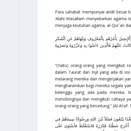
Para sahabat mempunyai andil besar b
‘Alahi Wasallam menyebarkan agama Is
menjaga keutuhan agama, al-Qur`an dan
وَاْلإِنجِيلِ يَأْمُرُهُم بِالْمَعْرُوفِ وَيَنْهَاهُمْ عَنِ الْمُنكَرِ
 كَانَتْ عَلَيْهِمْ فَالَّذِينَ ءَامَنُوا بِهِ وَعَزَّرُوهُ وَنَصَرُوهُ
“(Yaitu) orang-orang yang mengikut r
dalam Taurat dan Injil yang ada di s
melarang mereka dari mengerjakan yan
mengharamkan bagi mereka segala yan
belenggu yang ada pada mereka. M
menolongnya dan mengikuti cahaya yan
orang-orang yang beruntung.”
(Al-A’raf: 
 سُجَّدًا يَبْتَغُونَ فَضْلاً مِّنَ اللهِ وَرِضْوَانًا سِيمَاهُمْ فِي
عٍ أَخْرَجَ شَطْئَهُ فَئَازَرَهُ فَاسْتَغْلَظَ فاَسْتَوَى عَلَى