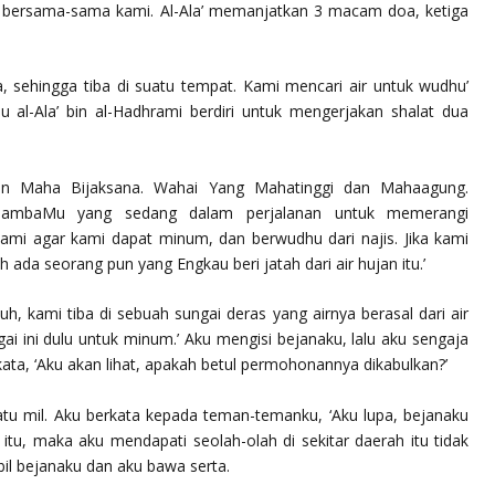
ami bersama-sama kami. Al-Ala’ memanjatkan 3 macam doa, ketiga
 sehingga tiba di suatu tempat. Kami mencari air untuk wudhu’
u al-Ala’ bin al-Hadhrami berdiri untuk mengerjakan shalat dua
an Maha Bijaksana. Wahai Yang Mahatinggi dan Mahaagung.
hambaMu yang sedang dalam perjalanan untuk memerangi
mi agar kami dapat minum, dan berwudhu dari najis. Jika kami
 ada seorang pun yang Engkau beri jatah dari air hujan itu.’
h, kami tiba di sebuah sungai deras yang airnya berasal dari air
ngai ini dulu untuk minum.’ Aku mengisi bejanaku, lalu aku sengaja
ata, ‘Aku akan lihat, apakah betul permohonannya dikabulkan?’
atu mil. Aku berkata kepada teman-temanku, ‘Aku lupa, bejanaku
t itu, maka aku mendapati seolah-olah di sekitar daerah itu tidak
bil bejanaku dan aku bawa serta.