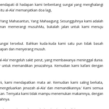
mendapati di hadapan kami terbentang sungai yang menghalangi
tu al-Ala’ memanjatkan doa lagi,
, Yang Mahasantun, Yang Mahaagung. Sesungguhnya kami adalah
nan memerangi musuhMu, bukalah jalan untuk kami menuju
ungai tersebut. Bahkan kuda-kuda kami satu pun tidak basah
adapan dan menyerang musuh.
al-Ala’ mengeluh sakit perut, yang membawanya meninggal dunia.
r untuk memandikan jenazahnya. Kemudian kami kafani dengan
mi, kami mendapatkan mata air. Kemudian kami saling berkata,
uk mengeluarkan jenazah al-Ala’ dan memandikannya.’ Kami semua
mkan. Ternyata kami tidak mampu menemukan makamnya, dengan
ahnya.