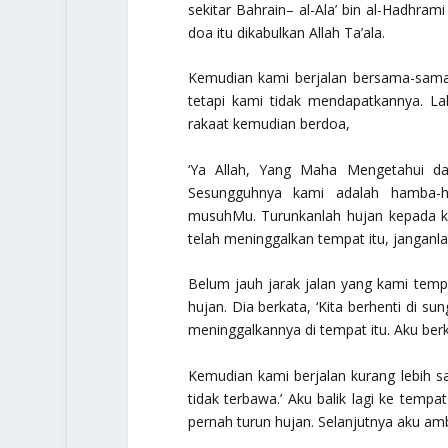
sekitar Bahrain– al-Ala’ bin al-Hadhr
doa itu dikabulkan Allah Ta’ala.
Kemudian kami berjalan bersama-sama,
tetapi kami tidak mendapatkannya. Lal
rakaat kemudian berdoa,
‘Ya Allah, Yang Maha Mengetahui d
Sesungguhnya kami adalah hamba-
musuhMu. Turunkanlah hujan kepada ka
telah meninggalkan tempat itu, janganlah
Belum jauh jarak jalan yang kami tempu
hujan. Dia berkata, ‘Kita berhenti di su
meninggalkannya di tempat itu. Aku berk
Kemudian kami berjalan kurang lebih s
tidak terbawa.’ Aku balik lagi ke tempa
pernah turun hujan. Selanjutnya aku am