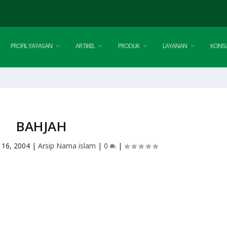
PROFIL YAYASAN
ARTIKEL
PRODUK
LAYANAN
KONSU
BAHJAH
 16, 2004
|
Arsip Nama islam
|
0
|