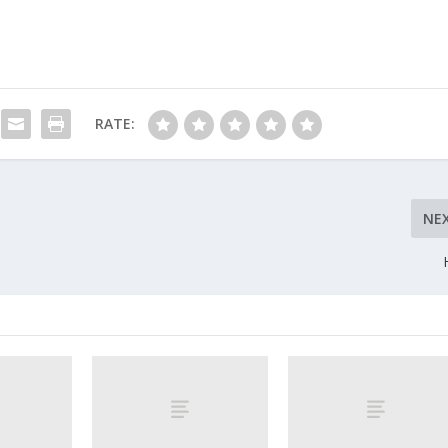
RATE:
NE