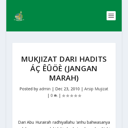
MUKJIZAT DARI HADITS
ÁÇ ÊÛÖÈ (JANGAN
MARAH)
Posted by
admin
|
Dec 23, 2010
|
Arsip Mujizat
|
0
|
Dari Abu Hurairah
radhiyallahu ‘anhu
bahwasanya