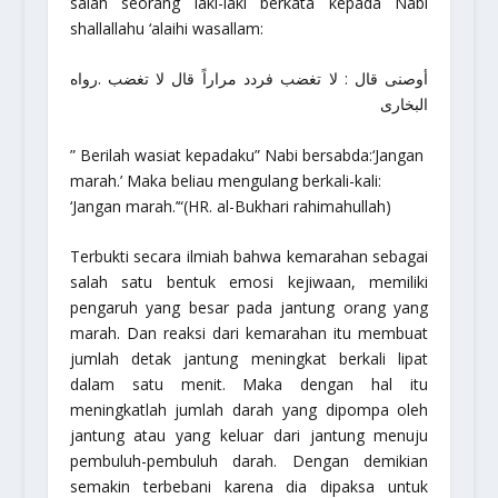
salah seorang laki-laki berkata kepada Nabi
shallallahu ‘alaihi wasallam
:
أوصنى قال : لا تغضب فردد مراراً قال لا تغضب .رواه
البخارى
” Berilah wasiat kepadaku”
Nabi bersabda:
‘Jangan
marah.’
Maka beliau mengulang berkali-kali:
‘Jangan marah.’
“(HR. al-Bukhari
rahimahullah
)
Terbukti secara ilmiah bahwa kemarahan sebagai
salah satu bentuk emosi kejiwaan, memiliki
pengaruh yang besar pada jantung orang yang
marah. Dan reaksi dari kemarahan itu membuat
jumlah detak jantung meningkat berkali lipat
dalam satu menit. Maka dengan hal itu
meningkatlah jumlah darah yang dipompa oleh
jantung atau yang keluar dari jantung menuju
pembuluh-pembuluh darah. Dengan demikian
semakin terbebani karena dia dipaksa untuk