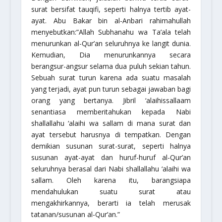
surat bersifat
tauqifi
, seperti halnya tertib ayat-
ayat. Abu Bakar bin al-Anbari
rahimahullah
menyebutkan:
”Allah
Subhanahu wa Ta’ala
telah
menurunkan al-Qur’an seluruhnya ke langit dunia.
Kemudian, Dia menurunkannya secara
berangsur-angsur selama dua puluh sekian tahun.
Sebuah surat turun karena ada suatu masalah
yang terjadi, ayat pun turun sebagai jawaban bagi
orang yang bertanya. Jibril
‘alaihissallaam
senantiasa memberitahukan kepada Nabi
shallallahu ‘alaihi wa sallam
di mana surat dan
ayat tersebut harusnya di tempatkan. Dengan
demikian susunan surat-surat, seperti halnya
susunan ayat-ayat dan huruf-huruf al-Qur’an
seluruhnya berasal dari Nabi
shallallahu ‘alaihi wa
sallam
. Oleh karena itu, barangsiapa
mendahulukan suatu surat atau
mengakhirkannya, berarti ia telah merusak
tatanan/susunan al-Qur’an.”