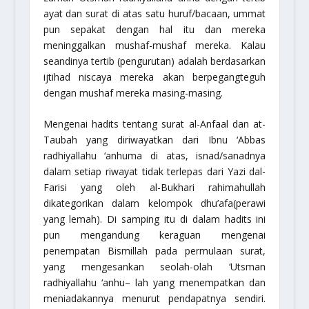
ayat dan surat di atas satu huruf/bacaan, ummat
pun sepakat dengan hal itu dan mereka
meninggalkan mushaf-mushaf mereka. Kalau
seandinya tertib (pengurutan) adalah berdasarkan
ijtihad niscaya mereka akan berpegangteguh
dengan mushaf mereka masing-masing.
Mengenai hadits tentang surat al-Anfaal dan at-
Taubah yang diriwayatkan dari Ibnu ‘Abbas
radhiyallahu ‘anhuma
di atas, isnad/sanadnya
dalam setiap riwayat tidak terlepas dari Yazi dal-
Farisi yang oleh al-Bukhari
rahimahullah
dikategorikan dalam kelompok
dhu’afa
(perawi
yang lemah). Di samping itu di dalam hadits ini
pun mengandung keraguan mengenai
penempatan
Bismillah
pada permulaan surat,
yang mengesankan seolah-olah ‘Utsman
radhiyallahu ‘anhu
– lah yang menempatkan dan
meniadakannya menurut pendapatnya sendiri.