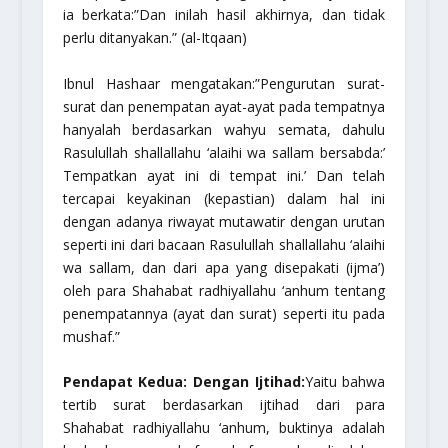
ia berkata:
”Dan inilah hasil akhirnya, dan tidak
perlu ditanyakan.”
(al-Itqaan)
Ibnul Hashaar mengatakan:
”Pengurutan surat-
surat dan penempatan ayat-ayat pada tempatnya
hanyalah berdasarkan wahyu semata, dahulu
Rasulullah
shallallahu ‘alaihi wa sallam
bersabda:’
Tempatkan ayat ini di tempat ini.’ Dan telah
tercapai keyakinan (kepastian) dalam hal ini
dengan adanya riwayat mutawatir dengan urutan
seperti ini dari bacaan Rasulullah
shallallahu ‘alaihi
wa sallam
, dan dari apa yang disepakati (ijma’)
oleh para Shahabat
radhiyallahu ‘anhum
tentang
penempatannya (ayat dan surat) seperti itu pada
mushaf.”
Pendapat Kedua: Dengan Ijtihad:
Yaitu bahwa
tertib surat berdasarkan ijtihad dari para
Shahabat
radhiyallahu ‘anhum
, buktinya adalah