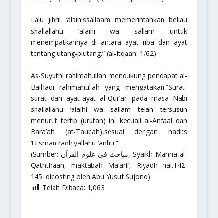
Lalu Jibril
‘alaihissallaam
memerintahkan beliau
shallallahu ‘alaihi wa sallam
untuk
menempatkannya di antara ayat riba dan ayat
tentang utang-piutang.”
(al-Itqaan: 1/62)
As-Suyuthi
rahimahullah
mendukung pendapat al-
Baihaqi
rahimahullah
yang mengatakan:
”Surat-
surat dan ayat-ayat al-Qur’an pada masa Nabi
shallallahu ‘alaihi wa sallam
telah tersusun
menurut tertib (urutan) ini kecuali al-Anfaal dan
Bara’ah (at-Taubah),sesuai dengan hadits
‘Utsman
radhiyallahu ‘anhu
.”
(Sumber: مباحث في علوم القرآن, Syaikh Manna al-
Qaththaan, maktabah Ma’arif, Riyadh hal.142-
145. diposting oleh Abu Yusuf Sujono)
Telah Dibaca:
1,063