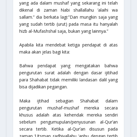
yang ada dalam mushaf yang sekarang ini telah
dikenal di zaman Nabi
shallallahu ‘alaihi wa
sallam
.”
dia berkata lagi:
”Dan mungkin saja yang
yang sudah tertib (urut) pada masa itu hanyalah
hizb al-Mufashshal saja, bukan yang lainnya.”
Apabila kita mendebat ketiga pendapat di atas
maka akan jelas bagi kita:
Bahwa pendapat yang mengatakan bahwa
pengurutan surat adalah dengan dasar ijitihad
para Shahabat tidak memiliki landasan dalil yang
bisa dijadikan pegangan.
Maka ijtihad sebagian Shahabat dalam
pengurutan mushaf-mushaf mereka secara
khusus adalah atas kehendak mereka sendiri
sebelum pengumupulan/penyusunan al-Qur’an
secara tertib. Ketika al-Qur’an disusun pada
zaman ‘Utsman
radhiyallahu ‘anhu
dengan tertib