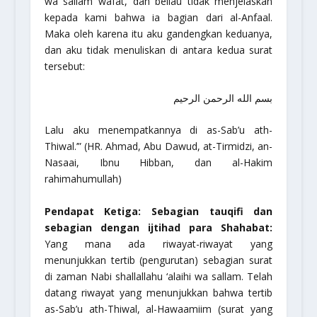
wa sallam
wafat, dan beliau tidak menjelaskan
kepada kami bahwa ia bagian dari al-Anfaal.
Maka oleh karena itu aku gandengkan keduanya,
dan aku tidak menuliskan di antara kedua surat
tersebut:
بسم الله الرحمن الرحيم
Lalu aku menempatkannya di as-Sab’u ath-
Thiwal.’”
(HR. Ahmad, Abu Dawud, at-Tirmidzi, an-
Nasaai, Ibnu Hibban, dan al-Hakim
rahimahumullah
)
Pendapat Ketiga: Sebagian tauqifi dan
sebagian dengan ijtihad para Shahabat:
Yang mana ada riwayat-riwayat yang
menunjukkan tertib (pengurutan) sebagian surat
di zaman Nabi
shallallahu ‘alaihi wa sallam
. Telah
datang riwayat yang menunjukkan bahwa tertib
as-Sab’u ath-Thiwal, al-Hawaamiim
(surat yang