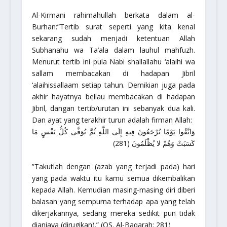
Al-Kirmani
rahimahullah
berkata dalam
al-
Burhan:
”Tertib surat seperti yang kita kenal
sekarang sudah menjadi ketentuan Allah
Subhanahu wa Ta’ala
dalam lauhul mahfuzh.
Menurut tertib ini pula Nabi
shallallahu ‘alaihi wa
sallam
membacakan di hadapan Jibril
‘alaihissallaam
setiap tahun. Demikian juga pada
akhir hayatnya beliau membacakan di hadapan
Jibril, dangan tertib/urutan ini sebanyak dua kali.
Dan ayat yang terakhir turun adalah firman Allah:
وَاتَّقُوا يَوْمًا تُرْجَعُونَ فِيهِ إِلَى اللَّهِ ثُمَّ تُوَفَّى كُلُّ نَفْسٍ مَا
كَسَبَتْ وَهُمْ لا يُظْلَمُونَ (281)
”Takutlah dengan (azab yang terjadi pada) hari
yang pada waktu itu kamu semua dikembalikan
kepada Allah. Kemudian masing-masing diri diberi
balasan yang sempurna terhadap apa yang telah
dikerjakannya, sedang mereka sedikit pun tidak
dianiaya (dirugikan).”
(QS. Al-Baqarah: 281)