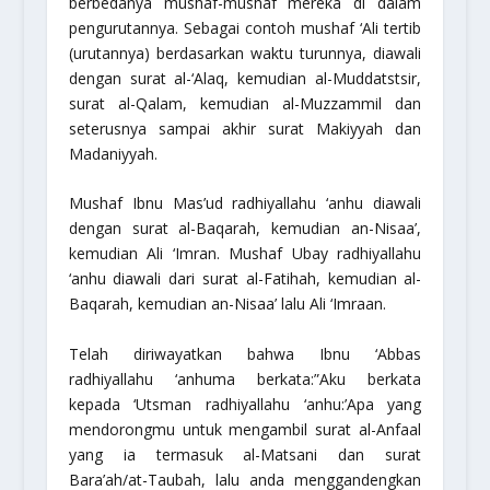
berbedanya mushaf-mushaf mereka di dalam
pengurutannya. Sebagai contoh
mushaf ‘Ali
tertib
(urutannya) berdasarkan waktu turunnya, diawali
dengan surat al-‘Alaq, kemudian al-Muddatstsir,
surat al-Qalam, kemudian al-Muzzammil dan
seterusnya sampai akhir surat Makiyyah dan
Madaniyyah.
Mushaf Ibnu Mas’ud
radhiyallahu ‘anhu
diawali
dengan surat al-Baqarah, kemudian an-Nisaa’,
kemudian Ali ‘Imran. Mushaf Ubay
radhiyallahu
‘anhu
diawali dari surat al-Fatihah, kemudian al-
Baqarah, kemudian an-Nisaa’ lalu Ali ‘Imraan.
Telah diriwayatkan bahwa Ibnu ‘Abbas
radhiyallahu ‘anhuma
berkata:”Aku berkata
kepada ‘Utsman
radhiyallahu ‘anhu
:
’Apa yang
mendorongmu untuk mengambil surat al-Anfaal
yang ia termasuk al-Matsani dan surat
Bara’ah/at-Taubah, lalu anda menggandengkan