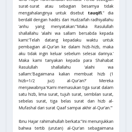
surat-surat atau sebagian besarnya tidak
mengahalanginya untuk disebut
tauqifi
.”
dia
berdalil dengan hadits dari Hudzaifah
radhiyallahu
‘anhu
yang menyatakan:”Maka Rasulullah
shallallahu ‘alaihi wa sallam
bersabda kepada
kami:
’Telah datang kepadaku waktu untuk
pembagian al-Qur’an ke dalam hizb-hizb, maka
aku tidak ingin keluar sebelum selesai darinya.’
Maka kami tanyakan kepada para Shahabat
Rasulullah
shallallahu ‘alaihi wa
sallam
:
’Bagaimana kalian membuat hizb (1
hizb=1/2 juz) al-Qur’an?’
Mereka
menjawabnya:
’Kami memasukan tiga surat dalam
satu hizb, lima surat, tujuh surat, sembilan surat,
sebelas surat, tiga belas surat dan hizb al-
Mufashal dari surat Qaaf sampai akhir al-Qur’an.’”
Ibnu Hajar
rahimahullah
berkata:
”Ini menunjukkan
bahwa tertib (urutan) al-Qur’an sebagaimana