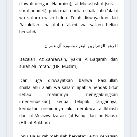
diawali dengan Haamiim),
al-Mufashshal
(surat-
surat pendek), pada masa beliau
shallallahu ‘alaihi
wa sallam
masih hidup. Telah diriwayatkan dari
Rasulullah
shallallahu ‘alaihi wa sallam
beliau
bersabda:
اقرؤوا الزهراوين البقرة وسورة آل عمران
Bacalah Az-Zahrawain, yakni Al-Baqarah dan
surah Ali Imran.” (HR. Muslim)
Dan juga diriwayatkan bahwa Rasulullah
shallallahu ‘alaihi wa sallam
apabila hendak tidur
setiap malamnya menggabungkan
(menempelkan) kedua telapak tangannya,
kemudian meniupnya lalu membaca: al-Ikhlash
dan al-Mu’awwidzatain (al-Falaq dan an-Naas).
(HR. al-Bukhari)
Ibnu Hajar
rahimahullah
berkata:
”Tertib sebagian