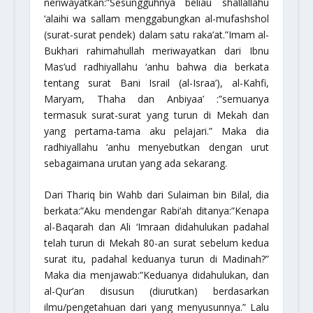
neriwayatkan:
”Sesungguhnya beliau
shallallahu
‘alaihi wa sallam
menggabungkan
al-mufashshol
(surat-surat pendek) dalam satu raka’at.”
Imam al-
Bukhari
rahimahullah
meriwayatkan dari Ibnu
Mas’ud
radhiyallahu ‘anhu
bahwa dia berkata
tentang surat Bani Israil (al-Israa’), al-Kahfi,
Maryam, Thaha dan Anbiyaa’ :
”semuanya
termasuk surat-surat yang turun di Mekah dan
yang pertama-tama aku pelajari.” Maka dia
radhiyallahu ‘anhu
menyebutkan dengan urut
sebagaimana urutan yang ada sekarang.
Dari Thariq bin Wahb dari Sulaiman bin Bilal, dia
berkata:”Aku mendengar Rabi’ah ditanya:
”Kenapa
al-Baqarah dan Ali ‘Imraan didahulukan padahal
telah turun di Mekah 80-an surat sebelum kedua
surat itu, padahal keduanya turun di Madinah?”
Maka dia menjawab:
”Keduanya didahulukan, dan
al-Qur’an disusun (diurutkan) berdasarkan
ilmu/pengetahuan dari yang menyusunnya.”
Lalu