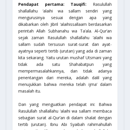
Pendapat pertama: Tauqifi:
Rasulullah
shallallahu ‘alaihi wa sallam
sendiri yang
mengurusinya sesuai dengan apa yang
dikabarkan oleh Jibril
‘alaihissallaam
berdasarkan
perintah Allah
Subhanahu wa Ta’ala
. Al-Qur’an
sejak zaman Rasulullah
shallallahu ‘alaihi wa
sallam
sudah tersusun surat-surat dan ayat-
ayatnya seperti tertib (urutan) yang ada di zaman
kita sekarang. Yaitu urutan mushaf Utsmani yang
tidak ada satu Shahabatpun yang
mempermasalahkannya, dan tidak adanya
penentangan dari mereka, adalah dalil yang
menujukkan bahwa mereka telah ijma’ dalam
masalah itu.
Dan yang menguatkan pendapat ini: Bahwa
Rasulullah
shallallahu ‘alaihi wa sallam
membaca
sebagian surat al-Qur’an di dalam shalat dengan
tertib (urutan). Ibnu Abi Syaibah
rahimahullah