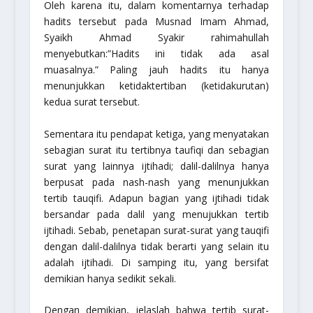
Oleh karena itu, dalam komentarnya terhadap
hadits tersebut pada
Musnad Imam Ahmad
,
Syaikh Ahmad Syakir
rahimahullah
menyebutkan:
”Hadits ini tidak ada asal
muasalnya.”
Paling jauh hadits itu hanya
menunjukkan ketidaktertiban (ketidakurutan)
kedua surat tersebut.
Sementara itu pendapat ketiga, yang menyatakan
sebagian surat itu tertibnya taufiqi dan sebagian
surat yang lainnya
ijtihadi
; dalil-dalilnya hanya
berpusat pada nash-nash yang menunjukkan
tertib
tauqifi
. Adapun bagian yang ijtihadi tidak
bersandar pada dalil yang menujukkan tertib
ijtihadi
. Sebab, penetapan surat-surat yang
tauqifi
dengan dalil-dalilnya tidak berarti yang selain itu
adalah ijtihadi. Di samping itu, yang bersifat
demikian hanya sedikit sekali.
Dengan demikian, jelaslah bahwa tertib surat-