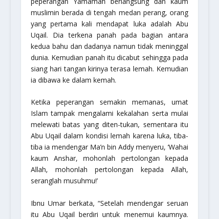
peperangan Yamamah berlangsung dan kaum
muslimin berada di tengah medan perang, orang
yang pertama kali mendapat luka adalah Abu
Uqail. Dia terkena panah pada bagian antara
kedua bahu dan dadanya namun tidak meninggal
dunia. Kemudian panah itu dicabut sehingga pada
siang hari tangan kirinya terasa lemah. Kemudian
ia dibawa ke dalam kemah.
Ketika peperangan semakin memanas, umat
Islam tampak mengalami kekalahan serta mulai
melewati batas yang diten-tukan, sementara itu
Abu Uqail dalam kondisi lemah karena luka, tiba-
tiba ia mendengar Ma’n bin Addy menyeru,
‘Wahai
kaum Anshar, mohonlah pertolongan kepada
Allah, mohonlah pertolongan kepada Allah,
seranglah musuhmu!’
Ibnu Umar berkata,
“Setelah mendengar seruan
itu Abu Uqail berdiri untuk menemui kaumnya.