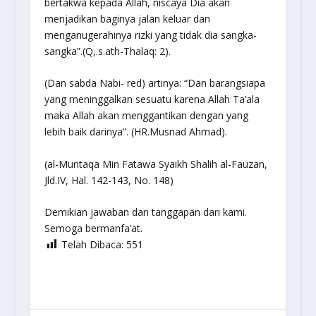
bertakwa kepada Allah, niscaya Dia akan
menjadikan baginya jalan keluar dan
menganugerahinya rizki yang tidak dia sangka-
sangka”.
(Q,.s.ath-Thalaq: 2).
(Dan sabda Nabi- red) artinya:
“Dan barangsiapa
yang meninggalkan sesuatu karena Allah Ta’ala
maka Allah akan menggantikan dengan yang
lebih baik darinya”.
(HR.Musnad Ahmad).
(al-Muntaqa Min Fatawa Syaikh Shalih al-Fauzan,
Jld.IV, Hal. 142-143, No. 148)
Demikian jawaban dan tanggapan dari kami.
Semoga bermanfa’at.
Telah Dibaca:
551