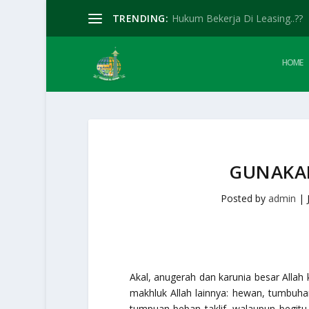
TRENDING:
Hukum Bekerja Di Leasing..??
HOME
GUNAKAN
Posted by
admin
|
Akal, anugerah dan karunia besar All
makhluk Allah lainnya: hewan, tumbuhan
tumpuan beban taklif, walaupun begit