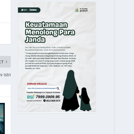
XT
 Istri