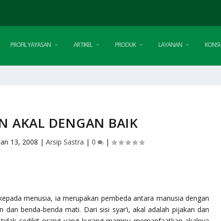
PROFIL YAYASAN
ARTIKEL
PRODUK
LAYANAN
KONSU
 AKAL DENGAN BAIK
Jan 13, 2008
|
Arsip Sastra
|
0
|
ah kepada menusia, ia merupakan pembeda antara manusia dengan
 dan benda-benda mati. Dari sisi syar’i, akal adalah pijakan dan
u tidak sedikit orang yang kurang mampu memanfaatkan akalnya