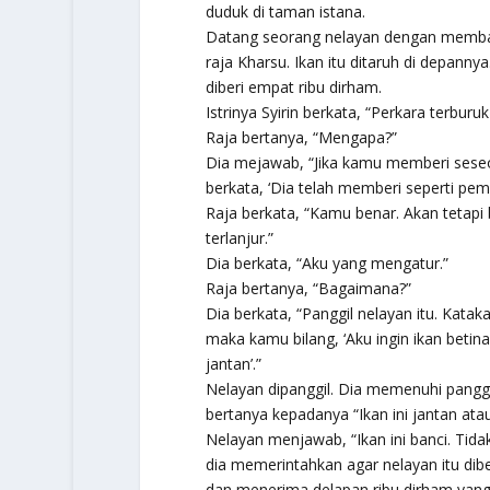
duduk di taman istana.
Datang seorang nelayan dengan membaw
raja Kharsu. Ikan itu ditaruh di depan
diberi empat ribu dirham.
Istrinya Syirin berkata, “Perkara terburu
Raja bertanya, “Mengapa?”
Dia mejawab, “Jika kamu memberi seseo
berkata, ‘Dia telah memberi seperti pem
Raja berkata, “Kamu benar. Akan tetapi
terlanjur.”
Dia berkata, “Aku yang mengatur.”
Raja bertanya, “Bagaimana?”
Dia berkata, “Panggil nelayan itu. Kataka
maka kamu bilang, ‘Aku ingin ikan betina’
jantan’.”
Nelayan dipanggil. Dia memenuhi panggil
bertanya kepadanya “Ikan ini jantan atau
Nelayan menjawab, “Ikan ini banci. Tida
dia memerintahkan agar nelayan itu di
dan menerima delapan ribu dirham yang