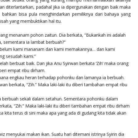
dan diterlantarkan, padahal jika ia dipergunakan dengan baik maka
 bahkan bisa pula menghindarkan pemiliknya dari bahaya yang
isah yang membuktikan hal itu.
 yang menanam pohon zaitun. Dia berkata, “Bukankah ini adalah
, sementara ia lambat berbuah?”
g sebelum kami mananam dan kami memakannya… dan kami
g sesudah kami.”
telah berbuat baik. Dan jika Anu Syirwan berkata ‘Zih’ maka orang
eri empat ribu dirham.
gaimana engkau heran terhadap pohonku dan lamanya ia berbuah.
an berkata, “Zih.” Maka laki-laki itu diberi tambahan empat ribu
 itu berbuah sekali dalam setahun. Sementara pohonku dalam
rkata, “Zih.” Maka laki-laki itu diberi tambahan empat ribu dirham
ika kita terus di sini maka apa yang ada di gudang kita tidak akan
z menyukai makan ikan. Suatu hari ditemani istrinya Syirin dia