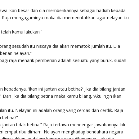
a ikan besar dan dia memberikannya sebagai hadiah kepada
nya. Raja mengaguminya maka dia memerintahkan agar nelayan itu
k telah kamu lakukan.”
rang sesudah itu niscaya dia akan mematok jumlah itu. Dia
berian nelayan.”
 bagi raja menarik pemberian adalah sesuatu yang buruk, sudah
n kepadanya, ‘Ikan ini jantan atau betina?’ Jika dia bilang jantan
. Dan jika dia bilang betina maka kamu bilang, ‘Aku ingin ikan
an itu. Nelayan ini adalah orang yang cerdas dan cerdik. Raja
 betina?”
k jantan tidak betina.” Raja tertawa mendengar jawabannya lalu
beri empat ribu dirham. Nelayan menghadap bendahara negara
 dimasukkan ke dalam kantong yang dibawanya. Lalu dia