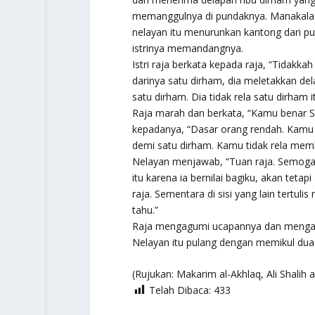
memanggulnya di pundaknya. Manakala d
nelayan itu menurunkan kantong dari p
istrinya memandangnya.
Istri raja berkata kepada raja, “Tidakkah
darinya satu dirham, dia meletakkan de
satu dirham. Dia tidak rela satu dirham i
Raja marah dan berkata, “Kamu benar Syi
kepadanya, “Dasar orang rendah. Kamu
demi satu dirham. Kamu tidak rela memb
Nelayan menjawab, “Tuan raja. Semog
itu karena ia bernilai bagiku, akan teta
raja. Sementara di sisi yang lain tertuli
tahu.”
Raja mengagumi ucapannya dan mengaku
Nelayan itu pulang dengan memikul dua 
(Rujukan:
Makarim al-Akhlaq
, Ali Shalih 
Telah Dibaca:
433