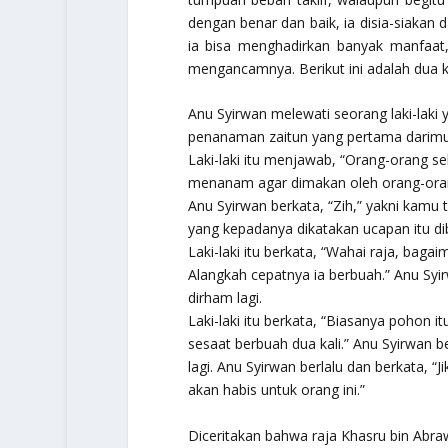
dengan benar dan baik, ia disia-siakan 
ia bisa menghadirkan banyak manfaat,
mengancamnya. Berikut ini adalah dua k
Anu Syirwan melewati seorang laki-laki
penanaman zaitun yang pertama darimu
Laki-laki itu menjawab, “Orang-oran
menanam agar dimakan oleh orang-oran
Anu Syirwan berkata, “Zih,” yakni kamu 
yang kepadanya dikatakan ucapan itu dib
Laki-laki itu berkata, “Wahai raja, ba
Alangkah cepatnya ia berbuah.” Anu Syirw
dirham lagi.
Laki-laki itu berkata, “Biasanya pohon
sesaat berbuah dua kali.” Anu Syirwan be
lagi. Anu Syirwan berlalu dan berkata, “J
akan habis untuk orang ini.”
Diceritakan bahwa raja Khasru bin Abrawi