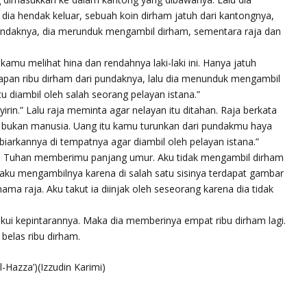
ia hendak keluar, sebuah koin dirham jatuh dari kantongnya,
undaknya, dia merunduk mengambil dirham, sementara raja dan
 kamu melihat hina dan rendahnya laki-laki ini. Hanya jatuh
lapan ribu dirham dari pundaknya, lalu dia menunduk mengambil
tu diambil oleh salah seorang pelayan istana.”
rin.” Lalu raja meminta agar nelayan itu ditahan. Raja berkata
 bukan manusia. Uang itu kamu turunkan dari pundakmu haya
iarkannya di tempatnya agar diambil oleh pelayan istana.”
a Tuhan memberimu panjang umur. Aku tidak mengambil dirham
pi aku mengambilnya karena di salah satu sisinya terdapat gambar
s nama raja. Aku takut ia diinjak oleh seseorang karena dia tidak
i kepintarannya. Maka dia memberinya empat ribu dirham lagi.
belas ribu dirham.
al-Hazza’)(Izzudin Karimi)