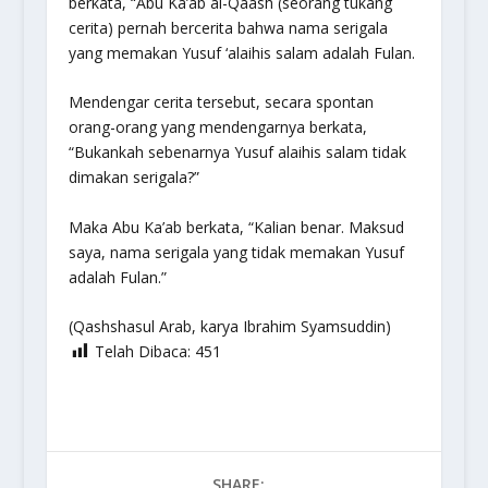
berkata, “Abu Ka’ab al-Qaash (seorang tukang
cerita) pernah bercerita bahwa nama serigala
yang memakan Yusuf ‘alaihis salam adalah Fulan.
Mendengar cerita tersebut, secara spontan
orang-orang yang mendengarnya berkata,
“Bukankah sebenarnya Yusuf alaihis salam tidak
dimakan serigala?”
Maka Abu Ka’ab berkata, “Kalian benar. Maksud
saya, nama serigala yang tidak memakan Yusuf
adalah Fulan.”
(Qashshasul Arab, karya Ibrahim Syamsuddin)
Telah Dibaca:
451
SHARE: