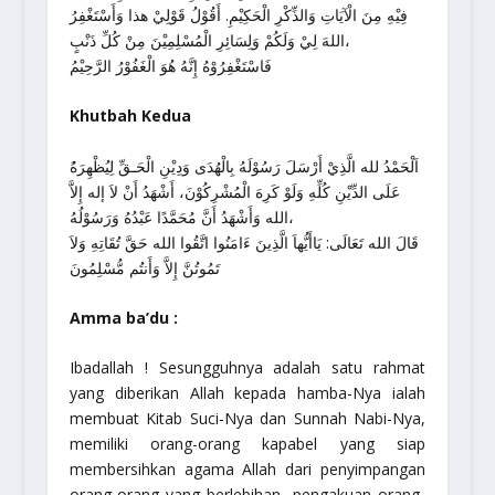
فِيْهِ مِنَ الْآيَاتِ وَالذِّكْرِ الْحَكِيْمِ. أَقُوْلُ قَوْلِيْ هذا وَأَسْتَغْفِرُ
اللهَ لِيْ وَلَكُمْ وَلِسَائِرِ الْمُسْلِمِيْنَ مِنْ كُلِّ ذَنْبٍ،
فَاسْتَغْفِرُوْهُ إِنَّهُ هُوَ الْغَفُوْرُ الرَّحِيْمُ
Khutbah Kedua
عَلَى الدِّيْنِ كُلِّهِ وَلَوْ كَرِهَ الْمُشْرِكُوْنَ، أَشْهَدُ أَنْ لاَ إله إِلاَّ
الله وَأَشْهَدُ أَنَّ مُحَمَّدًا عَبْدُهُ وَرَسُوْلُهُ،
قَالَ الله تَعَالَى: يَاأَيُّهاَ الَّذِينَ ءَامَنُوا اتَّقُوا الله حَقَّ تُقَاتِهِ وَلاَ
تَمُوتُنَّ إِلاَّ وَأَنتُم مُّسْلِمُونَ
Amma ba’du :
Ibadallah
! Sesungguhnya adalah satu rahmat
yang diberikan Allah kepada hamba-Nya ialah
membuat Kitab Suci-Nya dan Sunnah Nabi-Nya,
memiliki orang-orang kapabel yang siap
membersihkan agama Allah dari penyimpangan
orang-orang yang berlebihan, pengakuan orang-