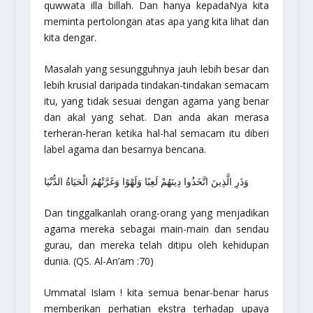
quwwata illa billah. Dan hanya kepadaNya kita
meminta pertolongan atas apa yang kita lihat dan
kita dengar.
Masalah yang sesungguhnya jauh lebih besar dan
lebih krusial daripada tindakan-tindakan semacam
itu, yang tidak sesuai dengan agama yang benar
dan akal yang sehat. Dan anda akan merasa
terheran-heran ketika hal-hal semacam itu diberi
label agama dan besarnya bencana.
وَذَرِ الَّذِينَ اتَّخَذُوا دِينَهُمْ لَعِبًا وَلَهْوًا وَغَرَّتْهُمُ الْحَيَاةُ الدُّنْيَا
Dan tinggalkanlah orang-orang yang menjadikan
agama mereka sebagai main-main dan sendau
gurau, dan mereka telah ditipu oleh kehidupan
dunia.
(QS. Al-An’am :70)
Ummatal Islam
! kita semua benar-benar harus
memberikan perhatian ekstra terhadap upaya