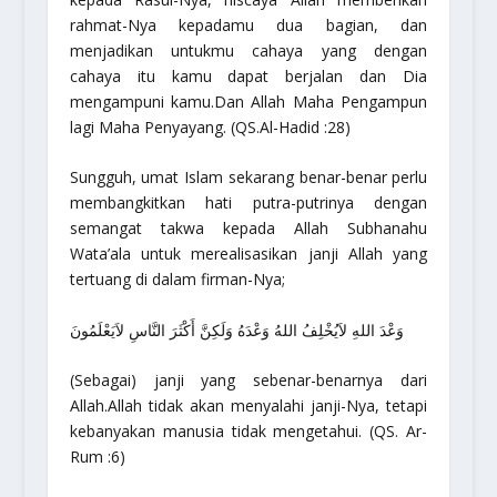
rahmat-Nya kepadamu dua bagian, dan
menjadikan untukmu cahaya yang dengan
cahaya itu kamu dapat berjalan dan Dia
mengampuni kamu.Dan Allah Maha Pengampun
lagi Maha Penyayang.
(QS.Al-Hadid :28)
Sungguh, umat Islam sekarang benar-benar perlu
membangkitkan hati putra-putrinya dengan
semangat takwa kepada Allah Subhanahu
Wata’ala untuk merealisasikan janji Allah yang
tertuang di dalam firman-Nya;
وَعْدَ اللهِ لاَيُخْلِفُ اللهُ وَعْدَهُ وَلَكِنَّ أَكْثَرَ النَّاسِ لاَيَعْلَمُونَ
(Sebagai) janji yang sebenar-benarnya dari
Allah.Allah tidak akan menyalahi janji-Nya, tetapi
kebanyakan manusia tidak mengetahui.
(QS. Ar-
Rum :6)