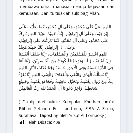
membawa umat manusia menuju kejayaan dan
kemuliaan. Dan itu tidaklah sulit bagi Allah.
اللهم صَلِّ عَلَى مُحَمَّدٍ، وَعَلَى آلِ مُحَمَّدٍ، كَمَا صَلَّيْتَ عَلَى
إِبْرَاهِيْمَ، وَعَلَى آلِ إِبْرَاهِيْمَ، إِنَّكَ حَمِيْدٌ مَجِيْدٌ. اللهم بَارِكْ
عَلَى مُحَمَّدٍ، وَعَلَى آلِ مُحَمَّدٍ، كَمَا بَارَكْتَ عَلَى إِبْرَاهِيْمَ،
وَعَلَى آلِ إِبْرَاهِيْمَ، إِنَّكَ حَمِيْدٌ مَجِيْدٌ.
اللهم اغْـفِـرْ لِلْمُسْلِمِيْنَ وَالْمُسْلِمَاتِ، رَبَّنَا ظَلَمْنَا أَنْفُسَنَا
وَإِنْ لَمْ تَغْـفِـرْ لَنَا وَتَرْحَمْنَا لَنَكُونَنَّ مِنَ الْخَاسِرِيْنَ، رَبَّنَا آتِنَا
فِي الدُّنْيَا حَسَنَةً وَفِي الْآخِرَةِ حَسَنَةً وَقِنَا عَذَابَ النَّارِ. اللهم
إِنَّا نَسْأَلُكَ الْهُدَى وَالتُّقَى وَالْعَفَافَ وَالْغِنَى. اللهم إِنَّا نَعُوْذُ
بِكَ مِنْ زَوَالِ نِعْمَتِكَ وَتَحَوُّلِ عَافِيَتِكَ وَفُجَاءَةِ نِقْمَتِكَ وَجَمِيْعِ
سَخَطِكَ. وَآخِرُ دَعْوَانَا أَنِ الْحَمْدُ لله رَبِّ الْعَالَمِيْنَ.
( Dikutip dari buku : Kumpulan Khutbah Jum’at
Pilihan Setahun Edisi pertama, ElBA Al-Fitrah,
Surabaya . Diposting oleh Yusuf Al-Lomboky )
Telah Dibaca:
408