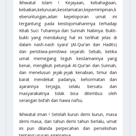
Ikhwatal Islam
! Kejayaan, kebahagiaan,
kebaikan,kelurusan,keselamatan,kepemimpinan,k
eberuntungan,adan kepeloporan umat ini
tergantung pada keistiqomahanmya terhadap
Kitab Suci Tuhannya dan Sunnah Nabinya. Bukti-
bukti yang mendukung hal ini terlihat jelas di
dalam nash-nash syara’ (Al-Qur’an dan Hadits)
dan peristiwa-peristiwa sejarah. Sebab, ketika
umat memegang teguh keislamannya yang
benar, mengikuti petunjuk Al-Qur’an dan Sunnah,
dan menelusuri jejak-jejak kenabian, timur dan
barat mendekat padanya, kehormatan dan
ajarannya terjaga, selalu bersatu dan
masyarakatnya tidak bisa ditembus oleh
serangan bid’ah dan hawa nafsu.
Ikhwatal iman
! Setelah kurun demi kurun, masa
demi masa, dan tahun demi tahun berlalu, umat
ini pun dilanda perpecahan dan perselisihan
tentang urusan agamanya.