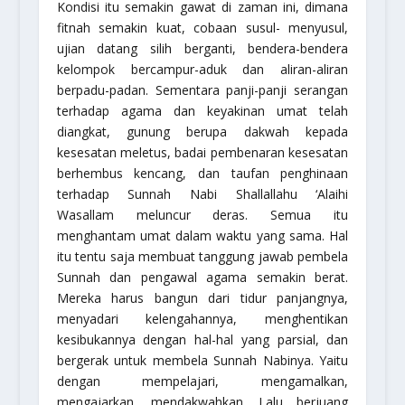
Kondisi itu semakin gawat di zaman ini, dimana
fitnah semakin kuat, cobaan susul- menyusul,
ujian datang silih berganti, bendera-bendera
kelompok bercampur-aduk dan aliran-aliran
berpadu-padan. Sementara panji-panji serangan
terhadap agama dan keyakinan umat telah
diangkat, gunung berupa dakwah kepada
kesesatan meletus, badai pembenaran kesesatan
berhembus kencang, dan taufan penghinaan
terhadap Sunnah Nabi Shallallahu ‘Alaihi
Wasallam meluncur deras. Semua itu
menghantam umat dalam waktu yang sama. Hal
itu tentu saja membuat tanggung jawab pembela
Sunnah dan pengawal agama semakin berat.
Mereka harus bangun dari tidur panjangnya,
menyadari kelengahannya, menghentikan
kesibukannya dengan hal-hal yang parsial, dan
bergerak untuk membela Sunnah Nabinya. Yaitu
dengan mempelajari, mengamalkan,
mengajarkan, mendakwahkan. Lalu berjuang