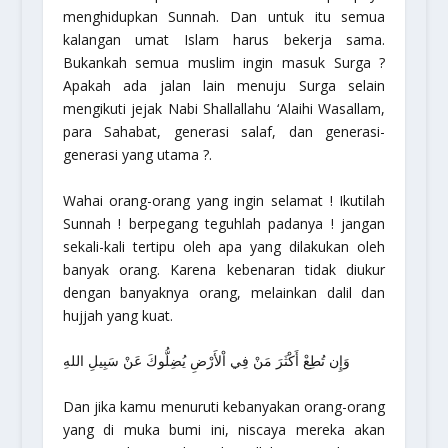
menghidupkan Sunnah. Dan untuk itu semua
kalangan umat Islam harus bekerja sama.
Bukankah semua muslim ingin masuk Surga ?
Apakah ada jalan lain menuju Surga selain
mengikuti jejak Nabi Shallallahu ‘Alaihi Wasallam,
para Sahabat, generasi salaf, dan generasi-
generasi yang utama ?.
Wahai orang-orang yang ingin selamat ! Ikutilah
Sunnah ! berpegang teguhlah padanya ! jangan
sekali-kali tertipu oleh apa yang dilakukan oleh
banyak orang. Karena kebenaran tidak diukur
dengan banyaknya orang, melainkan dalil dan
hujjah yang kuat.
وَإِن تُطِعْ أَكْثَرَ مَنْ فِي اْلأَرْضِ يُضِلُّوكَ عَنْ سَبِيلِ اللهِ
Dan jika kamu menuruti kebanyakan orang-orang
yang di muka bumi ini, niscaya mereka akan