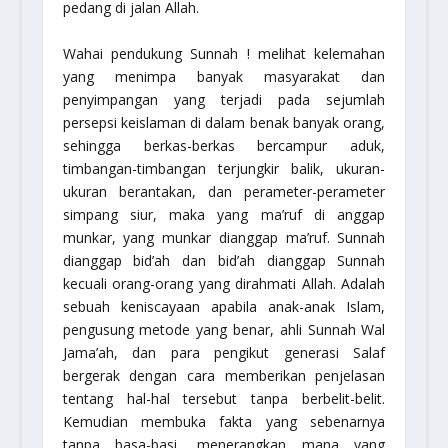
pedang di jalan Allah.
Wahai pendukung Sunnah ! melihat kelemahan
yang menimpa banyak masyarakat dan
penyimpangan yang terjadi pada sejumlah
persepsi keislaman di dalam benak banyak orang,
sehingga berkas-berkas bercampur aduk,
timbangan-timbangan terjungkir balik, ukuran-
ukuran berantakan, dan perameter-perameter
simpang siur, maka yang ma’ruf di anggap
munkar, yang munkar dianggap ma’ruf. Sunnah
dianggap bid’ah dan bid’ah dianggap Sunnah
kecuali orang-orang yang dirahmati Allah. Adalah
sebuah keniscayaan apabila anak-anak Islam,
pengusung metode yang benar, ahli Sunnah Wal
Jama’ah, dan para pengikut generasi Salaf
bergerak dengan cara memberikan penjelasan
tentang hal-hal tersebut tanpa berbelit-belit.
Kemudian membuka fakta yang sebenarnya
tanpa basa-basi, menerangkan mana yang