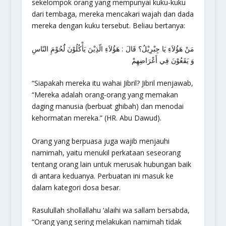
sekelompok orang yang mempunyai kuku-kuku
dari tembaga, mereka mencakari wajah dan dada
mereka dengan kuku tersebut. Beliau bertanya:
مَنْ هَؤُلاَءِ يَا جِبْرِيْلُ؟ قَالَ : هَؤُلاَءِ الّذِيْنَ يَأْكُلُوْنَ لَُحُوْمَِ النّاسِ
وَ يَقَعُوْنَ فِي أَعْرَاضِهِمْ
“Siapakah mereka itu wahai Jibril? Jibril menjawab,
“Mereka adalah orang-orang yang memakan
daging manusia (berbuat ghibah) dan menodai
kehormatan mereka.”
(HR. Abu Dawud).
Orang yang berpuasa juga wajib menjauhi
namimah, yaitu menukil perkataan seseorang
tentang orang lain untuk merusak hubungan baik
di antara keduanya. Perbuatan ini masuk ke
dalam kategori dosa besar.
Rasulullah shollallahu ‘alaihi wa sallam bersabda,
“Orang yang sering melakukan namimah tidak