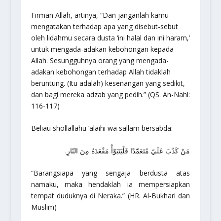
Firman Allah, artinya,
“Dan janganlah kamu
mengatakan terhadap apa yang disebut-sebut
oleh lidahmu secara dusta ‘ini halal dan ini haram,’
untuk mengada-adakan kebohongan kepada
Allah. Sesungguhnya orang yang mengada-
adakan kebohongan terhadap Allah tidaklah
beruntung. (Itu adalah) kesenangan yang sedikit,
dan bagi mereka adzab yang pedih.”
(QS. An-Nahl:
116-117)
Beliau shollallahu ‘alaihi wa sallam bersabda:
مَنْ كَذّبَ عَلَيّ مُتَعَمّدًا فَلْيَتَبَوّأْ مَقْعَدَهُ مِنَ النّارِ.
“Barangsiapa yang sengaja berdusta atas
namaku, maka hendaklah ia mempersiapkan
tempat duduknya di Neraka.”
(HR. Al-Bukhari dan
Muslim)