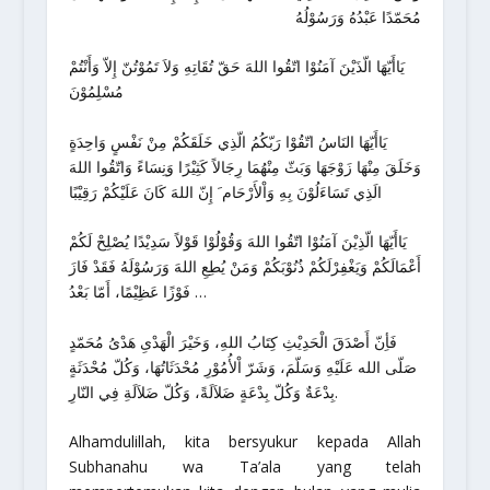
مُحَمّدًا عَبْدُهُ وَرَسُوْلُهُ
يَاأَيّهَا الّذَيْنَ آمَنُوْا اتّقُوا اللهَ حَقّ تُقَاتِهِ وَلاَ تَمُوْتُنّ إِلاّ وَأَنْتُمْ
مُسْلِمُوْنَ
يَاأَيّهَا النَاسُ اتّقُوْا رَبّكُمُ الّذِي خَلَقَكُمْ مِنْ نَفْسٍ وَاحِدَةٍ
وَخَلَقَ مِنْهَا زَوْجَهَا وَبَثّ مِنْهُمَا رِجَالاً كَثِيْرًا وَنِسَاءً وَاتّقُوا اللهَ
الَذِي تَسَاءَلُوْنَ بِهِ وَاْلأَرْحَام َ إِنّ اللهَ كَانَ عَلَيْكُمْ رَقِيْبًا
يَاأَيّهَا الّذِيْنَ آمَنُوْا اتّقُوا اللهَ وَقُوْلُوْا قَوْلاً سَدِيْدًا يُصْلِحْ لَكُمْ
أَعْمَالَكُمْ وَيَغْفِرْلَكُمْ ذُنُوْبَكُمْ وَمَنْ يُطِعِ اللهَ وَرَسُوْلَهُ فَقَدْ فَازَ
فَوْزًا عَظِيْمًا، أَمّا بَعْدُ …
فَأِنّ أَصْدَقَ الْحَدِيْثِ كِتَابُ اللهِ، وَخَيْرَ الْهَدْىِ هَدْىُ مُحَمّدٍ
صَلّى الله عَلَيْهِ وَسَلّمَ، وَشَرّ اْلأُمُوْرِ مُحْدَثَاتُهَا، وَكُلّ مُحْدَثَةٍ
بِدْعَةٌ وَكُلّ بِدْعَةٍ ضَلاَلَةً، وَكُلّ ضَلاَلَةِ فِي النّارِ.
Alhamdulillah, kita bersyukur kepada Allah
Subhanahu wa Ta’ala yang telah