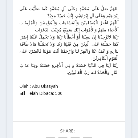
اللهُمَّ صَلِّ عَلَى مُحَمَّدٍ وَعَلَى آلِ مُحَمَّدٍ كَمَا صَلَّيْتَ عَلَى
إِبْرَاهِيْمَ وَعَلَى آلِ إِبْرَاهِيْمَ، إِنَّكَ حَمِيْدٌ مَجِيْدٌ
اَللّهُمّ اغْفِرْ لِلْمُسْلِمِيْنَ وَاْلمُسْلِمَاتِ وَالْمُؤْمِنِيْنَ وَالْمُؤْمِنًاتِ
اَلأَحْيَاءِ مِنْهُمْ وَالأَمْوَاتِ إِنّكَ سَمِيْعٌ مُجِيْبُ الدّعَوَاتِ
رَبّنََا لاَتًؤَخِذْنَا إِنْ نَسِيْنَا أَوْ أَخْطَأْنَا رَبّنَا وَلاَ تَحْمِلْ عَلَيْنَا إِصْرًا
كَمَا حَمَلْتَهُ عَلىَ الّذِيْنَ مِنْ قَبْلِنَا رَبّنَا وَلاَ تُحَمّلْنَا مَالاَ طَاقَةَ
لَنَا بِهِ وَاعْفُ عَنّا وَاغْفِرْ لَنَا وَارْحَمْنَا أَنْتَ مَوْلَنَا فَانْصُرْنَا عَلىَ
الْقَوْمِ الْكَافِرِيْنَ.
رَبّنَا آتِنَا فِي الدّنْيَا حَسَنَةً وَ فِي اْلأَخِرَةِ حَسَنَةً وَقِنَا عَذَابَ
النّارِ. وَالْحَمْدُ لله رَبّ الْعَالَمِيْنَ.
Oleh : Abu Ukasyah
Telah Dibaca:
500
SHARE: