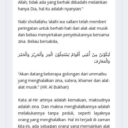
Allah, tidak ada yang berhak diibadahi melainkan
hanya Dia, hal itu adalah nyanyian.”
Nabi shollallahu ‘alaihi wa sallam telah memberi
peringatan untuk berhati-hati dari alat-alat musik
dan beliau menyertakan penyebutannya bersama
zina. Beliau bersabda,
لَيَكُوْنَنّ مِنْ أُمّتِي أَقْوَامٌ يََسْتَحِلّوْنَ الْحِرَ وَاْلحَرِيْرَ وَالْخَمْرَ
وَالْمَعَازِفَ
“Akan datang beberapa golongan dari ummatku
yang menghalalkan zina, sutera, khamer dan alat-
alat musik.”
(HR. Al Bukhari)
Kata
al-Hir
artinya adalah kemaluan, maksudnya
adalah zina. Dan makna menghalalkannya adalah
melakukannya tanpa peduli, seperti layaknya
orang yang menghalalkan. Hal ini terjadi di zaman
kita ini, ada sebagian orang yang memainkan alat