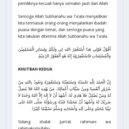
pemiliknya kecuali hanya semakin jauh dari Allah.
Semoga Allah Subhanahu wa Ta’ala menjadikan
kita termasuk orang-orang menjalankan ibadah
puasa dengan benar, dan semoga puasa yang
kita lakukan diterima Allah Subhanahu wa Ta’ala.
أَقُوْلُ قَوْلِي هَذَا أَسْتَغْفِرُ الله لِي وَلَكُمْ وَلِسَائِرِ الْمُسْلِمِيْنَ
وَالْمُسْلِمَاتِ فَاسْتَغْفِرُوْهُ إِنّهُ هُوَ اْلغَفُوْرُ الرّحِيْمُ
KHUTBAH KEDUA
إِنَّ الْحَمْدَ لِلَّهِ نَحْمَدُهُ وَنَسْتَعِيْنُهُ وَنَسْتَغْفِرُهْ وَنَعُوذُ بِاللهِ مِنْ
شُرُوْرِ أَنْفُسِنَا وَمِنْ سَيِّئَاتِ أَعْمَالِنَا، مَنْ يَهْدِهِ اللهُ فَلاَ مُضِلَّ
لَهُ وَمَنْ يُضْلِلْ فَلاَ هَادِيَ لَهُ. أَشْهَدُ أَنْ لاَ إِلَهَ إِلاَّ اللهُ وَحْدَهُ لاَ
شَرِيْكَ لَهُ وَأَشْهَدُ أَنَّ مُحَمَّدًا عَبْدُهُ وَرَسُوْلُهُ صَلَّى اللهُ عَلَى
نَبِيِّنَا مُحَمَّدٍ وَعَلَى آلِهِ وَأَصْحَابِهِ وَسَلَّمَ تَسْلِيْمًا كَثِيْرًا.
Sidang shalat Jum’at rahimani wa
rahimakumullahu