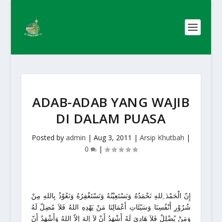
ADAB-ADAB YANG WAJIB
DI DALAM PUASA
Posted by
admin
|
Aug 3, 2011
|
Arsip Khutbah
|
0
|
إِنّ الْحَمْدَ ِللهِ نَحْمَدُهُ وَنَسْتَعِيْنُهُ وَنَسْتَغْفِرُهُ وَنَعُوْذُ بِاللهِ مِنْ
شُرُوْرِ أَنْفُسِنَا وَسَيّئَاتِ أَعْمَالِنَا مَنْ يَهْدِهِ اللهُ فَلاَ مُضِلّ لَهُ
وَمَنْ يُضْلِلْ فَلاَ هَادِيَ لَهُ أَشْهَدُ أَنْ لاَ إِلهَ إِلاّ اللهُ وَأَشْهَدُ أَنّ