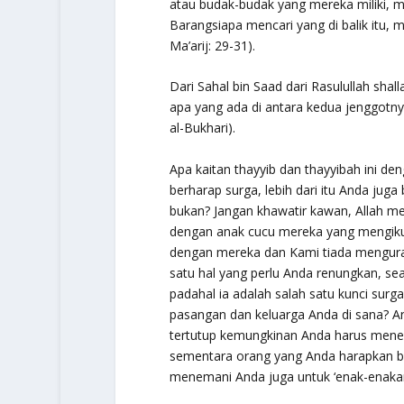
atau budak-budak yang mereka miliki, m
Barangsiapa mencari yang di balik itu,
Ma’arij: 29-31).
Dari Sahal bin Saad dari Rasulullah shall
apa yang ada di antara kedua jenggotn
al-Bukhari).
Apa kaitan thayyib dan thayyibah ini de
berharap surga, lebih dari itu Anda jug
bukan? Jangan khawatir kawan, Allah me
dengan anak cucu mereka yang mengik
dengan mereka dan Kami tiada menguran
satu hal yang perlu Anda renungkan, sea
padahal ia adalah salah satu kunci su
pasangan dan keluarga Anda di sana? An
tertutup kemungkinan Anda harus menebu
sementara orang yang Anda harapkan bi
menemani Anda juga untuk ‘enak-enakan’