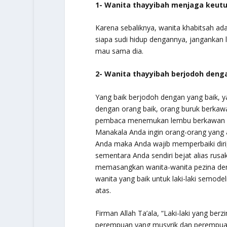
1- Wanita thayyibah menjaga keut
Karena sebaliknya, wanita khabitsah ad
siapa sudi hidup dengannya, jangankan la
mau sama dia.
2- Wanita thayyibah berjodoh dengan
Yang baik berjodoh dengan yang baik, 
dengan orang baik, orang buruk berka
pembaca menemukan lembu berkawan deng
Manakala Anda ingin orang-orang yang 
Anda maka Anda wajib memperbaiki dir
sementara Anda sendiri bejat alias rusak
memasangkan wanita-wanita pezina deng
wanita yang baik untuk laki-laki semod
atas.
Firman Allah Ta’ala,
“Laki-laki yang ber
perempuan yang musyrik dan perempuan y