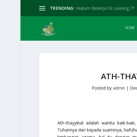
TRENDING:
Hukum Bekerja Di Leasing..??
HOME
ATH-THA
Posted by
admin
|
Dec
Ath-thayyibat adalah wanita baik-baik
Tuhannya dan kepada suaminya, hafizha
timbangan agama, hal itu dengan me