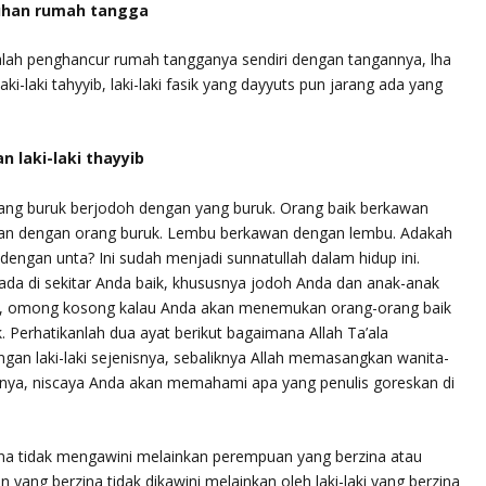
uhan rumah tangga
alah penghancur rumah tangganya sendiri dengan tangannya, lha
ki-laki tahyyib, laki-laki fasik yang dayyuts pun jarang ada yang
 laki-laki thayyib
yang buruk berjodoh dengan yang buruk. Orang baik berkawan
wan dengan orang buruk. Lembu berkawan dengan lembu. Adakah
an unta? Ini sudah menjadi sunnatullah dalam hidup ini.
ada di sekitar Anda baik, khususnya jodoh Anda dan anak-anak
i, omong kosong kalau Anda akan menemukan orang-orang baik
. Perhatikanlah dua ayat berikut bagaimana Allah Ta’ala
an laki-laki sejenisnya, sebaliknya Allah memasangkan wanita-
elnya, niscaya Anda akan memahami apa yang penulis goreskan di
zina tidak mengawini melainkan perempuan yang berzina atau
ang berzina tidak dikawini melainkan oleh laki-laki yang berzina