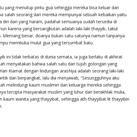
u yang menutup pintu gua sehingga mereka bisa keluar dari
a salah seorang dari mereka mempunyai sebuah kebaikan yaitu
a diri dari yang haram, padahal semuanya sudah tersedia di
n karena yang bersangkutan adalah laki-laki thayyib, takut
a. Memang benar, doanya bukan satu-satunya namun tanpanya
ampu membuka mulut gua yang tersumbat batu.
b ini tidak terbatas di dunia semata, ia juga berlaku di akhirat.
 telah menyatakan bahwa salah satu dari tujuh golongan yang
Hari Kiamat dengan lindungan arasNya adalah seorang laki-laki
antik dan berpangkat, lalu dia menjawab, “Sesungguhnya aku
lah melindungi kaum muslimin dan keluarga mereka sehingga
nya tercipta masyarakat muslim yang luhur dan berakhlak mulia,
n kaum wanita yang thayyibat, sehingga ath-thayyibat lit thayyibin
m.