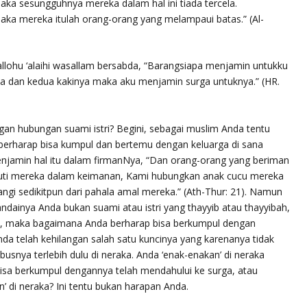
aka sesungguhnya mereka dalam hal ini tiada tercela.
 maka mereka itulah orang-orang yang melampaui batas.
” (Al-
allohu ‘alaihi wasallam bersabda, “
Barangsiapa menjamin untukku
ya dan kedua kakinya maka aku menjamin surga untuknya.
” (HR.
ngan hubungan suami istri? Begini, sebagai muslim Anda tentu
a berharap bisa kumpul dan bertemu dengan keluarga di sana
njamin hal itu dalam firmanNya, “
Dan orang-orang yang beriman
uti mereka dalam keimanan, Kami hubungkan anak cucu mereka
gi sedikitpun dari pahala amal mereka.
” (Ath-Thur: 21). Namun
ndainya Anda bukan suami atau istri yang thayyib atau thayyibah,
rga, maka bagaimana Anda berharap bisa berkumpul dengan
da telah kehilangan salah satu kuncinya yang karenanya tidak
snya terlebih dulu di neraka. Anda ‘enak-enakan’ di neraka
sa berkumpul dengannya telah mendahului ke surga, atau
 di neraka? Ini tentu bukan harapan Anda.