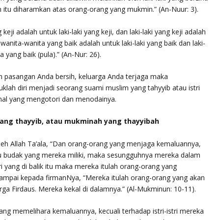
ian itu diharamkan atas orang-orang yang mukmin.”
(An-Nuur: 3).
eji adalah untuk laki-laki yang keji, dan laki-laki yang keji adalah
wanita-wanita yang baik adalah untuk laki-laki yang baik dan laki-
a yang baik (pula).”
(An-Nur: 26).
ngin pasangan Anda bersih, keluarga Anda terjaga maka
uklah diri menjadi seorang suami muslim yang tahyyib atau istri
-hal yang mengotori dan menodainya.
yang thayyib, atau mukminah yang thayyibah
h Allah Ta’ala, “
Dan orang-orang yang menjaga kemaluannya,
atau budak yang mereka miliki, maka sesungguhnya mereka dalam
ri yang di balik itu maka mereka itulah orang-orang yang
Sampai kepada firmanNya, “
Mereka itulah orang-orang yang akan
rga Firdaus. Mereka kekal di dalamnya.
” (Al-Mukminun: 10-11).
ng memelihara kemaluannya, kecuali terhadap istri-istri mereka