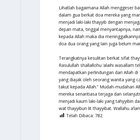
Lihatlah bagaimana Allah menggeser bat
dalam gua berkat doa mereka yang man
menjadi laki-laki thayyib dengan menjag
depan mata, tinggal menyantapnya, namu
kepada Allah maka dia meninggalkanny
doa dua orang yang lain juga belum m
Terangkatnya kesulitan berkat sifat thayyi
Rasulullah shallallohu ‘alaihi wasallam
mendapatkan perlindungan dari Allah di 
yang diajak oleh seorang wanita yang c
takut kepada Allah.” Mudah-mudahan Al
mereka senantiasa terjaga dan selanjut
menjadi kaum laki-laki yang tahyyibin da
wat thayyibun lit thayyibat. Wallahu a’la
Telah Dibaca:
782