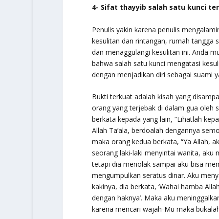
4- Sifat thayyib salah satu kunci t
Penulis yakin karena penulis mengalami
kesulitan dan rintangan, rumah tangga
dan menaggulangi kesulitan ini. Anda 
bahwa salah satu kunci mengatasi kesu
dengan menjadikan diri sebagai suami ya
Bukti terkuat adalah kisah yang disampai
orang yang terjebak di dalam gua ole
berkata kepada yang lain, “Lihatlah kep
Allah Ta’ala, berdoalah dengannya semoga
maka orang kedua berkata, “Ya Allah, 
seorang laki-laki menyintai wanita, aku
tetapi dia menolak sampai aku bisa memb
mengumpulkan seratus dinar. Aku menye
kakinya, dia berkata, ‘Wahai hamba Alla
dengan haknya’. Maka aku meninggalka
karena mencari wajah-Mu maka bukalah p