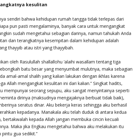
erangkatnya kesulitan
nya sendiri bahwa kehidupan rumah tangga tidak terlepas dari
 siapa pun pasti mengalaminya, banyak cara untuk mengangkat
mungkin sudah mengetahui sebagian darinya, namun tahukah Anda
litan dan terangkatnya kesempitan dalam kehidupan adalah
ng thayyib atau istri yang thayyibah.
kan oleh Rasulullah shallallohu ‘alaihi wasallam tentang tiga
h sebongkah batu besar yang menyumbat mulutnya, maka sebagian
ada amal-amal shalih yang kalian lakukan dengan ikhlas karena
 Allah mengangkat kesulitan ini dari kalian.” Singkat hadits,
aku mempunyai seorang sepupu, aku sangat menyintainya seperti
 meminta dirinya (maksudnya mengajaknya berbuat tidak baik),
erinya seratus dinar. Aku bekerja keras sehingga aku berhasil
rahkan kepadanya. Manakala aku telah duduk di antara kedua
h, bertakwalah kepada Allah jangan membuka cincin kecuali
nnya. Maka jika Engkau mengetahui bahwa aku melakukan itu
intu gua sedikit.”