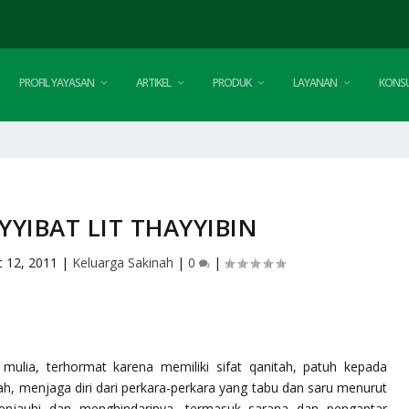
PROFIL YAYASAN
ARTIKEL
PRODUK
LAYANAN
KONSU
YYIBAT LIT THAYYIBIN
 12, 2011
|
Keluarga Sakinah
|
0
|
, mulia, terhormat karena memiliki sifat qanitah, patuh kepada
h, menjaga diri dari perkara-perkara yang tabu dan
saru
menurut
njauhi dan menghindarinya, termasuk sarana dan pengantar