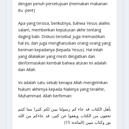
dengan penuh persetujuan (memakan makanan
itu -pent)
Apa yang tersisa, berikutnya, bahwa Yesus alaihis
salam, memberikan keputusan akhir tentang
daging babi. Diskusi tersebut juga memastikan
hal ini, dan juga mengharuskan orang-orang yang
beriman kepadanya (kepada Yesus). Hal inilah
yang dilalaikan yang mesti diingatkan dan
diinformasikan kembali bahwa aturan ini adalah
dari Allah.
Ini adalah satu sebab kenapa Allah mengirimkan
hukum akhirnya kepada Nabinya yang terakhir,
Muhammad. Allah berfirman:
يأهل الكتاب قد جاء كم رسولنا يبين لكم كثيرا مما كنتم
تخفون من الكتاب ويعفوا عن كثير، قد جاءكم من الله
نور وكتاب مبين (المائدة: 15)