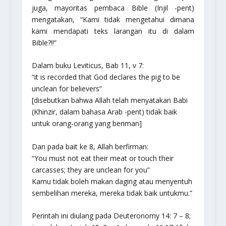
juga, mayoritas pembaca Bible (Injil -pent)
mengatakan, “Kami tidak mengetahui dimana
kami mendapati teks larangan itu di dalam
Bible?!!”
Dalam buku Leviticus, Bab 11, v 7:
“it is recorded that God declares the pig to be
unclean for believers”
[disebutkan bahwa Allah telah menyatakan Babi
(Khinzir, dalam bahasa Arab -pent) tidak baik
untuk orang-orang yang beriman]
Dan pada bait ke 8, Allah berfirman:
“You must not eat their meat or touch their
carcasses; they are unclean for you”
Kamu tidak boleh makan daging atau menyentuh
sembelihan mereka, mereka tidak baik untukmu.”
Perintah ini diulang pada Deuteronomy 14: 7 – 8;