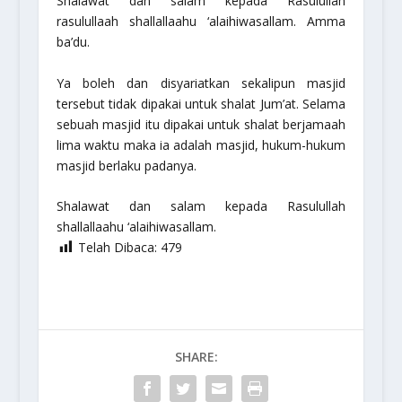
Shalawat dan salam kepada Rasulullah
rasulullaah shallallaahu ‘alaihiwasallam
. Amma
ba’du.
Ya boleh dan disyariatkan sekalipun masjid
tersebut tidak dipakai untuk shalat Jum’at. Selama
sebuah masjid itu dipakai untuk shalat berjamaah
lima waktu maka ia adalah masjid, hukum-hukum
masjid berlaku padanya.
Shalawat dan salam kepada Rasulullah
shallallaahu ‘alaihiwasallam
.
Telah Dibaca:
479
SHARE: