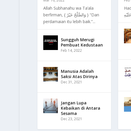
Mar 16, 2022
Feb 
Allah Subhanahu wa Ta’ala
Hadits:  اللهُ عَنْهَا
berfirman, { وَالصُّلْحُ خَيْرٌ } “Dan
perdamaian itu lebih baik.”...
Sungguh Merugi
Pembuat Kedustaan
Feb 14, 2022
Manusia Adalah
Saksi Atas Dirinya
Dec 31, 2021
Jangan Lupa
Kebaikan di Antara
Sesama
Dec 23, 2021