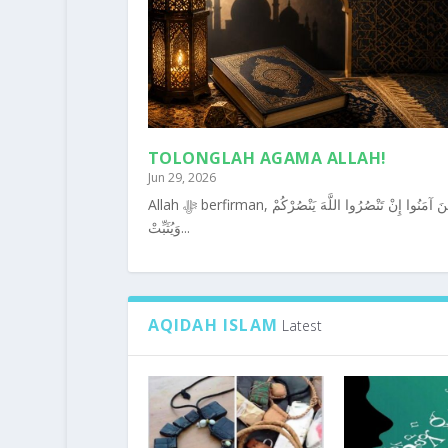
TOLONGLAH AGAMA ALLAH!
Jun 29, 2026
Allah ﷻ berfirman, يَا أَيُّهَا الَّذِينَ آمَنُوا إِنْ تَنْصُرُوا اللَّهَ يَنْصُرْكُمْ
وَيُثَبِّتْ...
AQIDAH ISLAM
Latest