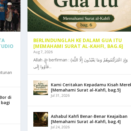
TA
BERLINDUNGLAH KE DALAM GUA ITU
TUDIO
[MEMAHAMI SURAT AL-KAHFI, BAG.6]
Aug 7, 2026
A ITU [MEMAHAMI SURAT AL-...
ATI UNTUK DZIKIR DAN IBAD...
 LEBIH BAIK, KEMARILAH!”...
UMUR BOR DI PULO ACEH, PE...
Allah ﷻ berfirman : {وَإِذِ اعْتَزَلْتُمُوهُمْ وَمَا يَعْبُدُونَ إِلَّا اللَّهَ
فَأْوُوا إِلَى...
ntunan
Kami Ceritakan Kepadamu Kisah Mere
[Memahami Surat al-Kahfi, bag.5]
Jul 31, 2026
or di
 bagi
Ashabul Kahfi Benar-Benar Keajaiban
[Memahami Surat al-Kahfi, bag.4]
Jul 24, 2026