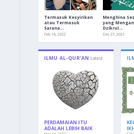
Termasuk Kesyirikan
Menghina Se
atau Termasuk
yang Menga
Sarana...
Dzikrul...
Feb 16, 2022
Dec 27, 2021
ILMU AL-QUR'AN
IL
Latest
PERDAMAIAN ITU
KE
ADALAH LEBIH BAIK
IK