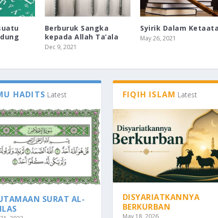
suatu
Berburuk Sangka
Syirik Dalam Ketaat
ndung
kepada Allah Ta’ala
May 26, 2021
Dec 9, 2021
MU HADITS
FIQIH ISLAM
Latest
Latest
DISYARIATKANNYA
UTAMAAN SURAT AL-
BERKURBAN
HLAS
May 18, 2026