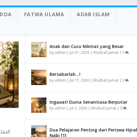
 DOA
FATWA ULAMA
ADAB ISLAM
Anak dan Cucu Nikmat yang Besar
by
admin
|
Jul 31, 2026
|
Khutbah Jumat
|
0
Bersabarlah…!
by
admin
|
Jul 17, 2026
|
Khutbah Jumat
|
0
Ingaaat! Dunia Senantiasa Berputar
by
admin
|
Jul 3, 2026
|
Khutbah Jumat
|
0
Dua Pelajaran Penting dari Periswa Hijra
Nabi [1]