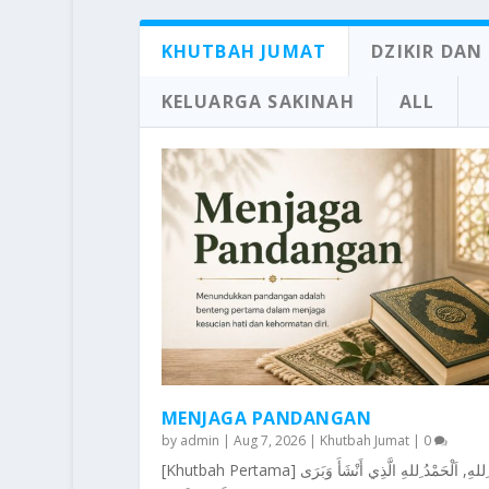
KHUTBAH JUMAT
DZIKIR DAN
KELUARGA SAKINAH
ALL
MENJAGA PANDANGAN
by
admin
|
Aug 7, 2026
|
Khutbah Jumat
|
0
[Khutbah Pertama] اَلحَمْدُ ِللهِ, اَلْحَمْدُ ِللهِ الَّذِي أَنْشَأَ وَبَرَى