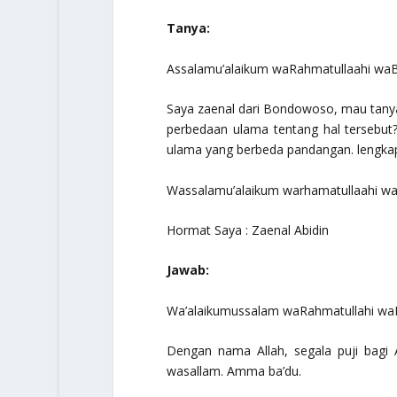
Tanya:
Assalamu’alaikum waRahmatullaahi waB
Saya zaenal dari Bondowoso, mau tanya
perbedaan ulama tentang hal tersebu
ulama yang berbeda pandangan. lengkap
Wassalamu’alaikum warhamatullaahi w
Hormat Saya : Zaenal Abidin
Jawab:
Wa’alaikumussalam waRahmatullahi wa
Dengan nama Allah, segala puji bagi 
wasallam
. Amma ba’du.