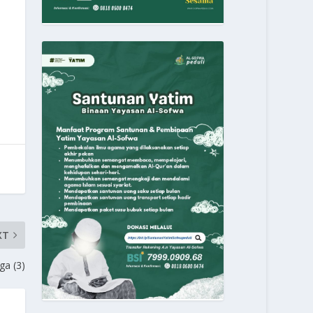
XT
ga (3)