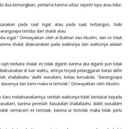
da dua kemungkian, pertama karena udzur seperti lupa atau tidur,
aksanakan pada saat ingat atau pada saat terbangun, Nabi
arangsiapa tertidur dari shalat atau
ia ingat.”
Diriwayatkan oleh al-Bukhari dan Muslim, dan ini tidak
arena shalat dilaksanakan pada waktunya dan waktunya adalah
jih berkata shalat ini tidak diganti karena jika diganti pun tidak
dilaksanakan di luar waktu, artinya terjadi pelanggaran batas akhir
ullah
shallallaahu ’alaihi wasallam
, beliau bersabda,
“Barangsiapa
dasarnya dari kami maka ia tertolak.”
Diriwayatkan oleh Muslim.
n baru melaksanakannya setelah waktunya tidak berdasar kepada
 wasallam
, karena perintah Rasulullah
shallallaahu ’alaihi wasallam
lat semacam ini tertolak, karena ia tertolak maka tidak perlu