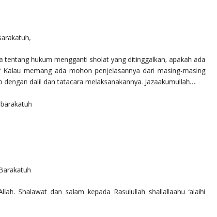
arakatuh,
 tentang hukum mengganti sholat yang ditinggalkan, apakah ada
t? Kalau memang ada mohon penjelasannya dari masing-masing
 dengan dalil dan tatacara melaksanakannya. Jazaakumullah….
abarakatuh
Barakatuh
Allah. Shalawat dan salam kepada Rasulullah
shallallaahu ‘alaihi