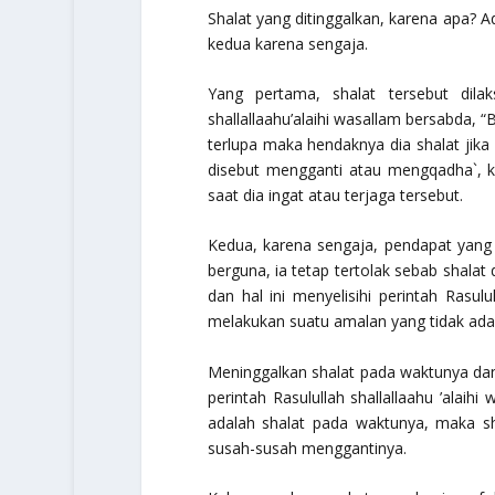
Shalat yang ditinggalkan, karena apa? A
kedua karena sengaja.
Yang pertama, shalat tersebut dil
shallallaahu’alaihi wasallam
bersabda,
“B
terlupa maka hendaknya dia shalat jika d
disebut mengganti atau mengqadha`, k
saat dia ingat atau terjaga tersebut.
Kedua, karena sengaja, pendapat yang ra
berguna, ia tetap tertolak sebab shalat 
dan hal ini menyelisihi perintah Rasul
melakukan suatu amalan yang tidak ada 
Meninggalkan shalat pada waktunya da
perintah Rasulullah
shallallaahu ’alaihi
adalah shalat pada waktunya, maka sha
susah-susah menggantinya.