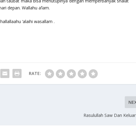
f dan taubat maka bisa menutupinya dengan memperbanyak shalat
hari depan. Wallahu a’lam.
hallallaahu ‘alaihi wasallam
.
RATE:
NE
Rasulullah Saw Dan Keluar